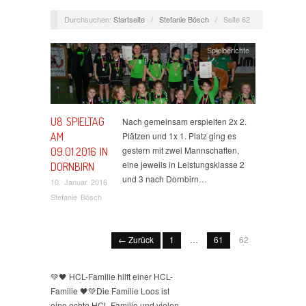
Durchsuchen:
Startseite
/
Stefanie Bösch
/
Seite 62
Spielberichte
U8 SPIELTAG
Nach gemeinsam erspielten 2x 2.
AM
Plätzen und 1x 1. Platz ging es
gestern mit zwei Mannschaften,
09.01.2016 IN
eine jeweils in Leistungsklasse 2
DORNBIRN
und 3 nach Dornbirn…
10. Januar 2016
Stefanie Bösch
← Zurück
1
…
61
62
💚🖤 HCL-Familie hilft einer HCL-
Familie 🖤💚
Die Familie Loos ist
eine echte HCL-Familie und vielen