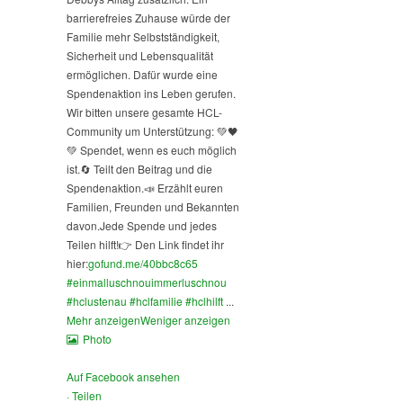
barrierefreies Zuhause würde der
Familie mehr Selbstständigkeit,
Sicherheit und Lebensqualität
ermöglichen. Dafür wurde eine
Spendenaktion ins Leben gerufen.
Wir bitten unsere gesamte HCL-
Community um Unterstützung: 💚🖤
💚 Spendet, wenn es euch möglich
ist.
🔄 Teilt den Beitrag und die
Spendenaktion.
📣 Erzählt euren
Familien, Freunden und Bekannten
davon.
Jede Spende und jedes
Teilen hilft!
👉 Den Link findet ihr
hier:
gofund.me/40bbc8c65
#einmalluschnouimmerluschnou
#hclustenau
#hclfamilie
#hclhilft
...
Mehr anzeigen
Weniger anzeigen
Photo
Auf Facebook ansehen
·
Teilen