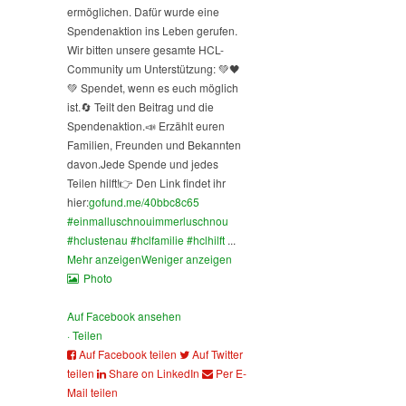
ermöglichen. Dafür wurde eine
Spendenaktion ins Leben gerufen.
Wir bitten unsere gesamte HCL-
Community um Unterstützung: 💚🖤
💚 Spendet, wenn es euch möglich
ist.
🔄 Teilt den Beitrag und die
Spendenaktion.
📣 Erzählt euren
Familien, Freunden und Bekannten
davon.
Jede Spende und jedes
Teilen hilft!
👉 Den Link findet ihr
hier:
gofund.me/40bbc8c65
#einmalluschnouimmerluschnou
#hclustenau
#hclfamilie
#hclhilft
...
Mehr anzeigen
Weniger anzeigen
Photo
Auf Facebook ansehen
·
Teilen
Auf Facebook teilen
Auf Twitter
teilen
Share on LinkedIn
Per E-
Mail teilen