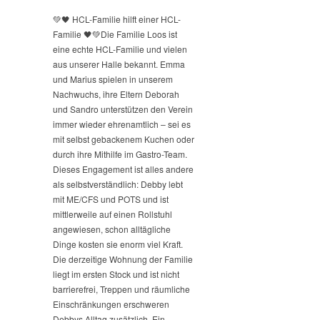
💚🖤 HCL-Familie hilft einer HCL-
Familie 🖤💚
Die Familie Loos ist
eine echte HCL-Familie und vielen
aus unserer Halle bekannt. Emma
und Marius spielen in unserem
Nachwuchs, ihre Eltern Deborah
und Sandro unterstützen den Verein
immer wieder ehrenamtlich – sei es
mit selbst gebackenem Kuchen oder
durch ihre Mithilfe im Gastro-Team.
Dieses Engagement ist alles andere
als selbstverständlich: Debby lebt
mit ME/CFS und POTS und ist
mittlerweile auf einen Rollstuhl
angewiesen, schon alltägliche
Dinge kosten sie enorm viel Kraft.
Die derzeitige Wohnung der Familie
liegt im ersten Stock und ist nicht
barrierefrei, Treppen und räumliche
Einschränkungen erschweren
Debbys Alltag zusätzlich. Ein