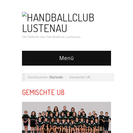
Die Website des Handballclub Lustenaus
Menü
Durchsuchen:
Startseite
/
Gemischte U8
GEMISCHTE U8