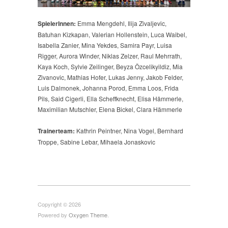
SpielerInnen:
Emma Mengdehl, Ilija Zivaljevic,
Batuhan Kizkapan, Valerian Hollenstein, Luca Waibel,
Isabella Zanier, Mina Yekdes, Samira Payr, Luisa
Rigger, Aurora Winder, Niklas Zelzer, Raul Mehrrath,
Kaya Koch, Sylvie Zeilinger, Beyza Özcelikyildiz, Mia
Zivanovic, Mathias Hofer, Lukas Jenny, Jakob Felder,
Luis Dalmonek, Johanna Porod, Emma Loos, Frida
Pils, Said Cigerli, Ella Scheffknecht, Elisa Hämmerle,
Maximilian Mutschler, Elena Bickel, Clara Hämmerle
Trainerteam:
Kathrin Peintner,
Nina Vogel, Bernhard
Troppe, Sabine Lebar, Mihaela Jonaskovic
Copyright © 2026
Powered by
Oxygen Theme
.