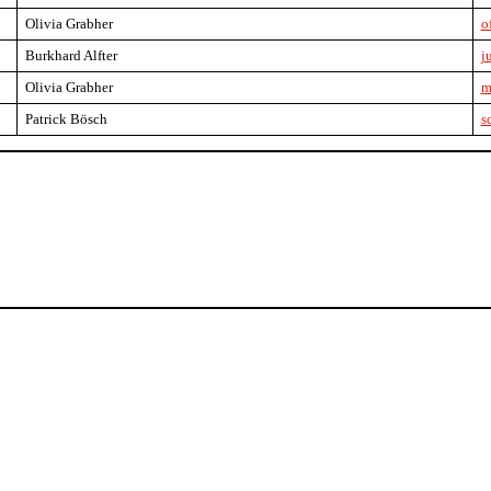
Olivia Grabher
o
Burkhard Alfter
j
Olivia Grabher
m
Patrick Bösch
s
!