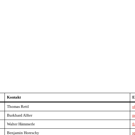
Kontakt
E
Thomas Rettl
o
Burkhard Alfter
p
Walter Hämmerle
f
Benjamin Horeschy
s