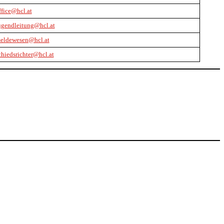
ffice@hcl.at
ugendleitung@hcl.at
eldewesen@hcl.at
chiedsrichter@hcl.at