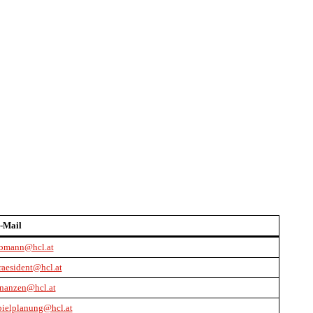
-Mail
bmann@hcl.at
raesident@hcl.at
inanzen@hcl.at
pielplanung@hcl.at