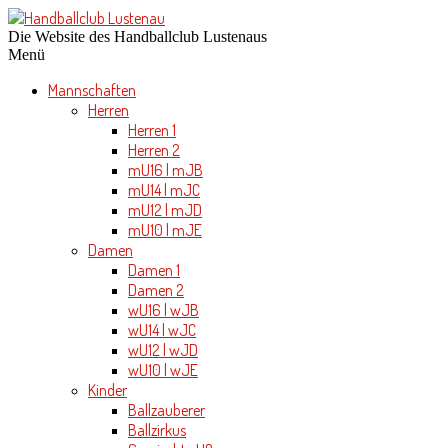
Die Website des Handballclub Lustenaus
Menü
Mannschaften
Herren
Herren 1
Herren 2
mU16 | mJB
mU14 | mJC
mU12 | mJD
mU10 | mJE
Damen
Damen 1
Damen 2
wU16 | wJB
wU14 | wJC
wU12 | wJD
wU10 | wJE
Kinder
Ballzauberer
Ballzirkus