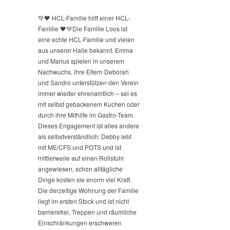
💚🖤 HCL-Familie hilft einer HCL-
Familie 🖤💚
Die Familie Loos ist
eine echte HCL-Familie und vielen
aus unserer Halle bekannt. Emma
und Marius spielen in unserem
Nachwuchs, ihre Eltern Deborah
und Sandro unterstützen den Verein
immer wieder ehrenamtlich – sei es
mit selbst gebackenem Kuchen oder
durch ihre Mithilfe im Gastro-Team.
Dieses Engagement ist alles andere
als selbstverständlich: Debby lebt
mit ME/CFS und POTS und ist
mittlerweile auf einen Rollstuhl
angewiesen, schon alltägliche
Dinge kosten sie enorm viel Kraft.
Die derzeitige Wohnung der Familie
liegt im ersten Stock und ist nicht
barrierefrei, Treppen und räumliche
Einschränkungen erschweren