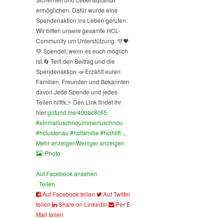
ermöglichen. Dafür wurde eine
Spendenaktion ins Leben gerufen.
Wir bitten unsere gesamte HCL-
Community um Unterstützung: 💚🖤
💚 Spendet, wenn es euch möglich
ist.
🔄 Teilt den Beitrag und die
Spendenaktion.
📣 Erzählt euren
Familien, Freunden und Bekannten
davon.
Jede Spende und jedes
Teilen hilft!
👉 Den Link findet ihr
hier:
gofund.me/40bbc8c65
#einmalluschnouimmerluschnou
#hclustenau
#hclfamilie
#hclhilft
...
Mehr anzeigen
Weniger anzeigen
Photo
Auf Facebook ansehen
·
Teilen
Auf Facebook teilen
Auf Twitter
teilen
Share on LinkedIn
Per E-
Mail teilen