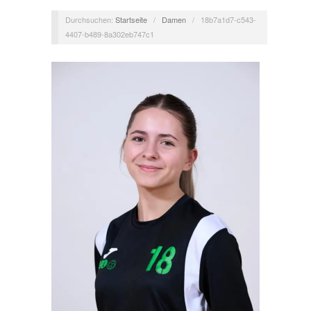
Durchsuchen:
Startseite
/
Damen
/
18b7a1d7-c543-
4407-b489-8a302eb747c1