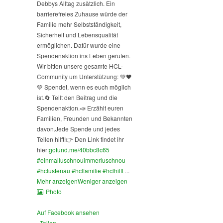
Debbys Alltag zusätzlich. Ein
barrierefreies Zuhause würde der
Familie mehr Selbstständigkeit,
Sicherheit und Lebensqualität
ermöglichen. Dafür wurde eine
Spendenaktion ins Leben gerufen.
Wir bitten unsere gesamte HCL-
Community um Unterstützung: 💚🖤
💚 Spendet, wenn es euch möglich
ist.
🔄 Teilt den Beitrag und die
Spendenaktion.
📣 Erzählt euren
Familien, Freunden und Bekannten
davon.
Jede Spende und jedes
Teilen hilft!
👉 Den Link findet ihr
hier:
gofund.me/40bbc8c65
#einmalluschnouimmerluschnou
#hclustenau
#hclfamilie
#hclhilft
...
Mehr anzeigen
Weniger anzeigen
Photo
Auf Facebook ansehen
·
Teilen