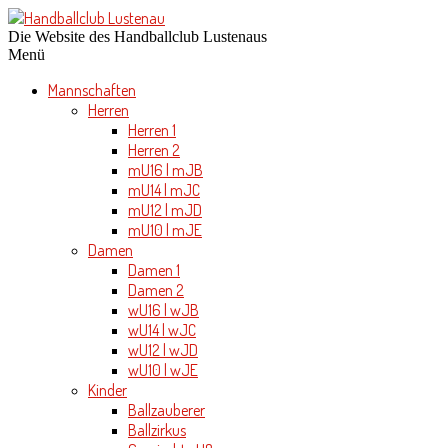
Die Website des Handballclub Lustenaus
Menü
Mannschaften
Herren
Herren 1
Herren 2
mU16 | mJB
mU14 | mJC
mU12 | mJD
mU10 | mJE
Damen
Damen 1
Damen 2
wU16 | wJB
wU14 | wJC
wU12 | wJD
wU10 | wJE
Kinder
Ballzauberer
Ballzirkus