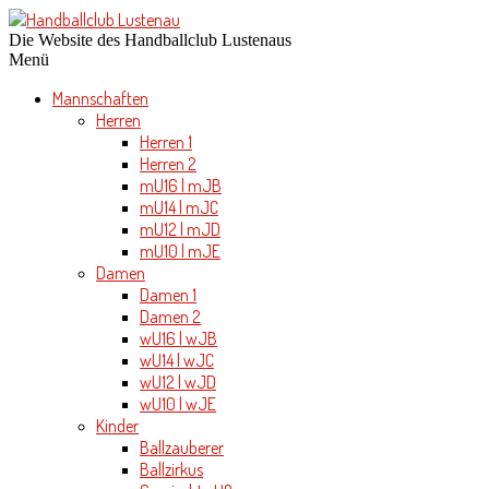
Die Website des Handballclub Lustenaus
Menü
Mannschaften
Herren
Herren 1
Herren 2
mU16 | mJB
mU14 | mJC
mU12 | mJD
mU10 | mJE
Damen
Damen 1
Damen 2
wU16 | wJB
wU14 | wJC
wU12 | wJD
wU10 | wJE
Kinder
Ballzauberer
Ballzirkus