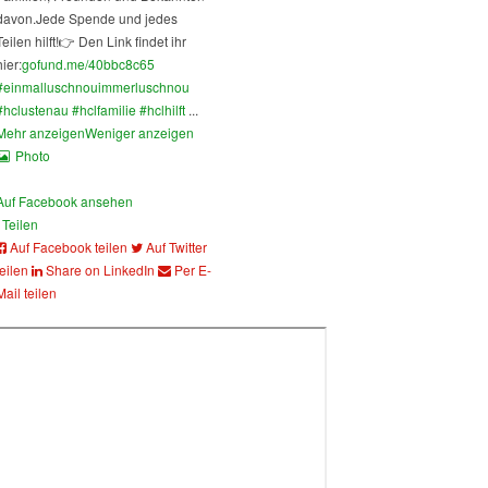
davon.
Jede Spende und jedes
Teilen hilft!
👉 Den Link findet ihr
hier:
gofund.me/40bbc8c65
#einmalluschnouimmerluschnou
#hclustenau
#hclfamilie
#hclhilft
...
Mehr anzeigen
Weniger anzeigen
Photo
Auf Facebook ansehen
Teilen
Auf Facebook teilen
Auf Twitter
teilen
Share on LinkedIn
Per E-
Mail teilen