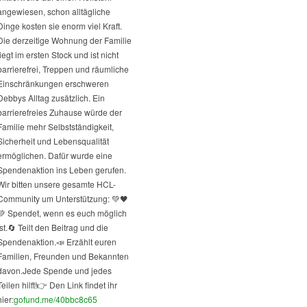
angewiesen, schon alltägliche
Dinge kosten sie enorm viel Kraft.
Die derzeitige Wohnung der Familie
liegt im ersten Stock und ist nicht
barrierefrei, Treppen und räumliche
Einschränkungen erschweren
Debbys Alltag zusätzlich. Ein
barrierefreies Zuhause würde der
Familie mehr Selbstständigkeit,
Sicherheit und Lebensqualität
ermöglichen. Dafür wurde eine
Spendenaktion ins Leben gerufen.
Wir bitten unsere gesamte HCL-
Community um Unterstützung: 💚🖤
💚 Spendet, wenn es euch möglich
st.
🔄 Teilt den Beitrag und die
Spendenaktion.
📣 Erzählt euren
Familien, Freunden und Bekannten
davon.
Jede Spende und jedes
Teilen hilft!
👉 Den Link findet ihr
hier:
gofund.me/40bbc8c65