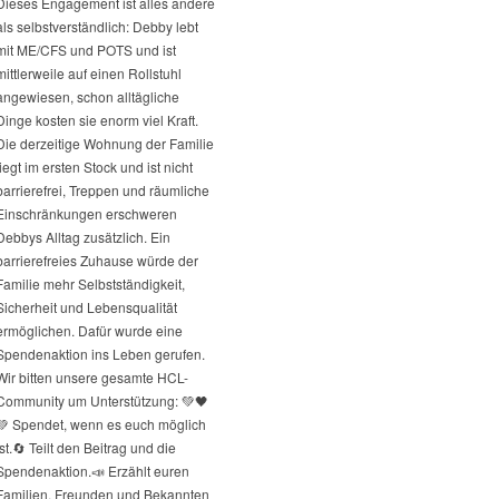
Dieses Engagement ist alles andere
als selbstverständlich: Debby lebt
mit ME/CFS und POTS und ist
mittlerweile auf einen Rollstuhl
angewiesen, schon alltägliche
Dinge kosten sie enorm viel Kraft.
Die derzeitige Wohnung der Familie
liegt im ersten Stock und ist nicht
barrierefrei, Treppen und räumliche
Einschränkungen erschweren
Debbys Alltag zusätzlich. Ein
barrierefreies Zuhause würde der
Familie mehr Selbstständigkeit,
Sicherheit und Lebensqualität
ermöglichen. Dafür wurde eine
Spendenaktion ins Leben gerufen.
Wir bitten unsere gesamte HCL-
Community um Unterstützung: 💚🖤
💚 Spendet, wenn es euch möglich
st.
🔄 Teilt den Beitrag und die
Spendenaktion.
📣 Erzählt euren
Familien, Freunden und Bekannten