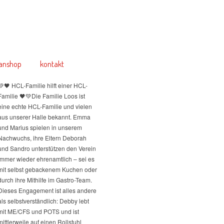
anshop
kontakt
💚🖤 HCL-Familie hilft einer HCL-
Familie 🖤💚
Die Familie Loos ist
eine echte HCL-Familie und vielen
aus unserer Halle bekannt. Emma
und Marius spielen in unserem
Nachwuchs, ihre Eltern Deborah
und Sandro unterstützen den Verein
immer wieder ehrenamtlich – sei es
mit selbst gebackenem Kuchen oder
durch ihre Mithilfe im Gastro-Team.
Dieses Engagement ist alles andere
als selbstverständlich: Debby lebt
mit ME/CFS und POTS und ist
mittlerweile auf einen Rollstuhl