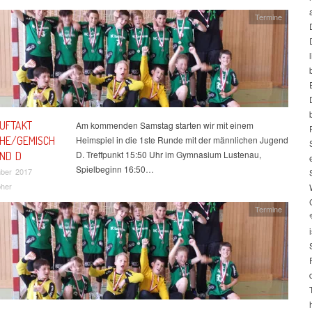
Termine
UFTAKT
Am kommenden Samstag starten wir mit einem
HE/GEMISCH
Heimspiel in die 1ste Runde mit der männlichen Jugend
D. Treffpunkt 15:50 Uhr im Gymnasium Lustenau,
ND D
Spielbeginn 16:50…
mber 2017
bher
Termine
i