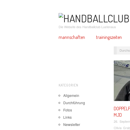
Die Website des Handballclub Lustenaus
mannschaften
trainingszeiten
Durchs
KATEGORIEN
Allgemein
Durchführung
DOPPELP
Fotos
MJD
Links
26. Septe
Newsletter
Olivia Gra