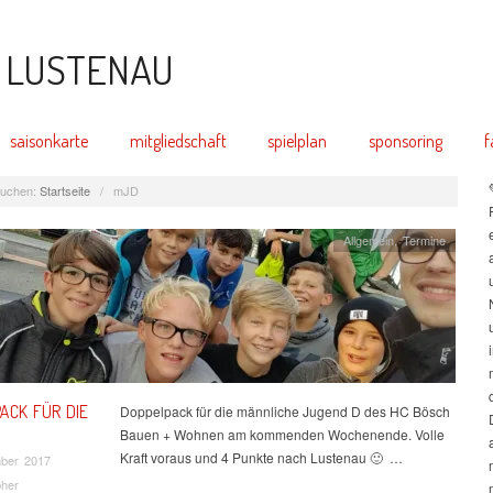
saisonkarte
mitgliedschaft
spielplan
sponsoring
f
uchen:
Startseite
/
mJD
Allgemein
,
Termine
ACK FÜR DIE
Doppelpack für die männliche Jugend D des HC Bösch
Bauen + Wohnen am kommenden Wochenende. Volle
Kraft voraus und 4 Punkte nach Lustenau 🙂 …
mber 2017
bher