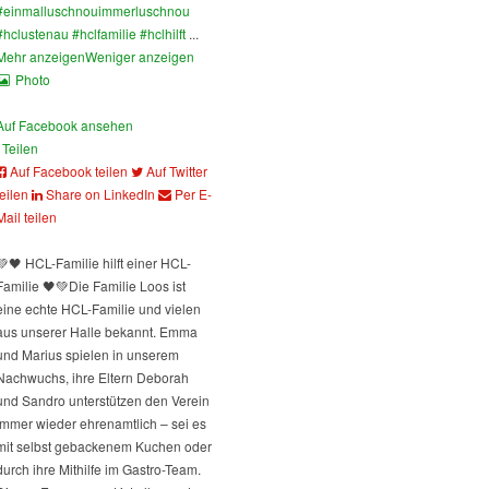
#einmalluschnouimmerluschnou
#hclustenau
#hclfamilie
#hclhilft
...
Mehr anzeigen
Weniger anzeigen
Photo
Auf Facebook ansehen
Teilen
Auf Facebook teilen
Auf Twitter
teilen
Share on LinkedIn
Per E-
Mail teilen
💚🖤 HCL-Familie hilft einer HCL-
Familie 🖤💚
Die Familie Loos ist
eine echte HCL-Familie und vielen
aus unserer Halle bekannt. Emma
und Marius spielen in unserem
Nachwuchs, ihre Eltern Deborah
und Sandro unterstützen den Verein
immer wieder ehrenamtlich – sei es
mit selbst gebackenem Kuchen oder
durch ihre Mithilfe im Gastro-Team.