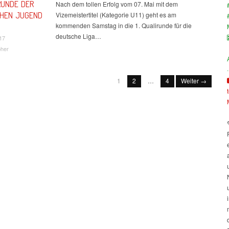
IRUNDE DER
Nach dem tollen Erfolg vom 07. Mai mit dem
CHEN JUGEND
Vizemeistertitel (Kategorie U11) geht es am
kommenden Samstag in die 1. Qualirunde für die
deutsche Liga…
17
bher
·
1
2
…
4
Weiter →