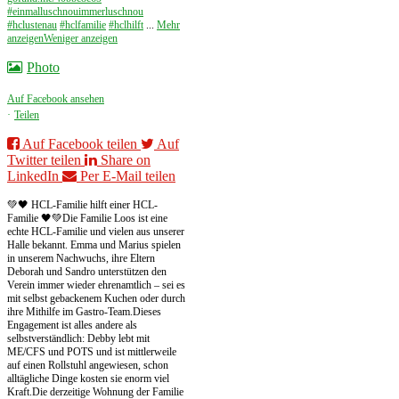
#einmalluschnouimmerluschnou
#hclustenau
#hclfamilie
#hclhilft
...
Mehr
anzeigen
Weniger anzeigen
Photo
Auf Facebook ansehen
·
Teilen
Auf Facebook teilen
Auf
Twitter teilen
Share on
LinkedIn
Per E-Mail teilen
💚🖤 HCL-Familie hilft einer HCL-
Familie 🖤💚
Die Familie Loos ist eine
echte HCL-Familie und vielen aus unserer
Halle bekannt. Emma und Marius spielen
in unserem Nachwuchs, ihre Eltern
Deborah und Sandro unterstützen den
Verein immer wieder ehrenamtlich – sei es
mit selbst gebackenem Kuchen oder durch
ihre Mithilfe im Gastro-Team.
Dieses
Engagement ist alles andere als
selbstverständlich: Debby lebt mit
ME/CFS und POTS und ist mittlerweile
auf einen Rollstuhl angewiesen, schon
alltägliche Dinge kosten sie enorm viel
Kraft.
Die derzeitige Wohnung der Familie