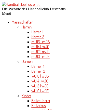
Die Website des Handballclub Lustenaus
Menü
Mannschaften
Herren
Herren 1
Herren 2
mU16 | mJB
mU14 | mJC
mU12 | mJD
mU10 | mJE
Damen
Damen 1
Damen 2
wU16 | wJB
wU14 | wJC
wU12 | wJD
wU10 | wJE
Kinder
Ballzauberer
Ballzirkus