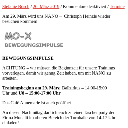
für
Stefanie Bösch
/
26. März 2019
/
Kommentare deaktiviert
/
Termine
Ballzirkus-
Am 29. März wird uns NANO – Christoph Heinzle wieder
Training:
besuchen kommen!
Besuch
von
NANO
und
Monatti
BEWEGUNGSIMPULSE
ACHTUNG – wir müssen die Beginnzeit für unsere Trainings
vorverlegen, damit wir genug Zeit haben, um mit NANO zu
arbeiten.
Trainingsbeginn am 29. März
Ballzirkus – 14:00-15:00
Uhr und
U8 – 15:00-17:00 Uhr
Das Café Annemarie ist auch geöffnet.
An diesen Nachmittag darf ich euch zu einer Taschenparty der
Firma Monatti im oberen Bereich der Turnhalle von 14-17 Uhr
einladen!