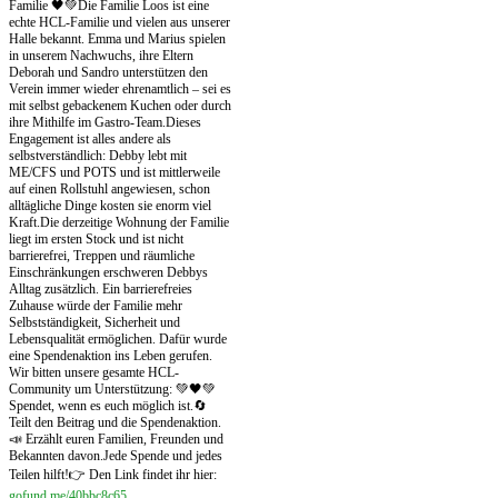
Familie 🖤💚
Die Familie Loos ist eine
echte HCL-Familie und vielen aus unserer
Halle bekannt. Emma und Marius spielen
in unserem Nachwuchs, ihre Eltern
Deborah und Sandro unterstützen den
Verein immer wieder ehrenamtlich – sei es
mit selbst gebackenem Kuchen oder durch
ihre Mithilfe im Gastro-Team.
Dieses
Engagement ist alles andere als
selbstverständlich: Debby lebt mit
ME/CFS und POTS und ist mittlerweile
auf einen Rollstuhl angewiesen, schon
alltägliche Dinge kosten sie enorm viel
Kraft.
Die derzeitige Wohnung der Familie
liegt im ersten Stock und ist nicht
barrierefrei, Treppen und räumliche
Einschränkungen erschweren Debbys
Alltag zusätzlich. Ein barrierefreies
Zuhause würde der Familie mehr
Selbstständigkeit, Sicherheit und
Lebensqualität ermöglichen. Dafür wurde
eine Spendenaktion ins Leben gerufen.
Wir bitten unsere gesamte HCL-
Community um Unterstützung: 💚🖤
💚
Spendet, wenn es euch möglich ist.
🔄
Teilt den Beitrag und die Spendenaktion.
📣 Erzählt euren Familien, Freunden und
Bekannten davon.
Jede Spende und jedes
Teilen hilft!
👉 Den Link findet ihr hier:
gofund.me/40bbc8c65