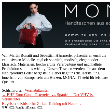
Wir, Martin Bonatti und Sebastian Hämmerle, präsentieren euch die
exklusivsten Modelle, egal ob sportlich, modisch, elegant oder
klassisch. Materialen, hochwertige Verarbeitung und nachhaltige
Produktion sind uns wichtig. Unsere Taschen werden alle aus dem
Naturprodukt Leder hergestellt. Dabei liegt uns die Herstellung
innerhalb von Europa sehr am Herzen. MONATTI steht für leistbare
Qualität.
Schlagwörter:
Veranstaltungen
← EHF Euro Cup – Österreich vs. Spanien – Der VHV ist
Veranstalter
Begeisterte Kids beim Zirkus Training mit Nano →
💚🖤 HCL-Familie hilft einer HCL-