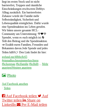
liegt im ersten Stock und ist nicht
barrierefrei, Treppen und räumliche
Einschränkungen erschweren Debbys
Alltag zusätzlich. Ein barrierefreies
Zuhause würde der Familie mehr
Selbstständigkeit, Sicherheit und
Lebensqualität ermöglichen. Dafür wurde
eine Spendenaktion ins Leben gerufen.
Wir bitten unsere gesamte HCL-
Community um Unterstützung: 💚🖤
💚
Spendet, wenn es euch möglich ist.
🔄
Teilt den Beitrag und die Spendenaktion.
📣 Erzählt euren Familien, Freunden und
Bekannten davon.
Jede Spende und jedes
Teilen hilft!
👉 Den Link findet ihr hier:
gofund.me/40bbc8c65
#einmalluschnouimmerluschnou
#hclustenau
#hclfamilie
#hclhilft
...
Mehr
anzeigen
Weniger anzeigen
Photo
Auf Facebook ansehen
·
Teilen
Auf Facebook teilen
Auf
Twitter teilen
Share on
LinkedIn
Per E-Mail teilen