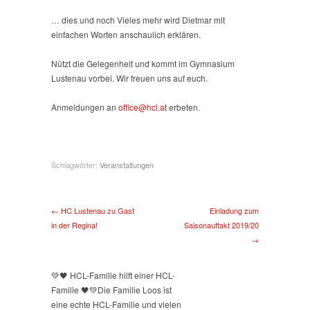
… dies und noch Vieles mehr wird Dietmar mit
einfachen Worten anschaulich erklären.
Nützt die Gelegenheit und kommt im Gymnasium
Lustenau vorbei. Wir freuen uns auf euch.
Anmeldungen an
office@hcl.at
erbeten.
Schlagwörter:
Veranstaltungen
← HC Lustenau zu Gast
Einladung zum
in der Regina!
Saisonauftakt 2019/20
→
💚🖤 HCL-Familie hilft einer HCL-
Familie 🖤💚
Die Familie Loos ist
eine echte HCL-Familie und vielen