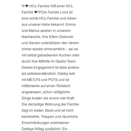
💚🖤 HCL-Familie hilft einer HCL-
Familie 🖤💚
Die Familie Loos ist
eine echte HCL-Familie und vielen
aus unserer Halle bekannt. Emma
und Marius spielen in unserem
Nachwuchs, ihre Eltern Deborah
und Sandro unterstützen den Verein
immer wieder ehrenamtlich – sei es
mit selbst gebackenem Kuchen oder
durch ihre Mithilfe im Gastro-Team.
Dieses Engagement ist alles andere
als selbstverständlich: Debby lebt
mit ME/CFS und POTS und ist
mittlerweile auf einen Rollstuhl
angewiesen, schon alltägliche
Dinge kosten sie enorm viel Kraft.
Die derzeitige Wohnung der Familie
liegt im ersten Stock und ist nicht
barrierefrei, Treppen und räumliche
Einschränkungen erschweren
Debbys Alltag zusätzlich. Ein