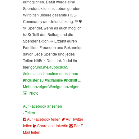
ermöglichen. Dafür wurde eine
Spendenaktion ins Leben gerufen.
Wir bitten unsere gesamte HCL-
Community um Unterstützung: 💚🖤
💚 Spendet, wenn es euch möglich
ist.
🔄 Teilt den Beitrag und die
Spendenaktion.
📣 Erzählt euren
Familien, Freunden und Bekannten
davon.
Jede Spende und jedes
Teilen hilft!
👉 Den Link findet ihr
hier:
gofund.me/40bbc8c65
#einmalluschnouimmerluschnou
#hclustenau
#hclfamilie
#hclhilft
...
Mehr anzeigen
Weniger anzeigen
Photo
Auf Facebook ansehen
·
Teilen
Auf Facebook teilen
Auf Twitter
teilen
Share on LinkedIn
Per E-
Mail teilen