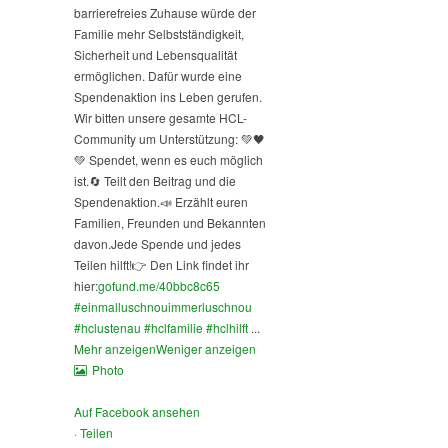
barrierefreies Zuhause würde der
Familie mehr Selbstständigkeit,
Sicherheit und Lebensqualität
ermöglichen. Dafür wurde eine
Spendenaktion ins Leben gerufen.
Wir bitten unsere gesamte HCL-
Community um Unterstützung: 💚🖤
💚 Spendet, wenn es euch möglich
ist.
🔄 Teilt den Beitrag und die
Spendenaktion.
📣 Erzählt euren
Familien, Freunden und Bekannten
davon.
Jede Spende und jedes
Teilen hilft!
👉 Den Link findet ihr
hier:
gofund.me/40bbc8c65
#einmalluschnouimmerluschnou
#hclustenau
#hclfamilie
#hclhilft
...
Mehr anzeigen
Weniger anzeigen
Photo
Auf Facebook ansehen
·
Teilen