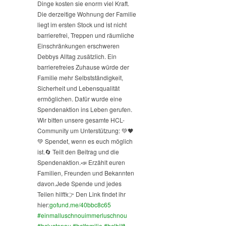
Dinge kosten sie enorm viel Kraft.
Die derzeitige Wohnung der Familie
liegt im ersten Stock und ist nicht
barrierefrei, Treppen und räumliche
Einschränkungen erschweren
Debbys Alltag zusätzlich. Ein
barrierefreies Zuhause würde der
Familie mehr Selbstständigkeit,
Sicherheit und Lebensqualität
ermöglichen. Dafür wurde eine
Spendenaktion ins Leben gerufen.
Wir bitten unsere gesamte HCL-
Community um Unterstützung: 💚🖤
💚 Spendet, wenn es euch möglich
ist.
🔄 Teilt den Beitrag und die
Spendenaktion.
📣 Erzählt euren
Familien, Freunden und Bekannten
davon.
Jede Spende und jedes
Teilen hilft!
👉 Den Link findet ihr
hier:
gofund.me/40bbc8c65
#einmalluschnouimmerluschnou
#hclustenau
#hclfamilie
#hclhilft
...