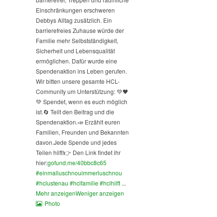
Einschränkungen erschweren
Debbys Alltag zusätzlich. Ein
barrierefreies Zuhause würde der
Familie mehr Selbstständigkeit,
Sicherheit und Lebensqualität
ermöglichen. Dafür wurde eine
Spendenaktion ins Leben gerufen.
Wir bitten unsere gesamte HCL-
Community um Unterstützung: 💚🖤
💚 Spendet, wenn es euch möglich
ist.
🔄 Teilt den Beitrag und die
Spendenaktion.
📣 Erzählt euren
Familien, Freunden und Bekannten
davon.
Jede Spende und jedes
Teilen hilft!
👉 Den Link findet ihr
hier:
gofund.me/40bbc8c65
#einmalluschnouimmerluschnou
#hclustenau
#hclfamilie
#hclhilft
...
Mehr anzeigen
Weniger anzeigen
Photo