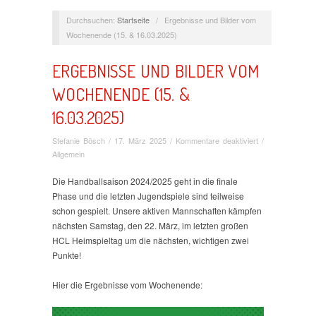
Durchsuchen:
Startseite
/
Ergebnisse und Bilder vom
Wochenende (15. & 16.03.2025)
ERGEBNISSE UND BILDER VOM
WOCHENENDE (15. &
16.03.2025)
für
Stefanie Bösch
/
17. März 2025
/
Kommentare deaktiviert
/
Ergebnisse
Allgemein
und
Bilder
Die Handballsaison 2024/2025 geht in die finale
vom
Phase und die letzten Jugendspiele sind teilweise
Wochenende
schon gespielt. Unsere aktiven Mannschaften kämpfen
(15.
nächsten Samstag, den 22. März, im letzten großen
&
HCL Heimspieltag um die nächsten, wichtigen zwei
16.03.2025)
Punkte!
Hier die Ergebnisse vom Wochenende: