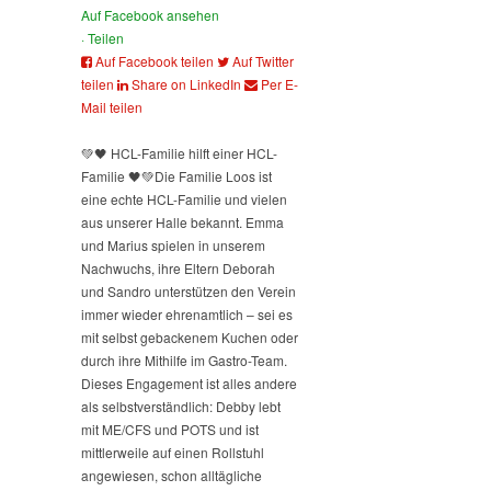
Auf Facebook ansehen
·
Teilen
Auf Facebook teilen
Auf Twitter
teilen
Share on LinkedIn
Per E-
Mail teilen
💚🖤 HCL-Familie hilft einer HCL-
Familie 🖤💚
Die Familie Loos ist
eine echte HCL-Familie und vielen
aus unserer Halle bekannt. Emma
und Marius spielen in unserem
Nachwuchs, ihre Eltern Deborah
und Sandro unterstützen den Verein
immer wieder ehrenamtlich – sei es
mit selbst gebackenem Kuchen oder
durch ihre Mithilfe im Gastro-Team.
Dieses Engagement ist alles andere
als selbstverständlich: Debby lebt
mit ME/CFS und POTS und ist
mittlerweile auf einen Rollstuhl
angewiesen, schon alltägliche