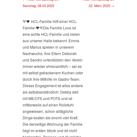
Samstag, 08.03.2025
22. März 2025 →
💚🖤 HCL-Familie hilft einer HCL-
Familie 🖤💚
Die Familie Loos ist
eine echte HCL-Familie und vielen
aus unserer Halle bekannt. Emma
und Marius spielen in unserem
Nachwuchs, ihre Eltern Deborah
und Sandro unterstützen den Verein
immer wieder ehrenamtlich – sei es
mit selbst gebackenem Kuchen oder
durch ihre Mithilfe im Gastro-Team.
Dieses Engagement ist alles andere
als selbstverständlich: Debby lebt
mit ME/CFS und POTS und ist
mittlerweile auf einen Rollstuhl
angewiesen, schon alltägliche
Dinge kosten sie enorm viel Kraft.
Die derzeitige Wohnung der Familie
liegt im ersten Stock und ist nicht
barrierefrei, Treppen und räumliche