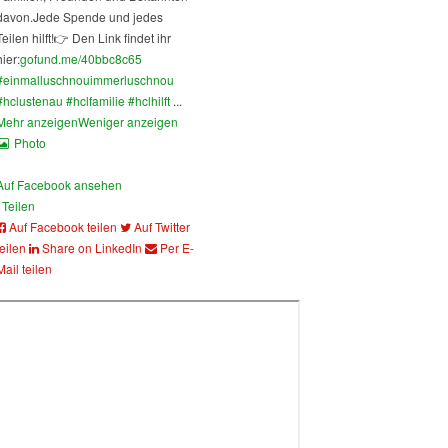
davon.
Jede Spende und jedes
Teilen hilft!
👉 Den Link findet ihr
hier:
gofund.me/40bbc8c65
#einmalluschnouimmerluschnou
#hclustenau
#hclfamilie
#hclhilft
...
Mehr anzeigen
Weniger anzeigen
Photo
Auf Facebook ansehen
Teilen
Auf Facebook teilen
Auf Twitter
teilen
Share on LinkedIn
Per E-
Mail teilen