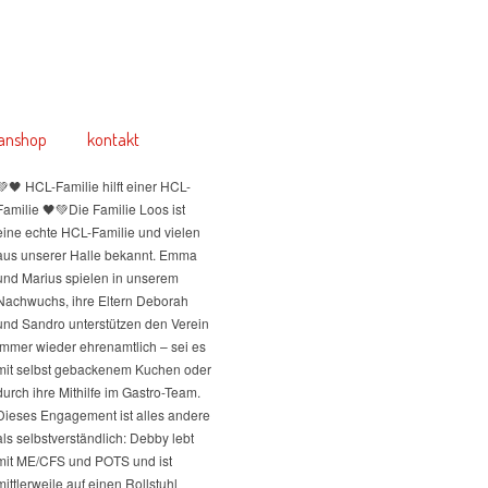
anshop
kontakt
💚🖤 HCL-Familie hilft einer HCL-
Familie 🖤💚
Die Familie Loos ist
eine echte HCL-Familie und vielen
aus unserer Halle bekannt. Emma
und Marius spielen in unserem
Nachwuchs, ihre Eltern Deborah
und Sandro unterstützen den Verein
immer wieder ehrenamtlich – sei es
mit selbst gebackenem Kuchen oder
durch ihre Mithilfe im Gastro-Team.
Dieses Engagement ist alles andere
als selbstverständlich: Debby lebt
mit ME/CFS und POTS und ist
mittlerweile auf einen Rollstuhl