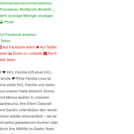
#einmalluschnouimmerluschnou
#hclustenau
#hclfamilie
#hclhilft
...
Mehr anzeigen
Weniger anzeigen
Photo
Auf Facebook ansehen
Teilen
Auf Facebook teilen
Auf Twitter
teilen
Share on LinkedIn
Per E-
Mail teilen
💚🖤 HCL-Familie hilft einer HCL-
Familie 🖤💚
Die Familie Loos ist
eine echte HCL-Familie und vielen
aus unserer Halle bekannt. Emma
und Marius spielen in unserem
Nachwuchs, ihre Eltern Deborah
und Sandro unterstützen den Verein
immer wieder ehrenamtlich – sei es
mit selbst gebackenem Kuchen oder
durch ihre Mithilfe im Gastro-Team.