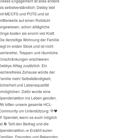
Dieses Engagement ist alles andere
als selbstverständlich: Debby lebt
mit ME/CFS und POTS und ist
mittlerweile auf einen Rollstuhl
angewiesen, schon alltägliche
Dinge kosten sie enorm viel Kraft.
Die derzeitige Wohnung der Familie
liegt im ersten Stock und ist nicht
barrierefrei, Treppen und räumliche
Einschränkungen erschweren
Debbys Alltag zusätzlich. Ein
barrierefreies Zuhause würde der
Familie mehr Selbstständigkeit,
Sicherheit und Lebensqualität
ermöglichen. Dafür wurde eine
Spendenaktion ins Leben gerufen.
Wir bitten unsere gesamte HCL-
Community um Unterstützung: 💚🖤
💚 Spendet, wenn es euch möglich
st.
🔄 Teilt den Beitrag und die
Spendenaktion.
📣 Erzählt euren
Familien, Freunden und Bekannten