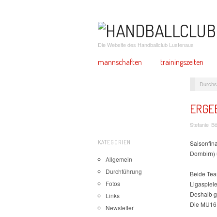
Die Website des Handballclub Lustenaus
mannschaften
trainingszeiten
Durchs
ERGEB
Stefanie B
KATEGORIEN
Saisonfin
Dornbirn)
Allgemein
Durchführung
Beide Tea
Fotos
Ligaspiel
Deshalb ga
Links
Die MU16 
Newsletter