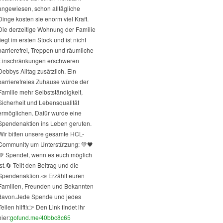
angewiesen, schon alltägliche
Dinge kosten sie enorm viel Kraft.
Die derzeitige Wohnung der Familie
liegt im ersten Stock und ist nicht
barrierefrei, Treppen und räumliche
Einschränkungen erschweren
Debbys Alltag zusätzlich. Ein
barrierefreies Zuhause würde der
Familie mehr Selbstständigkeit,
Sicherheit und Lebensqualität
ermöglichen. Dafür wurde eine
Spendenaktion ins Leben gerufen.
Wir bitten unsere gesamte HCL-
Community um Unterstützung: 💚🖤
💚 Spendet, wenn es euch möglich
st.
🔄 Teilt den Beitrag und die
Spendenaktion.
📣 Erzählt euren
Familien, Freunden und Bekannten
davon.
Jede Spende und jedes
Teilen hilft!
👉 Den Link findet ihr
hier:
gofund.me/40bbc8c65