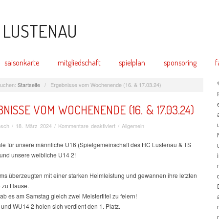
saisonkarte
mitgliedschaft
spielplan
sponsoring
f
uchen:
Startseite
/
Ergebnisse vom Wochenende (16. & 17.03.24)
NISSE VOM WOCHENENDE (16. & 17.03.24)
für
ösch
/
18. März 2024
/
Kommentare deaktiviert
/
Allgemein
Ergebnisse
vom
ale für unsere männliche U16 (Spielgemeinschaft des HC Lustenau & TS
Wochenende
 und unsere weibliche U14 2!
(16.
&
ms überzeugten mit einer starken Heimleistung und gewannen ihre letzten
17.03.24)
e zu Hause.
b es am Samstag gleich zwei Meistertitel zu feiern!
und WU14 2 holen sich verdient den 1. Platz.