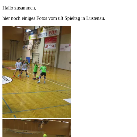
Fotos
Hallo zusammen,
vom
u8-
hier noch einiges Fotos vom u8-Spieltag in Lustenau.
Spieltag