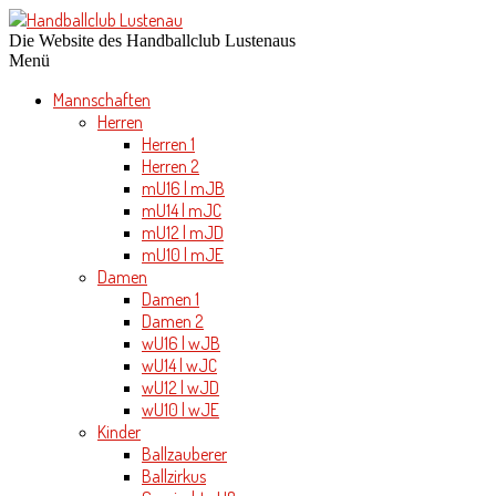
Die Website des Handballclub Lustenaus
Menü
Mannschaften
Herren
Herren 1
Herren 2
mU16 | mJB
mU14 | mJC
mU12 | mJD
mU10 | mJE
Damen
Damen 1
Damen 2
wU16 | wJB
wU14 | wJC
wU12 | wJD
wU10 | wJE
Kinder
Ballzauberer
Ballzirkus