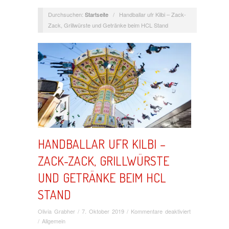
Durchsuchen:
Startseite
/
Handballar ufr Kilbi – Zack-
Zack, Grillwürste und Getränke beim HCL Stand
HANDBALLAR UFR KILBI –
ZACK-ZACK, GRILLWÜRSTE
UND GETRÄNKE BEIM HCL
STAND
für
Olivia Grabher
/
7. Oktober 2019
/
Kommentare deaktiviert
Handballar
/ Allgemein