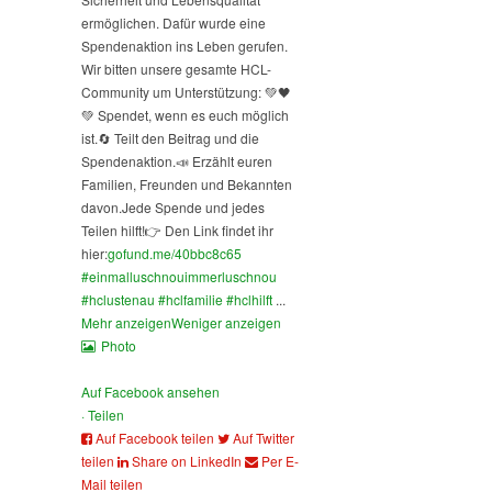
ermöglichen. Dafür wurde eine
Spendenaktion ins Leben gerufen.
Wir bitten unsere gesamte HCL-
Community um Unterstützung: 💚🖤
💚 Spendet, wenn es euch möglich
ist.
🔄 Teilt den Beitrag und die
Spendenaktion.
📣 Erzählt euren
Familien, Freunden und Bekannten
davon.
Jede Spende und jedes
Teilen hilft!
👉 Den Link findet ihr
hier:
gofund.me/40bbc8c65
#einmalluschnouimmerluschnou
#hclustenau
#hclfamilie
#hclhilft
...
Mehr anzeigen
Weniger anzeigen
Photo
Auf Facebook ansehen
·
Teilen
Auf Facebook teilen
Auf Twitter
teilen
Share on LinkedIn
Per E-
Mail teilen