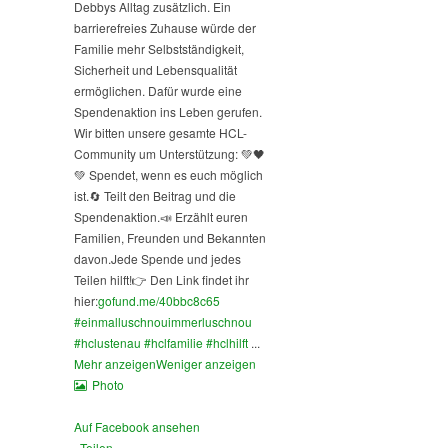
Debbys Alltag zusätzlich. Ein
barrierefreies Zuhause würde der
Familie mehr Selbstständigkeit,
Sicherheit und Lebensqualität
ermöglichen. Dafür wurde eine
Spendenaktion ins Leben gerufen.
Wir bitten unsere gesamte HCL-
Community um Unterstützung: 💚🖤
💚 Spendet, wenn es euch möglich
ist.
🔄 Teilt den Beitrag und die
Spendenaktion.
📣 Erzählt euren
Familien, Freunden und Bekannten
davon.
Jede Spende und jedes
Teilen hilft!
👉 Den Link findet ihr
hier:
gofund.me/40bbc8c65
#einmalluschnouimmerluschnou
#hclustenau
#hclfamilie
#hclhilft
...
Mehr anzeigen
Weniger anzeigen
Photo
Auf Facebook ansehen
·
Teilen