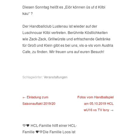
ufr
Kilbi
Diesen Sonntag heißt es „Eiör können üs uf d Kilbi
–
kau“
?
Zack-
Zack,
Der Handballclub Lustenau ist wieder auf der
Grillwürste
Luschnouar Kilbi vertreten. Berühmte Köstlichkeiten
und
wie Zack-Zack, Grillwürste und erfrischende Getränke
Getränke
für Groß und Klein gibt es bei uns, vis-a-vis vom Austria
beim
Cafe, zu finden. Wir freuen uns auf euren Besuch!
HCL
Stand
Schlagwörter:
Veranstaltungen
← Einladung zum
Fotos vom Handballspiel
Saisonauftakt 2019/20
am 05.10.2019 HCL
wU16 vs TV Isny →
💚🖤 HCL-Familie hilft einer HCL-
Familie 🖤💚
Die Familie Loos ist