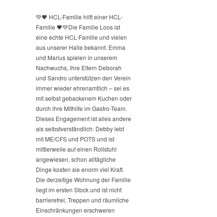
💚🖤 HCL-Familie hilft einer HCL-
Familie 🖤💚
Die Familie Loos ist
eine echte HCL-Familie und vielen
aus unserer Halle bekannt. Emma
und Marius spielen in unserem
Nachwuchs, ihre Eltern Deborah
und Sandro unterstützen den Verein
immer wieder ehrenamtlich – sei es
mit selbst gebackenem Kuchen oder
durch ihre Mithilfe im Gastro-Team.
Dieses Engagement ist alles andere
als selbstverständlich: Debby lebt
mit ME/CFS und POTS und ist
mittlerweile auf einen Rollstuhl
angewiesen, schon alltägliche
Dinge kosten sie enorm viel Kraft.
Die derzeitige Wohnung der Familie
liegt im ersten Stock und ist nicht
barrierefrei, Treppen und räumliche
Einschränkungen erschweren