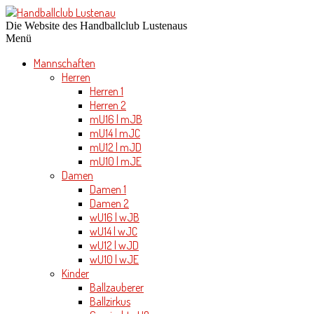
Die Website des Handballclub Lustenaus
Menü
Mannschaften
Herren
Herren 1
Herren 2
mU16 | mJB
mU14 | mJC
mU12 | mJD
mU10 | mJE
Damen
Damen 1
Damen 2
wU16 | wJB
wU14 | wJC
wU12 | wJD
wU10 | wJE
Kinder
Ballzauberer
Ballzirkus