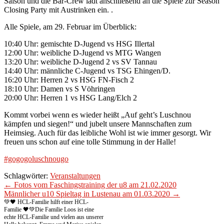
Saison und die Bar-Crew lädt anschließend an die Spiele zur Season
Closing Party mit Austrinken ein. .
Alle Spiele, am 29. Februar im Überblick:
10:40 Uhr: gemischte D-Jugend vs HSG Illertal
12:00 Uhr: weibliche D-Jugend vs MTG Wangen
13:20 Uhr: weibliche D-Jugend 2 vs SV Tannau
14:40 Uhr: männliche C-Jugend vs TSG Ehingen/D.
16:20 Uhr: Herren 2 vs HSG FN-Fisch 2
18:10 Uhr: Damen vs S Vöhringen
20:00 Uhr: Herren 1 vs HSG Lang/Elch 2
Kommt vorbei wenn es wieder heißt „Auf geht’s Luschnou
kämpfen und siegen!“ und jubelt unsere Mannschaften zum
Heimsieg. Auch für das leibliche Wohl ist wie immer gesorgt. Wir
freuen uns schon auf eine tolle Stimmung in der Halle!
#gogogoluschnougo
Schlagwörter:
Veranstaltungen
← Fotos vom Faschingstraining der u8 am 21.02.2020
Männlicher u10 Spieltag in Lustenau am 01.03.2020 →
💚🖤 HCL-Familie hilft einer HCL-
Familie 🖤💚
Die Familie Loos ist eine
echte HCL-Familie und vielen aus unserer