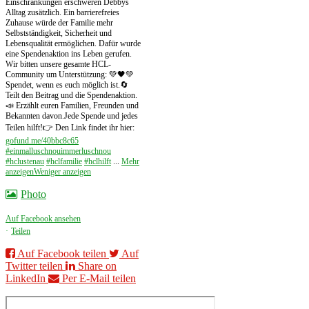
Einschränkungen erschweren Debbys
Alltag zusätzlich. Ein barrierefreies
Zuhause würde der Familie mehr
Selbstständigkeit, Sicherheit und
Lebensqualität ermöglichen. Dafür wurde
eine Spendenaktion ins Leben gerufen.
Wir bitten unsere gesamte HCL-
Community um Unterstützung: 💚🖤
💚
Spendet, wenn es euch möglich ist.
🔄
Teilt den Beitrag und die Spendenaktion.
📣 Erzählt euren Familien, Freunden und
Bekannten davon.
Jede Spende und jedes
Teilen hilft!
👉 Den Link findet ihr hier:
gofund.me/40bbc8c65
#einmalluschnouimmerluschnou
#hclustenau
#hclfamilie
#hclhilft
...
Mehr
anzeigen
Weniger anzeigen
Photo
Auf Facebook ansehen
·
Teilen
Auf Facebook teilen
Auf
Twitter teilen
Share on
LinkedIn
Per E-Mail teilen