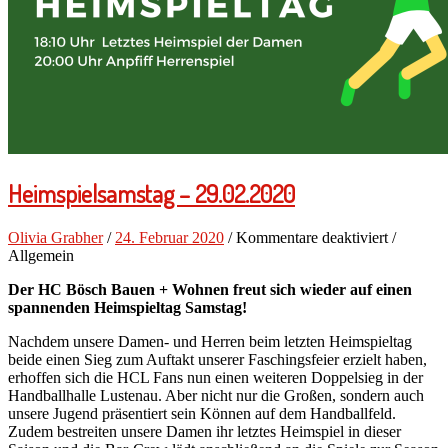
Heimspielsamstag – 29.02.2020
für
Olivia Grabher
/
24. Februar 2020
/
Kommentare deaktiviert
/
Heimspie
Allgemein
–
Der HC Bösch Bauen + Wohnen freut sich wieder auf einen
29.02.20
spannenden Heimspieltag Samstag!
Nachdem unsere Damen- und Herren beim letzten Heimspieltag
beide einen Sieg zum Auftakt unserer Faschingsfeier erzielt haben,
erhoffen sich die HCL Fans nun einen weiteren Doppelsieg in der
Handballhalle Lustenau. Aber nicht nur die Großen, sondern auch
unsere Jugend präsentiert sein Können auf dem Handballfeld.
Zudem bestreiten unsere Damen ihr letztes Heimspiel in dieser