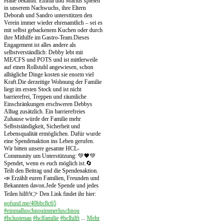
Halle bekannt. Emma und Marius spielen
in unserem Nachwuchs, ihre Eltern
Deborah und Sandro unterstützen den
Verein immer wieder ehrenamtlich – sei es
mit selbst gebackenem Kuchen oder durch
ihre Mithilfe im Gastro-Team.
Dieses
Engagement ist alles andere als
selbstverständlich: Debby lebt mit
ME/CFS und POTS und ist mittlerweile
auf einen Rollstuhl angewiesen, schon
alltägliche Dinge kosten sie enorm viel
Kraft.
Die derzeitige Wohnung der Familie
liegt im ersten Stock und ist nicht
barrierefrei, Treppen und räumliche
Einschränkungen erschweren Debbys
Alltag zusätzlich. Ein barrierefreies
Zuhause würde der Familie mehr
Selbstständigkeit, Sicherheit und
Lebensqualität ermöglichen. Dafür wurde
eine Spendenaktion ins Leben gerufen.
Wir bitten unsere gesamte HCL-
Community um Unterstützung: 💚🖤
💚
Spendet, wenn es euch möglich ist.
🔄
Teilt den Beitrag und die Spendenaktion.
📣 Erzählt euren Familien, Freunden und
Bekannten davon.
Jede Spende und jedes
Teilen hilft!
👉 Den Link findet ihr hier:
gofund.me/40bbc8c65
#einmalluschnouimmerluschnou
#hclustenau
#hclfamilie
#hclhilft
...
Mehr