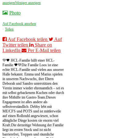
anzeigen
Weniger anzeigen
Photo
Auf Facebook ansehen
·
Teilen
Auf Facebook teilen
Auf
Twitter teilen
Share on
LinkedIn
Per E-Mail teilen
💚🖤 HCL-Familie hilft einer HCL-
Familie 🖤💚
Die Familie Loos ist eine
echte HCL-Familie und vielen aus unserer
Halle bekannt. Emma und Marius spielen
in unserem Nachwuchs, ihre Eltern
Deborah und Sandro unterstützen den
Verein immer wieder ehrenamtlich – sei es
mit selbst gebackenem Kuchen oder durch
ihre Mithilfe im Gastro-Team.
Dieses
Engagement ist alles andere als
selbstverständlich: Debby lebt mit
ME/CFS und POTS und ist mittlerweile
auf einen Rollstuhl angewiesen, schon
alltägliche Dinge kosten sie enorm viel
Kraft.
Die derzeitige Wohnung der Familie
liegt im ersten Stock und ist nicht
barrierefrei, Treppen und räumliche