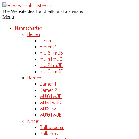
Die Website des Handballclub Lustenaus
Menü
Mannschaften
Herren
Herren 1
Herren 2
mU16 | mJB
mU14 | mJC
mU12 | mJD
mU10 | mJE
Damen
Damen 1
Damen 2
wU16 | wJB
wU14 | wJC
wU12 | wJD
wU10 | wJE
Kinder
Ballzauberer
Ballzirkus