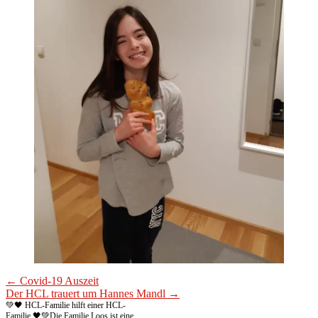
← Covid-19 Auszeit
Der HCL trauert um Hannes Mandl →
💚🖤 HCL-Familie hilft einer HCL-
Familie 🖤💚
Die Familie Loos ist eine