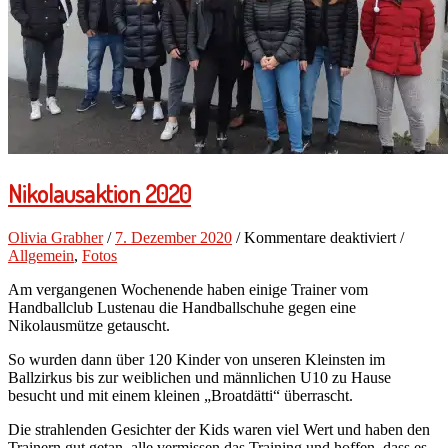
Nikolausaktion 2020
für
Olivia Grabher
/
7. Dezember 2020
/
Kommentare deaktiviert
/
Nikolau
Allgemein
,
Fotos
2020
Am vergangenen Wochenende haben einige Trainer vom
Handballclub Lustenau die Handballschuhe gegen eine
Nikolausmütze getauscht.
So wurden dann über 120 Kinder von unseren Kleinsten im
Ballzirkus bis zur weiblichen und männlichen U10 zu Hause
besucht und mit einem kleinen „Broatdätti“ überrascht.
Die strahlenden Gesichter der Kids waren viel Wert und haben den
Trainern gut getan, alle vermissen das Training und hoffen, dass es