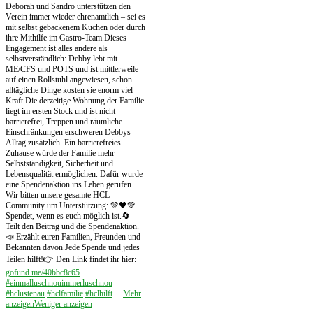
Deborah und Sandro unterstützen den
Verein immer wieder ehrenamtlich – sei es
mit selbst gebackenem Kuchen oder durch
ihre Mithilfe im Gastro-Team.
Dieses
Engagement ist alles andere als
selbstverständlich: Debby lebt mit
ME/CFS und POTS und ist mittlerweile
auf einen Rollstuhl angewiesen, schon
alltägliche Dinge kosten sie enorm viel
Kraft.
Die derzeitige Wohnung der Familie
liegt im ersten Stock und ist nicht
barrierefrei, Treppen und räumliche
Einschränkungen erschweren Debbys
Alltag zusätzlich. Ein barrierefreies
Zuhause würde der Familie mehr
Selbstständigkeit, Sicherheit und
Lebensqualität ermöglichen. Dafür wurde
eine Spendenaktion ins Leben gerufen.
Wir bitten unsere gesamte HCL-
Community um Unterstützung: 💚🖤
💚
Spendet, wenn es euch möglich ist.
🔄
Teilt den Beitrag und die Spendenaktion.
📣 Erzählt euren Familien, Freunden und
Bekannten davon.
Jede Spende und jedes
Teilen hilft!
👉 Den Link findet ihr hier:
gofund.me/40bbc8c65
#einmalluschnouimmerluschnou
#hclustenau
#hclfamilie
#hclhilft
...
Mehr
anzeigen
Weniger anzeigen