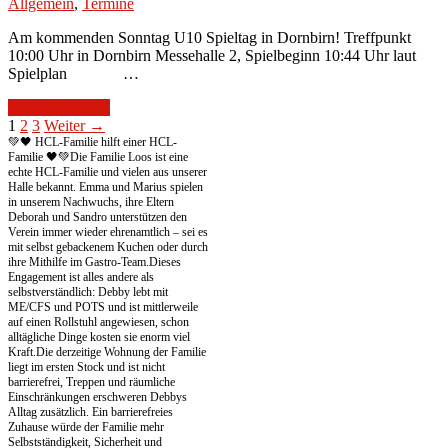
Allgemein
,
Termine
Am kommenden Sonntag U10 Spieltag in Dornbirn! Treffpunkt
10:00 Uhr in Dornbirn Messehalle 2, Spielbeginn 10:44 Uhr laut
Spielplan …
Beitrag lesen →
1
2
3
Weiter →
💚🖤 HCL-Familie hilft einer HCL-
Familie 🖤💚
Die Familie Loos ist eine
echte HCL-Familie und vielen aus unserer
Halle bekannt. Emma und Marius spielen
in unserem Nachwuchs, ihre Eltern
Deborah und Sandro unterstützen den
Verein immer wieder ehrenamtlich – sei es
mit selbst gebackenem Kuchen oder durch
ihre Mithilfe im Gastro-Team.
Dieses
Engagement ist alles andere als
selbstverständlich: Debby lebt mit
ME/CFS und POTS und ist mittlerweile
auf einen Rollstuhl angewiesen, schon
alltägliche Dinge kosten sie enorm viel
Kraft.
Die derzeitige Wohnung der Familie
liegt im ersten Stock und ist nicht
barrierefrei, Treppen und räumliche
Einschränkungen erschweren Debbys
Alltag zusätzlich. Ein barrierefreies
Zuhause würde der Familie mehr
Selbstständigkeit, Sicherheit und