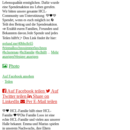
Lebensqualität ermöglichen. Dafür wurde
eine Spendenaktion ins Leben gerufen.
Wir bitten unsere gesamte HCL-
Community um Unterstützung: 💚🖤
💚
Spendet, wenn es euch möglich ist.
🔄
Teilt den Beitrag und die Spendenaktion.
📣 Erzählt euren Familien, Freunden und
Bekannten davon.
Jede Spende und jedes
Teilen hilft!
👉 Den Link findet ihr hier:
gofund.me/40bbc8c65
#einmalluschnouimmerluschnou
#hclustenau
#hclfamilie
#hclhilft
...
Mehr
anzeigen
Weniger anzeigen
Photo
Auf Facebook ansehen
·
Teilen
Auf Facebook teilen
Auf
Twitter teilen
Share on
LinkedIn
Per E-Mail teilen
💚🖤 HCL-Familie hilft einer HCL-
Familie 🖤💚
Die Familie Loos ist eine
echte HCL-Familie und vielen aus unserer
Halle bekannt. Emma und Marius spielen
in unserem Nachwuchs, ihre Eltern