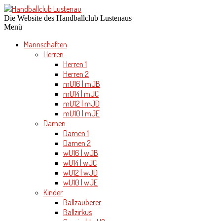
Die Website des Handballclub Lustenaus
Menü
Mannschaften
Herren
Herren 1
Herren 2
mU16 | mJB
mU14 | mJC
mU12 | mJD
mU10 | mJE
Damen
Damen 1
Damen 2
wU16 | wJB
wU14 | wJC
wU12 | wJD
wU10 | wJE
Kinder
Ballzauberer
Ballzirkus