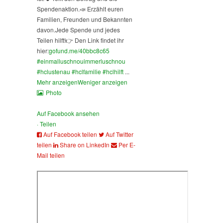
Spendenaktion.
📣 Erzählt euren
Familien, Freunden und Bekannten
davon.
Jede Spende und jedes
Teilen hilft!
👉 Den Link findet ihr
hier:
gofund.me/40bbc8c65
#einmalluschnouimmerluschnou
#hclustenau
#hclfamilie
#hclhilft
...
Mehr anzeigen
Weniger anzeigen
Photo
Auf Facebook ansehen
·
Teilen
Auf Facebook teilen
Auf Twitter
teilen
Share on LinkedIn
Per E-
Mail teilen