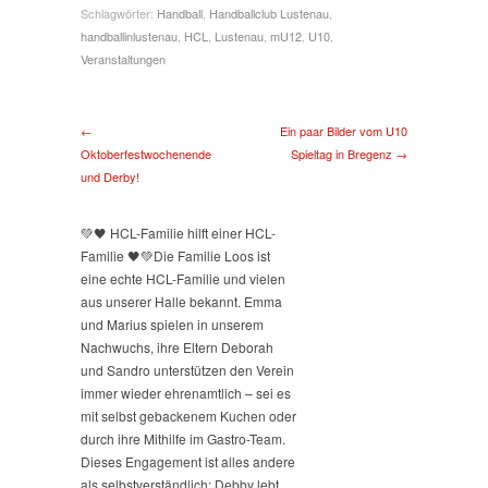
Schlagwörter:
Handball
,
Handballclub Lustenau
,
handballinlustenau
,
HCL
,
Lustenau
,
mU12
,
U10
,
Veranstaltungen
←
Ein paar Bilder vom U10
Oktoberfestwochenende
Spieltag in Bregenz →
und Derby!
💚🖤 HCL-Familie hilft einer HCL-
Familie 🖤💚
Die Familie Loos ist
eine echte HCL-Familie und vielen
aus unserer Halle bekannt. Emma
und Marius spielen in unserem
Nachwuchs, ihre Eltern Deborah
und Sandro unterstützen den Verein
immer wieder ehrenamtlich – sei es
mit selbst gebackenem Kuchen oder
durch ihre Mithilfe im Gastro-Team.
Dieses Engagement ist alles andere
als selbstverständlich: Debby lebt