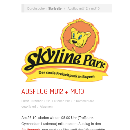
Durchsuchen:
Startseite
/
Ausflug mU12 + mU10
AUSFLUG MU12 + MU10
Olivia Grabher
/
22. Oktober 2017
/
Kommentare
für
deaktiviert
/
Allgemein
Ausflug
mU12
Am 26.10. starten wir um 08.00 Uhr (Treffpunkt
+
Gymnasium Lustenau) mit unserem Ausflug in den
mU10
Skylinepark
. Aus heutiger Sicht soll das Wetter schön