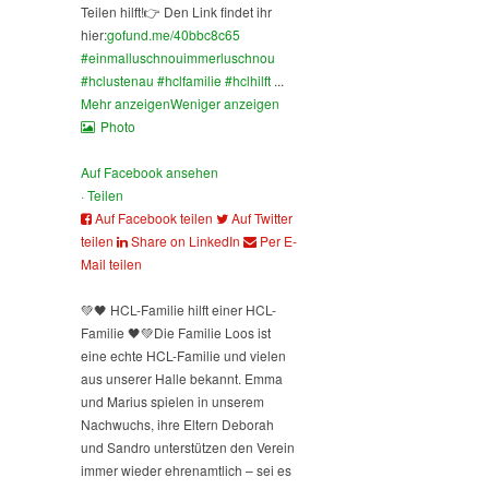
Teilen hilft!
👉 Den Link findet ihr
hier:
gofund.me/40bbc8c65
#einmalluschnouimmerluschnou
#hclustenau
#hclfamilie
#hclhilft
...
Mehr anzeigen
Weniger anzeigen
Photo
Auf Facebook ansehen
·
Teilen
Auf Facebook teilen
Auf Twitter
teilen
Share on LinkedIn
Per E-
Mail teilen
💚🖤 HCL-Familie hilft einer HCL-
Familie 🖤💚
Die Familie Loos ist
eine echte HCL-Familie und vielen
aus unserer Halle bekannt. Emma
und Marius spielen in unserem
Nachwuchs, ihre Eltern Deborah
und Sandro unterstützen den Verein
immer wieder ehrenamtlich – sei es