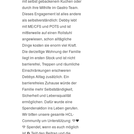
mit selbst gebackenem Kuchen oder
durch ihre Mithilfe im Gastro-Team.
Dieses Engagement ist alles andere
als selbstverständlich: Debby lebt
mit ME/CFS und POTS und ist
mittlerweile auf einen Rollstuhl
angewiesen, schon alltägliche
Dinge kosten sie enorm viel Kraft.
Die derzeitige Wohnung der Familie
liegt im ersten Stock und ist nicht
barrierefrei, Treppen und räumliche
Einschränkungen erschweren
Debbys Alltag zusätzlich. Ein
barrierefreies Zuhause würde der
Familie mehr Selbstständigkeit,
Sicherheit und Lebensqualität
ermöglichen. Dafür wurde eine
Spendenaktion ins Leben gerufen.
Wir bitten unsere gesamte HCL-
Community um Unterstützung: 💚🖤
💚 Spendet, wenn es euch möglich
ist.
🔄 Teilt den Beitrag und die