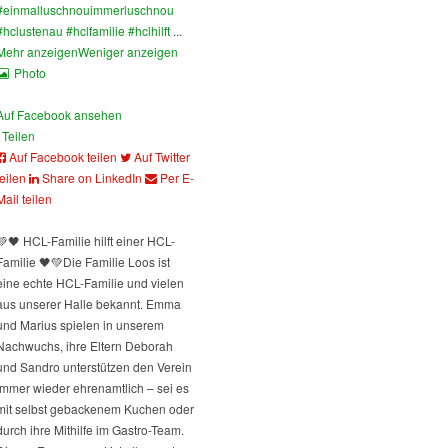
#einmalluschnouimmerluschnou
#hclustenau
#hclfamilie
#hclhilft
...
Mehr anzeigen
Weniger anzeigen
Photo
Auf Facebook ansehen
Teilen
Auf Facebook teilen
Auf Twitter
teilen
Share on LinkedIn
Per E-
Mail teilen
💚🖤 HCL-Familie hilft einer HCL-
Familie 🖤💚
Die Familie Loos ist
eine echte HCL-Familie und vielen
aus unserer Halle bekannt. Emma
und Marius spielen in unserem
Nachwuchs, ihre Eltern Deborah
und Sandro unterstützen den Verein
immer wieder ehrenamtlich – sei es
mit selbst gebackenem Kuchen oder
durch ihre Mithilfe im Gastro-Team.