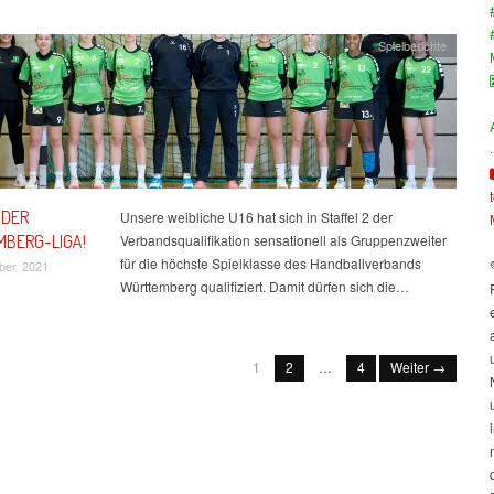
Spielberichte
·
 DER
Unsere weibliche U16 hat sich in Staffel 2 der
BERG-LIGA!
Verbandsqualifikation sensationell als Gruppenzweiter
für die höchste Spielklasse des Handballverbands
ber 2021
Württemberg qualifiziert. Damit dürfen sich die…
1
2
…
4
Weiter →