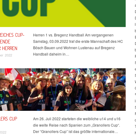
EICHES CUP-
Herren 1 vs. Bregenz Handball Am vergangenen
ENDE
Samstag, 03.09.2022 traf die erste Mannschaft des HC
Bösch Bauen und Wohnen Lustenau auf Bregenz
R HERREN
Handball daheim in…
ber 2022
Allgemein
i
ERS CUP
Am 26. Juli 2022 starteten die weibliche u14 und u16
die weite Reise nach Spanien zum „Granollers Cup“.
Der “Granollers Cup” ist das größte internationale…
2022