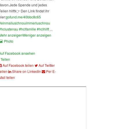
davon.
Jede Spende und jedes
Teilen hilft!
👉 Den Link findet ihr
hier:
gofund.me/40bbc8c65
#einmalluschnouimmerluschnou
#hclustenau
#hclfamilie
#hclhilft
...
Mehr anzeigen
Weniger anzeigen
Photo
Auf Facebook ansehen
Teilen
Auf Facebook teilen
Auf Twitter
teilen
Share on LinkedIn
Per E-
Mail teilen