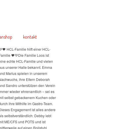
anshop
kontakt
💚🖤 HCL-Familie hilft einer HCL-
Familie 🖤💚
Die Familie Loos ist
eine echte HCL-Familie und vielen
aus unserer Halle bekannt. Emma
und Marius spielen in unserem
Nachwuchs, ihre Eltern Deborah
und Sandro unterstützen den Verein
immer wieder ehrenamtlich – sei es
mit selbst gebackenem Kuchen oder
durch ihre Mithilfe im Gastro-Team.
Dieses Engagement ist alles andere
als selbstverständlich: Debby lebt
mit ME/CFS und POTS und ist
mittlerweile auf einen Rollstuhl