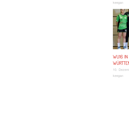
keegan
WU16 IN
WÜRTTEM
10. Dezem
keegan