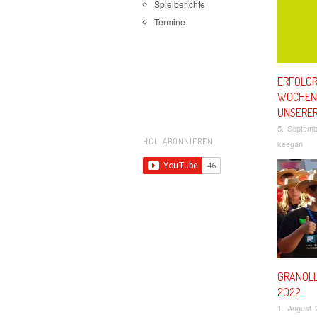
Spielberichte
Termine
ERFOLGR
WOCHEN
UNSERE
5. Septem
HCL ABONNIEREN
keegan
GRANOLL
2022
1. August 