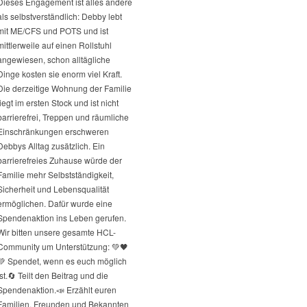
Dieses Engagement ist alles andere
als selbstverständlich: Debby lebt
mit ME/CFS und POTS und ist
mittlerweile auf einen Rollstuhl
angewiesen, schon alltägliche
Dinge kosten sie enorm viel Kraft.
Die derzeitige Wohnung der Familie
liegt im ersten Stock und ist nicht
barrierefrei, Treppen und räumliche
Einschränkungen erschweren
Debbys Alltag zusätzlich. Ein
barrierefreies Zuhause würde der
Familie mehr Selbstständigkeit,
Sicherheit und Lebensqualität
ermöglichen. Dafür wurde eine
Spendenaktion ins Leben gerufen.
Wir bitten unsere gesamte HCL-
Community um Unterstützung: 💚🖤
💚 Spendet, wenn es euch möglich
st.
🔄 Teilt den Beitrag und die
Spendenaktion.
📣 Erzählt euren
Familien, Freunden und Bekannten