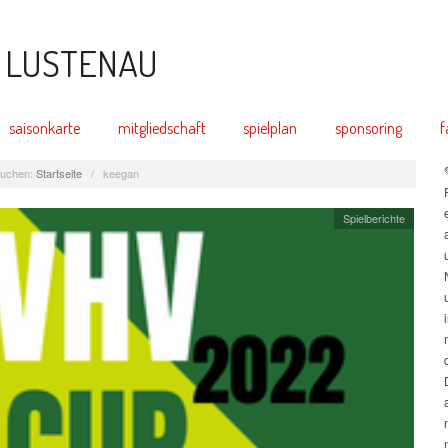
saisonkarte
mitgliedschaft
spielplan
sponsoring
f
uchen:
Startseite
/
keegan
Spielberichte