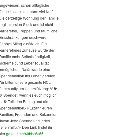
angewiesen, schon alltägliche
Dinge kosten sie enorm viel Kraft.
Die derzeitige Wohnung der Familie
liegt im ersten Stock und ist nicht
barrierefrei, Treppen und räumliche
Einschränkungen erschweren
Debbys Alltag zusätzlich. Ein
barrierefreies Zuhause würde der
Familie mehr Selbstständigkeit,
Sicherheit und Lebensqualität
ermöglichen. Dafür wurde eine
Spendenaktion ins Leben gerufen.
Wir bitten unsere gesamte HCL-
Community um Unterstützung: 💚🖤
💚 Spendet, wenn es euch möglich
st.
🔄 Teilt den Beitrag und die
Spendenaktion.
📣 Erzählt euren
Familien, Freunden und Bekannten
davon.
Jede Spende und jedes
Teilen hilft!
👉 Den Link findet ihr
hier:
gofund.me/40bbc8c65