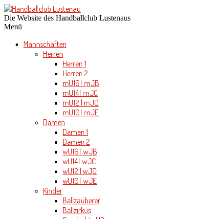
Die Website des Handballclub Lustenaus
Menü
Mannschaften
Herren
Herren 1
Herren 2
mU16 | mJB
mU14 | mJC
mU12 | mJD
mU10 | mJE
Damen
Damen 1
Damen 2
wU16 | wJB
wU14 | wJC
wU12 | wJD
wU10 | wJE
Kinder
Ballzauberer
Ballzirkus