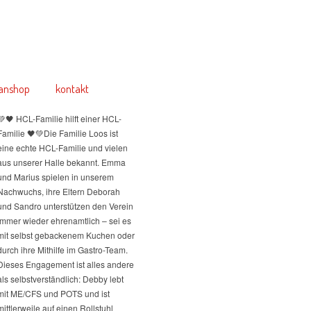
anshop
kontakt
💚🖤 HCL-Familie hilft einer HCL-
Familie 🖤💚
Die Familie Loos ist
eine echte HCL-Familie und vielen
aus unserer Halle bekannt. Emma
und Marius spielen in unserem
Nachwuchs, ihre Eltern Deborah
und Sandro unterstützen den Verein
immer wieder ehrenamtlich – sei es
mit selbst gebackenem Kuchen oder
durch ihre Mithilfe im Gastro-Team.
Dieses Engagement ist alles andere
als selbstverständlich: Debby lebt
mit ME/CFS und POTS und ist
mittlerweile auf einen Rollstuhl