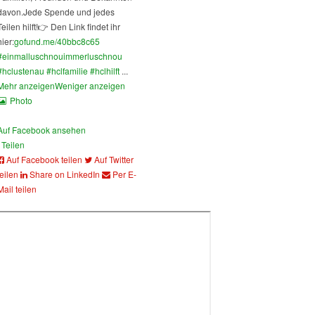
davon.
Jede Spende und jedes
Teilen hilft!
👉 Den Link findet ihr
hier:
gofund.me/40bbc8c65
#einmalluschnouimmerluschnou
#hclustenau
#hclfamilie
#hclhilft
...
Mehr anzeigen
Weniger anzeigen
Photo
Auf Facebook ansehen
Teilen
Auf Facebook teilen
Auf Twitter
teilen
Share on LinkedIn
Per E-
Mail teilen