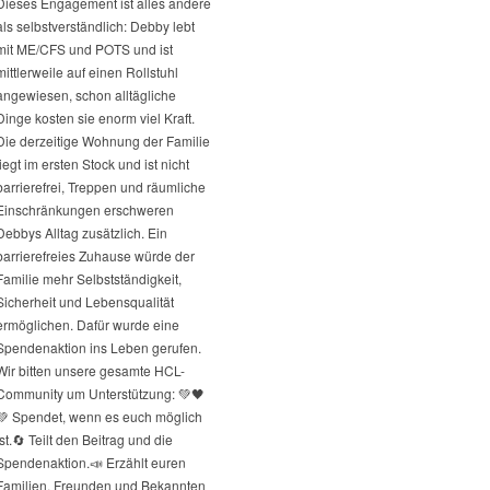
Dieses Engagement ist alles andere
als selbstverständlich: Debby lebt
mit ME/CFS und POTS und ist
mittlerweile auf einen Rollstuhl
angewiesen, schon alltägliche
Dinge kosten sie enorm viel Kraft.
Die derzeitige Wohnung der Familie
liegt im ersten Stock und ist nicht
barrierefrei, Treppen und räumliche
Einschränkungen erschweren
Debbys Alltag zusätzlich. Ein
barrierefreies Zuhause würde der
Familie mehr Selbstständigkeit,
Sicherheit und Lebensqualität
ermöglichen. Dafür wurde eine
Spendenaktion ins Leben gerufen.
Wir bitten unsere gesamte HCL-
Community um Unterstützung: 💚🖤
💚 Spendet, wenn es euch möglich
st.
🔄 Teilt den Beitrag und die
Spendenaktion.
📣 Erzählt euren
Familien, Freunden und Bekannten