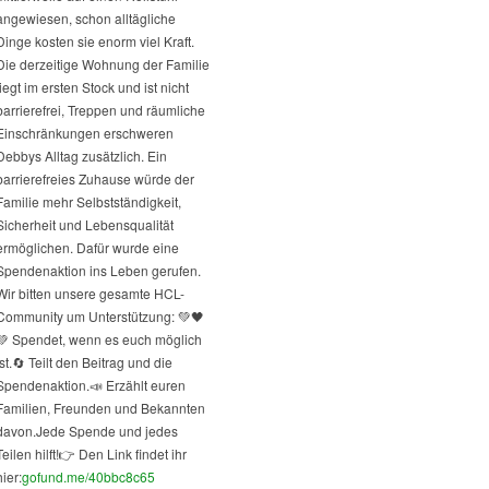
angewiesen, schon alltägliche
Dinge kosten sie enorm viel Kraft.
Die derzeitige Wohnung der Familie
liegt im ersten Stock und ist nicht
barrierefrei, Treppen und räumliche
Einschränkungen erschweren
Debbys Alltag zusätzlich. Ein
barrierefreies Zuhause würde der
Familie mehr Selbstständigkeit,
Sicherheit und Lebensqualität
ermöglichen. Dafür wurde eine
Spendenaktion ins Leben gerufen.
Wir bitten unsere gesamte HCL-
Community um Unterstützung: 💚🖤
💚 Spendet, wenn es euch möglich
st.
🔄 Teilt den Beitrag und die
Spendenaktion.
📣 Erzählt euren
Familien, Freunden und Bekannten
davon.
Jede Spende und jedes
Teilen hilft!
👉 Den Link findet ihr
hier:
gofund.me/40bbc8c65