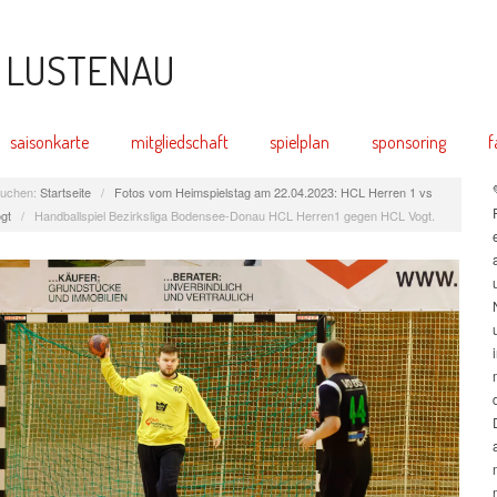
saisonkarte
mitgliedschaft
spielplan
sponsoring
f
uchen:
Startseite
/
Fotos vom Heimspielstag am 22.04.2023: HCL Herren 1 vs
gt
/
Handballspiel Bezirksliga Bodensee-Donau HCL Herren1 gegen HCL Vogt.