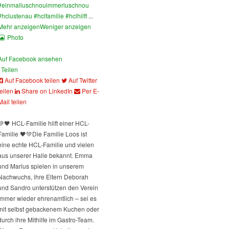
#einmalluschnouimmerluschnou
#hclustenau
#hclfamilie
#hclhilft
...
Mehr anzeigen
Weniger anzeigen
Photo
Auf Facebook ansehen
Teilen
Auf Facebook teilen
Auf Twitter
teilen
Share on LinkedIn
Per E-
Mail teilen
💚🖤 HCL-Familie hilft einer HCL-
Familie 🖤💚
Die Familie Loos ist
eine echte HCL-Familie und vielen
aus unserer Halle bekannt. Emma
und Marius spielen in unserem
Nachwuchs, ihre Eltern Deborah
und Sandro unterstützen den Verein
immer wieder ehrenamtlich – sei es
mit selbst gebackenem Kuchen oder
durch ihre Mithilfe im Gastro-Team.