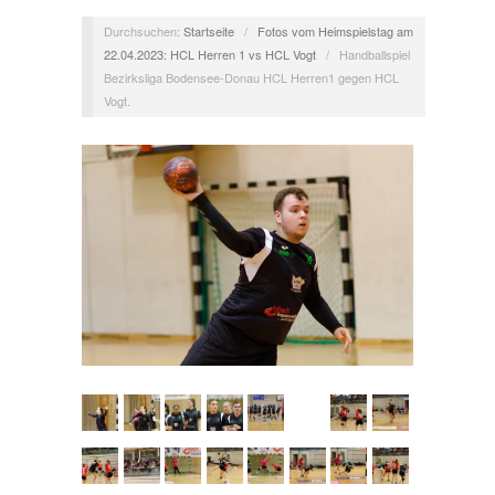
Durchsuchen:
Startseite
/
Fotos vom Heimspielstag am
22.04.2023: HCL Herren 1 vs HCL Vogt
/
Handballspiel
Bezirksliga Bodensee-Donau HCL Herren1 gegen HCL
Vogt.