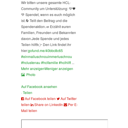
Wir bitten unsere gesamte HCL-
Community um Unterstützung: 💚🖤
💚 Spendet, wenn es euch möglich
ist.
🔄 Teilt den Beitrag und die
Spendenaktion.
📣 Erzählt euren
Familien, Freunden und Bekannten
davon.
Jede Spende und jedes
Teilen hilft!
👉 Den Link findet ihr
hier:
gofund.me/40bbc8c65
#einmalluschnouimmerluschnou
#hclustenau
#hclfamilie
#hclhilft
...
Mehr anzeigen
Weniger anzeigen
Photo
Auf Facebook ansehen
·
Teilen
Auf Facebook teilen
Auf Twitter
teilen
Share on LinkedIn
Per E-
Mail teilen