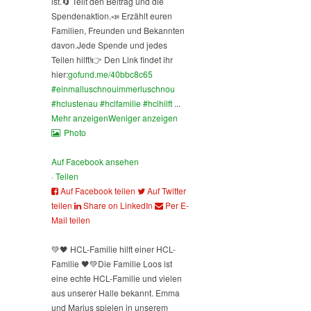
ist.
🔄 Teilt den Beitrag und die
Spendenaktion.
📣 Erzählt euren
Familien, Freunden und Bekannten
davon.
Jede Spende und jedes
Teilen hilft!
👉 Den Link findet ihr
hier:
gofund.me/40bbc8c65
#einmalluschnouimmerluschnou
#hclustenau
#hclfamilie
#hclhilft
...
Mehr anzeigen
Weniger anzeigen
Photo
Auf Facebook ansehen
·
Teilen
Auf Facebook teilen
Auf Twitter
teilen
Share on LinkedIn
Per E-
Mail teilen
💚🖤 HCL-Familie hilft einer HCL-
Familie 🖤💚
Die Familie Loos ist
eine echte HCL-Familie und vielen
aus unserer Halle bekannt. Emma
und Marius spielen in unserem