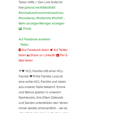
Teilen hilft!
👉 Den Link findet ihr
hier:
gofund.me/40bbc8c65
#einmalluschnouimmerluschnou
#hclustenau
#hclfamilie
#hclhilft
...
Mehr anzeigen
Weniger anzeigen
Photo
Auf Facebook ansehen
·
Teilen
Auf Facebook teilen
Auf Twitter
teilen
Share on LinkedIn
Per E-
Mail teilen
💚🖤 HCL-Familie hilft einer HCL-
Familie 🖤💚
Die Familie Loos ist
eine echte HCL-Familie und vielen
aus unserer Halle bekannt. Emma
und Marius spielen in unserem
Nachwuchs, ihre Eltern Deborah
und Sandro unterstützen den Verein
immer wieder ehrenamtlich – sei es