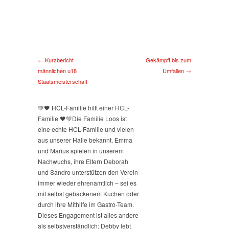
← Kurzbericht
Gekämpft bis zum
männlichen u18
Umfallen →
Staatsmeisterschaft
💚🖤 HCL-Familie hilft einer HCL-
Familie 🖤💚
Die Familie Loos ist
eine echte HCL-Familie und vielen
aus unserer Halle bekannt. Emma
und Marius spielen in unserem
Nachwuchs, ihre Eltern Deborah
und Sandro unterstützen den Verein
immer wieder ehrenamtlich – sei es
mit selbst gebackenem Kuchen oder
durch ihre Mithilfe im Gastro-Team.
Dieses Engagement ist alles andere
als selbstverständlich: Debby lebt