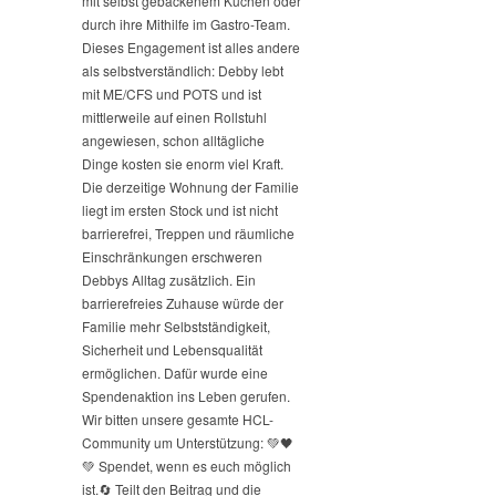
mit selbst gebackenem Kuchen oder
durch ihre Mithilfe im Gastro-Team.
Dieses Engagement ist alles andere
als selbstverständlich: Debby lebt
mit ME/CFS und POTS und ist
mittlerweile auf einen Rollstuhl
angewiesen, schon alltägliche
Dinge kosten sie enorm viel Kraft.
Die derzeitige Wohnung der Familie
liegt im ersten Stock und ist nicht
barrierefrei, Treppen und räumliche
Einschränkungen erschweren
Debbys Alltag zusätzlich. Ein
barrierefreies Zuhause würde der
Familie mehr Selbstständigkeit,
Sicherheit und Lebensqualität
ermöglichen. Dafür wurde eine
Spendenaktion ins Leben gerufen.
Wir bitten unsere gesamte HCL-
Community um Unterstützung: 💚🖤
💚 Spendet, wenn es euch möglich
ist.
🔄 Teilt den Beitrag und die