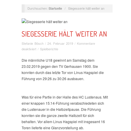
Durchsuchen:
Startseite
/
Siegesserie hält weiter an
SIEGESSERIE HÄLT WEITER AN
Stefanie Bösch
/
24. Februar 2019
/
Kommentare
für
deaktiviert
/
Spielberichte
Siegesserie
hält
Die männliche U18 gewinnt am Samstag dem
weiter
23.02.2019 gegen den TV Gerhausen 1900. Sie
an
konnten durch das letzte Tor von Linus Hagspiel die
Führung von 29:26 zu 30:26 ausbauen.
Was für eine Partie in der Halle des HC Lustenaus. Mit
einer knappen 15:14-Führung verabschiedeten sich
die Lustenauer in die Halbzeitpause. Die Führung
konnten sie die ganze zweite Halbzeit für sich
behalten. Vor allem Linus Hagspiel mit insgesamt 16
Toren lieferte eine Glanzvorstellung ab.