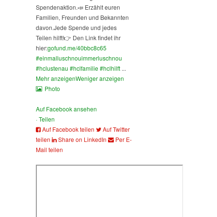
Spendenaktion.
📣 Erzählt euren
Familien, Freunden und Bekannten
davon.
Jede Spende und jedes
Teilen hilft!
👉 Den Link findet ihr
hier:
gofund.me/40bbc8c65
#einmalluschnouimmerluschnou
#hclustenau
#hclfamilie
#hclhilft
...
Mehr anzeigen
Weniger anzeigen
Photo
Auf Facebook ansehen
·
Teilen
Auf Facebook teilen
Auf Twitter
teilen
Share on LinkedIn
Per E-
Mail teilen