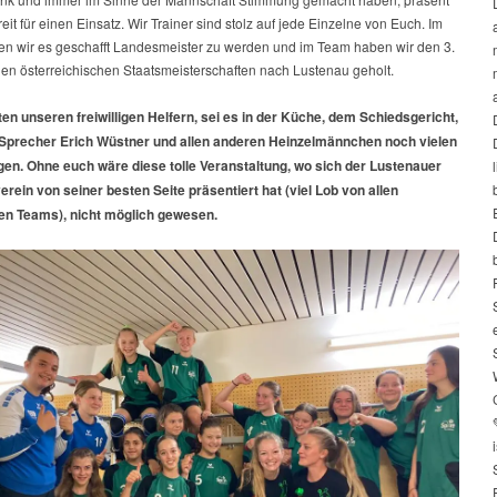
eit für einen Einsatz. Wir Trainer sind stolz auf jede Einzelne von Euch. Im
n wir es geschafft Landesmeister zu werden und im Team haben wir den 3.
den österreichischen Staatsmeisterschaften nach Lustenau geholt.
en unseren freiwilligen Helfern, sei es in der Küche, dem Schiedsgericht,
precher Erich Wüstner und allen anderen Heinzelmännchen noch vielen
n. Ohne euch wäre diese tolle Veranstaltung, wo sich der Lustenauer
erein von seiner besten Seite präsentiert hat (viel Lob von allen
en Teams), nicht möglich gewesen.
i