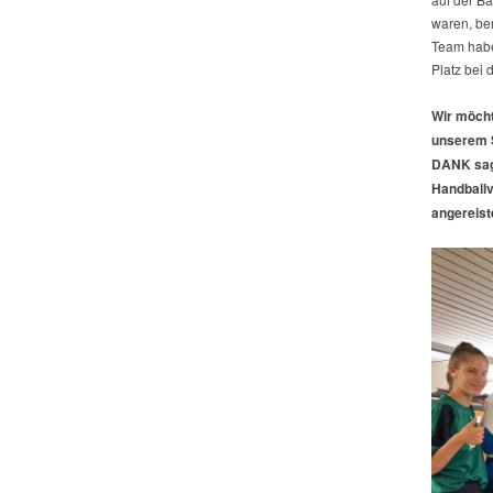
waren, ber
Team habe
Platz bei 
Wir möcht
unserem S
DANK sage
Handballv
angereist