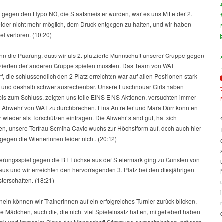
l gegen den Hypo NÖ, die Staatsmeister wurden, war es uns Mitte der 2.
eider nicht mehr möglich, dem Druck entgegen zu halten, und wir haben
el verloren. (10:20)
nn die Paarung, dass wir als 2. platzierte Mannschaft unserer Gruppe gegen
tzierten der anderen Gruppe spielen mussten. Das Team von WAT
·
f, die schlussendlich den 2 Platz erreichten war auf allen Positionen stark
lt und deshalb schwer ausrechenbar. Unsere Luschnouar Girls haben
bis zum Schluss, zeigten uns tolle EINS EINS Aktionen, versuchten immer
e Abwehr von WAT zu durchbrechen. Fina Antretter und Mara Dürr konnten
 wieder als Torschützen eintragen. Die Abwehr stand gut, hat sich
en, unsere Torfrau Semiha Cavic wuchs zur Höchstform auf, doch auch hier
 gegen die Wienerinnen leider nicht. (20:12)
ierungsspiel gegen die BT Füchse aus der Steiermark ging zu Gunsten von
us und wir erreichten den hervorragenden 3. Platz bei den diesjährigen
terschaften. (18:21)
ein können wir Trainerinnen auf ein erfolgreiches Turnier zurück blicken,
le Mädchen, auch die, die nicht viel Spieleinsatz hatten, mitgefiebert haben
ank und immer im Sinne der Mannschaft Stimmung gemacht haben, präsent