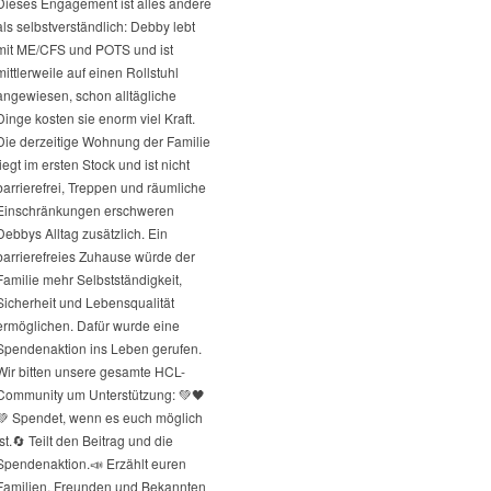
Dieses Engagement ist alles andere
als selbstverständlich: Debby lebt
mit ME/CFS und POTS und ist
mittlerweile auf einen Rollstuhl
angewiesen, schon alltägliche
Dinge kosten sie enorm viel Kraft.
Die derzeitige Wohnung der Familie
liegt im ersten Stock und ist nicht
barrierefrei, Treppen und räumliche
Einschränkungen erschweren
Debbys Alltag zusätzlich. Ein
barrierefreies Zuhause würde der
Familie mehr Selbstständigkeit,
Sicherheit und Lebensqualität
ermöglichen. Dafür wurde eine
Spendenaktion ins Leben gerufen.
Wir bitten unsere gesamte HCL-
Community um Unterstützung: 💚🖤
💚 Spendet, wenn es euch möglich
st.
🔄 Teilt den Beitrag und die
Spendenaktion.
📣 Erzählt euren
Familien, Freunden und Bekannten