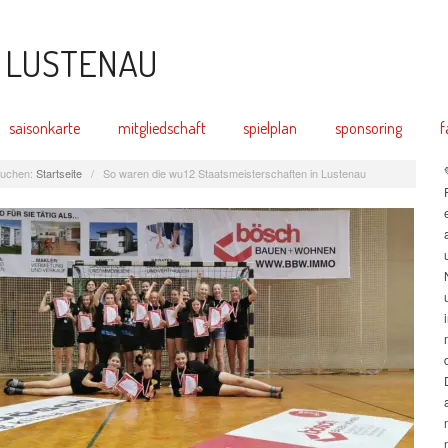
saisonkarte
mitgliedschaft
spielplan
sponsoring
f
uchen:
Startseite
/
So waren die wu12 Staatsmeisterschaften in Lustenau