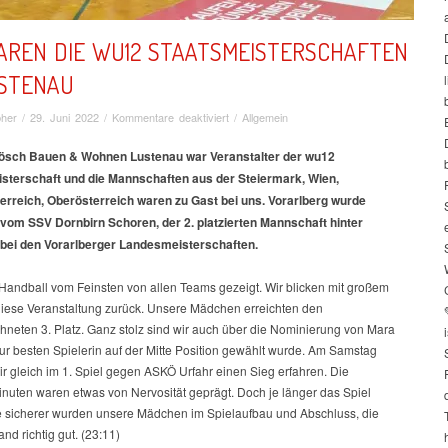
AREN DIE WU12 STAATSMEISTERSCHAFTEN
USTENAU
für
bher
/
29. Juni 2022
/
Kommentare deaktiviert
/
Allgemein
So
waren
ösch Bauen & Wohnen Lustenau war Veranstalter der wu12
die
sterschaft und die Mannschaften aus der Steiermark, Wien,
wu12
erreich, Oberösterreich waren zu Gast bei uns. Vorarlberg wurde
Staatsmeisterschaften
 vom SSV Dornbirn Schoren, der 2. platzierten Mannschaft hinter
in
bei den Vorarlberger Landesmeisterschaften.
Lustenau
Handball vom Feinsten von allen Teams gezeigt. Wir blicken mit großem
 diese Veranstaltung zurück. Unsere Mädchen erreichten den
hneten 3. Platz. Ganz stolz sind wir auch über die Nominierung von Mara
i
zur besten Spielerin auf der Mitte Position gewählt wurde. Am Samstag
r gleich im 1. Spiel gegen ASKÖ Urfahr einen Sieg erfahren. Die
nuten waren etwas von Nervosität geprägt. Doch je länger das Spiel
je sicherer wurden unsere Mädchen im Spielaufbau und Abschluss, die
nd richtig gut. (23:11)