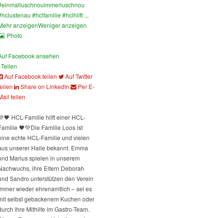
#einmalluschnouimmerluschnou
#hclustenau
#hclfamilie
#hclhilft
...
Mehr anzeigen
Weniger anzeigen
Photo
Auf Facebook ansehen
Teilen
Auf Facebook teilen
Auf Twitter
teilen
Share on LinkedIn
Per E-
Mail teilen
💚🖤 HCL-Familie hilft einer HCL-
Familie 🖤💚
Die Familie Loos ist
eine echte HCL-Familie und vielen
aus unserer Halle bekannt. Emma
und Marius spielen in unserem
Nachwuchs, ihre Eltern Deborah
und Sandro unterstützen den Verein
immer wieder ehrenamtlich – sei es
mit selbst gebackenem Kuchen oder
durch ihre Mithilfe im Gastro-Team.