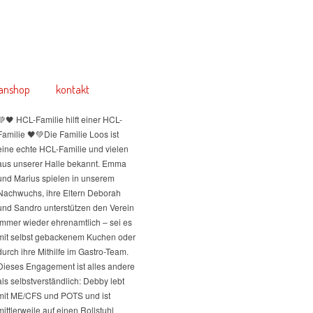
anshop
kontakt
💚🖤 HCL-Familie hilft einer HCL-
Familie 🖤💚
Die Familie Loos ist
eine echte HCL-Familie und vielen
aus unserer Halle bekannt. Emma
und Marius spielen in unserem
Nachwuchs, ihre Eltern Deborah
und Sandro unterstützen den Verein
immer wieder ehrenamtlich – sei es
mit selbst gebackenem Kuchen oder
durch ihre Mithilfe im Gastro-Team.
Dieses Engagement ist alles andere
als selbstverständlich: Debby lebt
mit ME/CFS und POTS und ist
mittlerweile auf einen Rollstuhl