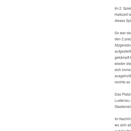
Im 2. Spie
Halbzeit l
dieses Spi
So war da
den 2 pla
Atzgersdor
aufgestel
gekämpft 
wieder di
sich immer
ausgeholf
reichte es
Das Platz
Lustenau a
Staatsmeis
Im Nachhin
wo sich al
auf der B