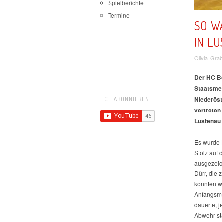
Spielberichte
Termine
SO W
IN L
Olivia Gra
Der HC B
Staatsmei
Niederöst
HCL ABONNIEREN
vertreten
Lustenau 
Es wurde 
Stolz auf
ausgezeic
Dürr, die 
konnten wi
Anfangsmi
dauerte, 
Abwehr sta