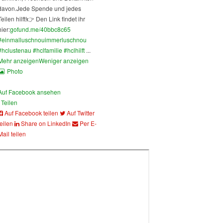
davon.
Jede Spende und jedes
Teilen hilft!
👉 Den Link findet ihr
hier:
gofund.me/40bbc8c65
#einmalluschnouimmerluschnou
#hclustenau
#hclfamilie
#hclhilft
...
Mehr anzeigen
Weniger anzeigen
Photo
Auf Facebook ansehen
Teilen
Auf Facebook teilen
Auf Twitter
teilen
Share on LinkedIn
Per E-
Mail teilen