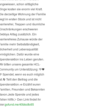
angewiesen, schon alltägliche
Dinge kosten sie enorm viel Kraft.
Die derzeitige Wohnung der Familie
liegt im ersten Stock und ist nicht
barrierefrei, Treppen und räumliche
Einschränkungen erschweren
Debbys Alltag zusätzlich. Ein
barrierefreies Zuhause würde der
Familie mehr Selbstständigkeit,
Sicherheit und Lebensqualität
ermöglichen. Dafür wurde eine
Spendenaktion ins Leben gerufen.
Wir bitten unsere gesamte HCL-
Community um Unterstützung: 💚🖤
💚 Spendet, wenn es euch möglich
st.
🔄 Teilt den Beitrag und die
Spendenaktion.
📣 Erzählt euren
Familien, Freunden und Bekannten
davon.
Jede Spende und jedes
Teilen hilft!
👉 Den Link findet ihr
hier:
gofund.me/40bbc8c65