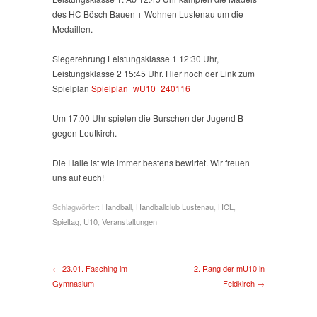
und
des HC Bösch Bauen + Wohnen Lustenau um die
mJB
Medaillen.
Siegerehrung Leistungsklasse 1 12:30 Uhr,
Leistungsklasse 2 15:45 Uhr. Hier noch der Link zum
Spielplan
Spielplan_wU10_240116
Um 17:00 Uhr spielen die Burschen der Jugend B
gegen Leutkirch.
Die Halle ist wie immer bestens bewirtet. Wir freuen
uns auf euch!
Schlagwörter:
Handball
,
Handballclub Lustenau
,
HCL
,
Spieltag
,
U10
,
Veranstaltungen
← 23.01. Fasching im
2. Rang der mU10 in
Gymnasium
Feldkirch →