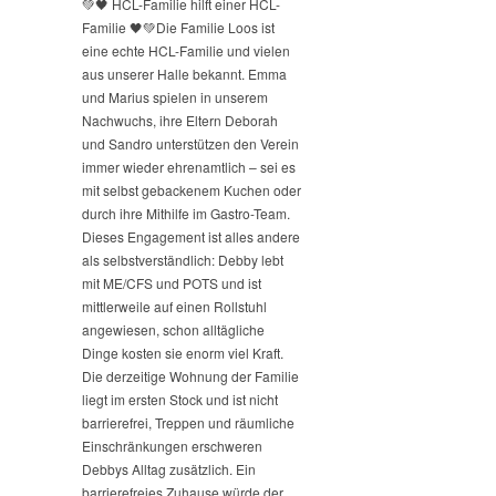
💚🖤 HCL-Familie hilft einer HCL-
Familie 🖤💚
Die Familie Loos ist
eine echte HCL-Familie und vielen
aus unserer Halle bekannt. Emma
und Marius spielen in unserem
Nachwuchs, ihre Eltern Deborah
und Sandro unterstützen den Verein
immer wieder ehrenamtlich – sei es
mit selbst gebackenem Kuchen oder
durch ihre Mithilfe im Gastro-Team.
Dieses Engagement ist alles andere
als selbstverständlich: Debby lebt
mit ME/CFS und POTS und ist
mittlerweile auf einen Rollstuhl
angewiesen, schon alltägliche
Dinge kosten sie enorm viel Kraft.
Die derzeitige Wohnung der Familie
liegt im ersten Stock und ist nicht
barrierefrei, Treppen und räumliche
Einschränkungen erschweren
Debbys Alltag zusätzlich. Ein
barrierefreies Zuhause würde der