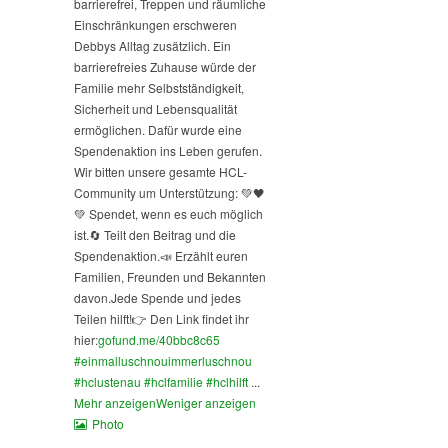
barrierefrei, Treppen und räumliche
Einschränkungen erschweren
Debbys Alltag zusätzlich. Ein
barrierefreies Zuhause würde der
Familie mehr Selbstständigkeit,
Sicherheit und Lebensqualität
ermöglichen. Dafür wurde eine
Spendenaktion ins Leben gerufen.
Wir bitten unsere gesamte HCL-
Community um Unterstützung: 💚🖤
💚 Spendet, wenn es euch möglich
ist.
🔄 Teilt den Beitrag und die
Spendenaktion.
📣 Erzählt euren
Familien, Freunden und Bekannten
davon.
Jede Spende und jedes
Teilen hilft!
👉 Den Link findet ihr
hier:
gofund.me/40bbc8c65
#einmalluschnouimmerluschnou
#hclustenau
#hclfamilie
#hclhilft
...
Mehr anzeigen
Weniger anzeigen
Photo