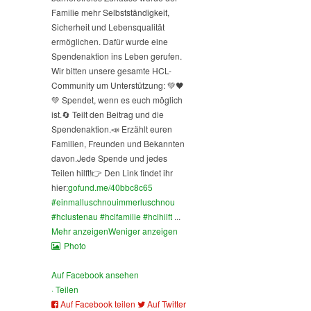
Familie mehr Selbstständigkeit,
Sicherheit und Lebensqualität
ermöglichen. Dafür wurde eine
Spendenaktion ins Leben gerufen.
Wir bitten unsere gesamte HCL-
Community um Unterstützung: 💚🖤
💚 Spendet, wenn es euch möglich
ist.
🔄 Teilt den Beitrag und die
Spendenaktion.
📣 Erzählt euren
Familien, Freunden und Bekannten
davon.
Jede Spende und jedes
Teilen hilft!
👉 Den Link findet ihr
hier:
gofund.me/40bbc8c65
#einmalluschnouimmerluschnou
#hclustenau
#hclfamilie
#hclhilft
...
Mehr anzeigen
Weniger anzeigen
Photo
Auf Facebook ansehen
·
Teilen
Auf Facebook teilen
Auf Twitter