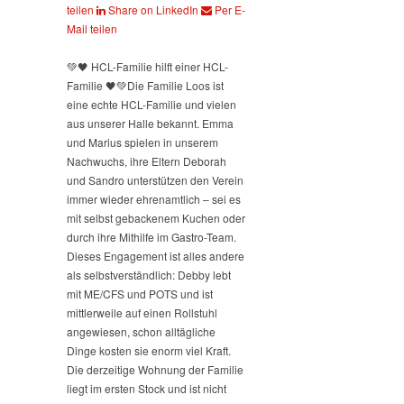
teilen
Share on LinkedIn
Per E-
Mail teilen
💚🖤 HCL-Familie hilft einer HCL-
Familie 🖤💚
Die Familie Loos ist
eine echte HCL-Familie und vielen
aus unserer Halle bekannt. Emma
und Marius spielen in unserem
Nachwuchs, ihre Eltern Deborah
und Sandro unterstützen den Verein
immer wieder ehrenamtlich – sei es
mit selbst gebackenem Kuchen oder
durch ihre Mithilfe im Gastro-Team.
Dieses Engagement ist alles andere
als selbstverständlich: Debby lebt
mit ME/CFS und POTS und ist
mittlerweile auf einen Rollstuhl
angewiesen, schon alltägliche
Dinge kosten sie enorm viel Kraft.
Die derzeitige Wohnung der Familie
liegt im ersten Stock und ist nicht