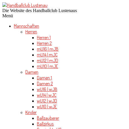
Die Website des Handballclub Lustenaus
Menü
Mannschaften
Herren
Herren 1
Herren 2
mU16 | mJB
mU14 | mJC
mU12 | mJD
mU10 | mJE
Damen
Damen 1
Damen 2
wU16 | wJB
wU14 | wJC
wU12 | wJD
wU10 | wJE
Kinder
Ballzauberer
Ballzirkus