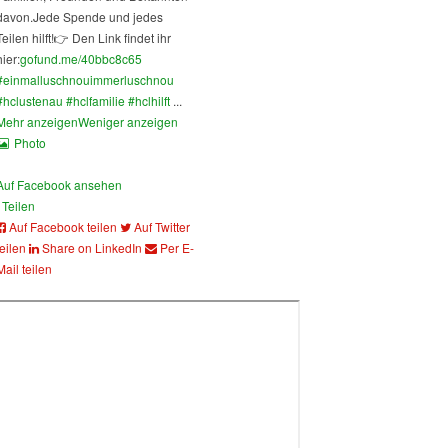
davon.
Jede Spende und jedes
Teilen hilft!
👉 Den Link findet ihr
hier:
gofund.me/40bbc8c65
#einmalluschnouimmerluschnou
#hclustenau
#hclfamilie
#hclhilft
...
Mehr anzeigen
Weniger anzeigen
Photo
Auf Facebook ansehen
Teilen
Auf Facebook teilen
Auf Twitter
teilen
Share on LinkedIn
Per E-
Mail teilen