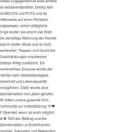
Dieses Engagement ist alles andere
als selbstverständlich: Debby lebt
mit ME/CFS und POTS und ist
mittlerweile auf einen Rollstuhl
angewiesen, schon alltägliche
Dinge kosten sie enorm viel Kraft.
Die derzeitige Wohnung der Familie
liegt im ersten Stock und ist nicht
barrierefrei, Treppen und räumliche
Einschränkungen erschweren
Debbys Alltag zusätzlich. Ein
barrierefreies Zuhause würde der
Familie mehr Selbstständigkeit,
Sicherheit und Lebensqualität
ermöglichen. Dafür wurde eine
Spendenaktion ins Leben gerufen.
Wir bitten unsere gesamte HCL-
Community um Unterstützung: 💚🖤
💚 Spendet, wenn es euch möglich
st.
🔄 Teilt den Beitrag und die
Spendenaktion.
📣 Erzählt euren
Familien, Freunden und Bekannten