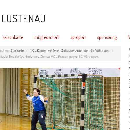
saisonkarte
mitgliedschaft
spielplan
sponsoring
f
uchen:
Startseite
/
HCL Damen verlieren Zuhause gegen den SV Vöhringen
/
llspiel Bezirksliga Bodensee-Donau HCL Frauen gegen SC Vöhringen.