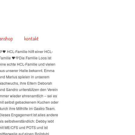
anshop
kontakt
💚🖤 HCL-Familie hilft einer HCL-
Familie 🖤💚
Die Familie Loos ist
eine echte HCL-Familie und vielen
aus unserer Halle bekannt. Emma
und Marius spielen in unserem
Nachwuchs, ihre Eltern Deborah
und Sandro unterstützen den Verein
immer wieder ehrenamtlich – sei es
mit selbst gebackenem Kuchen oder
durch ihre Mithilfe im Gastro-Team.
Dieses Engagement ist alles andere
als selbstverständlich: Debby lebt
mit ME/CFS und POTS und ist
mittlerweile auf einen Rollstuhl