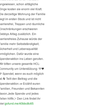
angewiesen, schon alltägliche
Dinge kosten sie enorm viel Kraft.
Die derzeitige Wohnung der Familie
liegt im ersten Stock und ist nicht
barrierefrei, Treppen und räumliche
Einschränkungen erschweren
Debbys Alltag zusätzlich. Ein
barrierefreies Zuhause würde der
Familie mehr Selbstständigkeit,
Sicherheit und Lebensqualität
ermöglichen. Dafür wurde eine
Spendenaktion ins Leben gerufen.
Wir bitten unsere gesamte HCL-
Community um Unterstützung: 💚🖤
💚 Spendet, wenn es euch möglich
st.
🔄 Teilt den Beitrag und die
Spendenaktion.
📣 Erzählt euren
Familien, Freunden und Bekannten
davon.
Jede Spende und jedes
Teilen hilft!
👉 Den Link findet ihr
hier:
gofund.me/40bbc8c65