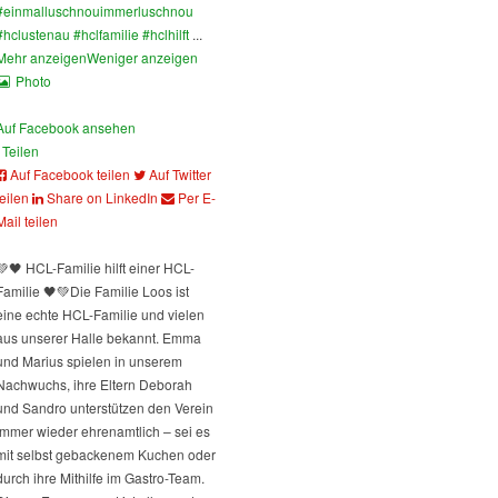
#einmalluschnouimmerluschnou
#hclustenau
#hclfamilie
#hclhilft
...
Mehr anzeigen
Weniger anzeigen
Photo
Auf Facebook ansehen
Teilen
Auf Facebook teilen
Auf Twitter
teilen
Share on LinkedIn
Per E-
Mail teilen
💚🖤 HCL-Familie hilft einer HCL-
Familie 🖤💚
Die Familie Loos ist
eine echte HCL-Familie und vielen
aus unserer Halle bekannt. Emma
und Marius spielen in unserem
Nachwuchs, ihre Eltern Deborah
und Sandro unterstützen den Verein
immer wieder ehrenamtlich – sei es
mit selbst gebackenem Kuchen oder
durch ihre Mithilfe im Gastro-Team.