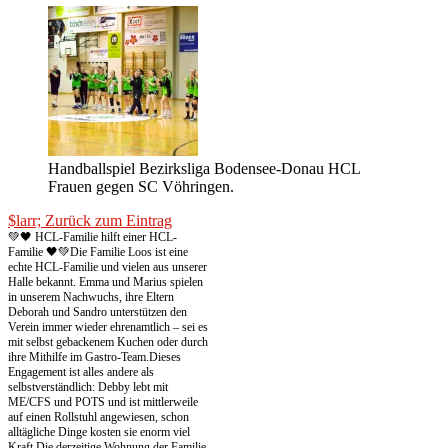
Handballspiel Bezirksliga Bodensee-Donau HCL
Frauen gegen SC Vöhringen.
$larr; Zurück zum Eintrag
💚🖤 HCL-Familie hilft einer HCL-
Familie 🖤💚
Die Familie Loos ist eine
echte HCL-Familie und vielen aus unserer
Halle bekannt. Emma und Marius spielen
in unserem Nachwuchs, ihre Eltern
Deborah und Sandro unterstützen den
Verein immer wieder ehrenamtlich – sei es
mit selbst gebackenem Kuchen oder durch
ihre Mithilfe im Gastro-Team.
Dieses
Engagement ist alles andere als
selbstverständlich: Debby lebt mit
ME/CFS und POTS und ist mittlerweile
auf einen Rollstuhl angewiesen, schon
alltägliche Dinge kosten sie enorm viel
Kraft.
Die derzeitige Wohnung der Familie