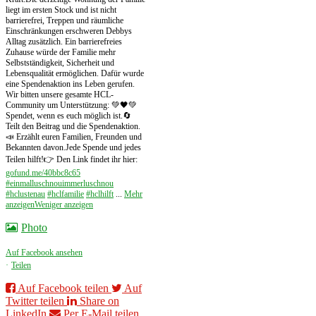
liegt im ersten Stock und ist nicht
barrierefrei, Treppen und räumliche
Einschränkungen erschweren Debbys
Alltag zusätzlich. Ein barrierefreies
Zuhause würde der Familie mehr
Selbstständigkeit, Sicherheit und
Lebensqualität ermöglichen. Dafür wurde
eine Spendenaktion ins Leben gerufen.
Wir bitten unsere gesamte HCL-
Community um Unterstützung: 💚🖤
💚
Spendet, wenn es euch möglich ist.
🔄
Teilt den Beitrag und die Spendenaktion.
📣 Erzählt euren Familien, Freunden und
Bekannten davon.
Jede Spende und jedes
Teilen hilft!
👉 Den Link findet ihr hier:
gofund.me/40bbc8c65
#einmalluschnouimmerluschnou
#hclustenau
#hclfamilie
#hclhilft
...
Mehr
anzeigen
Weniger anzeigen
Photo
Auf Facebook ansehen
·
Teilen
Auf Facebook teilen
Auf
Twitter teilen
Share on
LinkedIn
Per E-Mail teilen