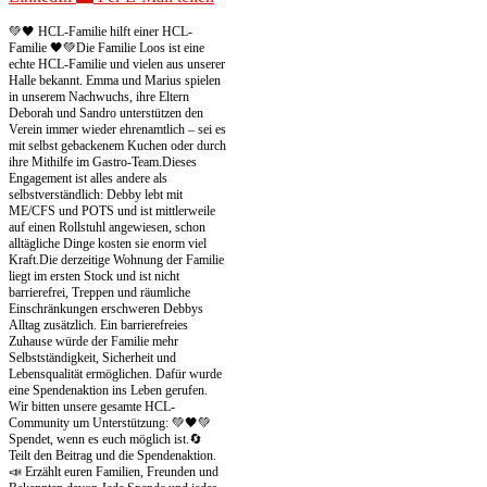
💚🖤 HCL-Familie hilft einer HCL-
Familie 🖤💚
Die Familie Loos ist eine
echte HCL-Familie und vielen aus unserer
Halle bekannt. Emma und Marius spielen
in unserem Nachwuchs, ihre Eltern
Deborah und Sandro unterstützen den
Verein immer wieder ehrenamtlich – sei es
mit selbst gebackenem Kuchen oder durch
ihre Mithilfe im Gastro-Team.
Dieses
Engagement ist alles andere als
selbstverständlich: Debby lebt mit
ME/CFS und POTS und ist mittlerweile
auf einen Rollstuhl angewiesen, schon
alltägliche Dinge kosten sie enorm viel
Kraft.
Die derzeitige Wohnung der Familie
liegt im ersten Stock und ist nicht
barrierefrei, Treppen und räumliche
Einschränkungen erschweren Debbys
Alltag zusätzlich. Ein barrierefreies
Zuhause würde der Familie mehr
Selbstständigkeit, Sicherheit und
Lebensqualität ermöglichen. Dafür wurde
eine Spendenaktion ins Leben gerufen.
Wir bitten unsere gesamte HCL-
Community um Unterstützung: 💚🖤
💚
Spendet, wenn es euch möglich ist.
🔄
Teilt den Beitrag und die Spendenaktion.
📣 Erzählt euren Familien, Freunden und