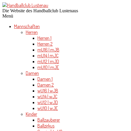
Die Website des Handballclub Lustenaus
Menü
Mannschaften
Herren
Herren 1
Herren 2
mU16 | mJB
mU14 | mJC
mU12 | mJD
mU10 | mJE
Damen
Damen 1
Damen 2
wU16 | wJB
wU14 | wJC
wU12 | wJD
wU10 | wJE
Kinder
Ballzauberer
Ballzirkus