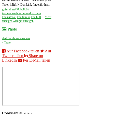
Bekannten davon.
Jede Spende und jedes
Teilen hilft!
👉 Den Link findet ihr hier:
gofund.me/40bbc8c65
#einmalluschnouimmerluschnou
#hclustenau
#hclfamilie
#hclhilft
...
Mehr
anzeigen
Weniger anzeigen
Photo
Auf Facebook ansehen
·
Teilen
Auf Facebook teilen
Auf
Twitter teilen
Share on
LinkedIn
Per E-Mail teilen
Copyright © 2026