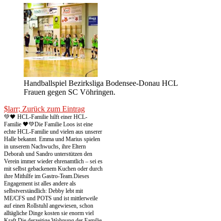
Handballspiel Bezirksliga Bodensee-Donau HCL
Frauen gegen SC Vöhringen.
$larr; Zurück zum Eintrag
💚🖤 HCL-Familie hilft einer HCL-
Familie 🖤💚
Die Familie Loos ist eine
echte HCL-Familie und vielen aus unserer
Halle bekannt. Emma und Marius spielen
in unserem Nachwuchs, ihre Eltern
Deborah und Sandro unterstützen den
Verein immer wieder ehrenamtlich – sei es
mit selbst gebackenem Kuchen oder durch
ihre Mithilfe im Gastro-Team.
Dieses
Engagement ist alles andere als
selbstverständlich: Debby lebt mit
ME/CFS und POTS und ist mittlerweile
auf einen Rollstuhl angewiesen, schon
alltägliche Dinge kosten sie enorm viel
Kraft.
Die derzeitige Wohnung der Familie