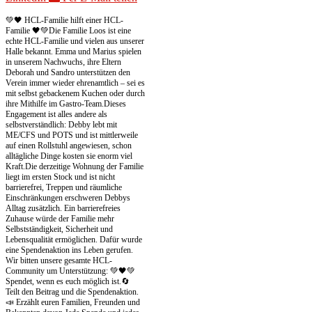
💚🖤 HCL-Familie hilft einer HCL-
Familie 🖤💚
Die Familie Loos ist eine
echte HCL-Familie und vielen aus unserer
Halle bekannt. Emma und Marius spielen
in unserem Nachwuchs, ihre Eltern
Deborah und Sandro unterstützen den
Verein immer wieder ehrenamtlich – sei es
mit selbst gebackenem Kuchen oder durch
ihre Mithilfe im Gastro-Team.
Dieses
Engagement ist alles andere als
selbstverständlich: Debby lebt mit
ME/CFS und POTS und ist mittlerweile
auf einen Rollstuhl angewiesen, schon
alltägliche Dinge kosten sie enorm viel
Kraft.
Die derzeitige Wohnung der Familie
liegt im ersten Stock und ist nicht
barrierefrei, Treppen und räumliche
Einschränkungen erschweren Debbys
Alltag zusätzlich. Ein barrierefreies
Zuhause würde der Familie mehr
Selbstständigkeit, Sicherheit und
Lebensqualität ermöglichen. Dafür wurde
eine Spendenaktion ins Leben gerufen.
Wir bitten unsere gesamte HCL-
Community um Unterstützung: 💚🖤
💚
Spendet, wenn es euch möglich ist.
🔄
Teilt den Beitrag und die Spendenaktion.
📣 Erzählt euren Familien, Freunden und