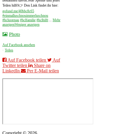
Bekannten davon.
Jede Spende und jedes
Teilen hilft!
👉 Den Link findet ihr hier:
gofund.me/40bbc8c65
#einmalluschnouimmerluschnou
#hclustenau
#hclfamilie
#hclhilft
...
Mehr
anzeigen
Weniger anzeigen
Photo
Auf Facebook ansehen
·
Teilen
Auf Facebook teilen
Auf
Twitter teilen
Share on
LinkedIn
Per E-Mail teilen
Copyright © 2026