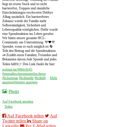
liegt im ersten Stock und ist nicht
barrierefrei, Treppen und räumliche
Einschränkungen erschweren Debbys
Alltag zusätzlich. Ein barrierefreies
Zuhause würde der Familie mehr
Selbstständigkeit, Sicherheit und
Lebensqualität ermöglichen. Dafür wurde
eine Spendenaktion ins Leben gerufen.
Wir bitten unsere gesamte HCL-
Community um Unterstützung: 💚🖤
💚
Spendet, wenn es euch möglich ist.
🔄
Teilt den Beitrag und die Spendenaktion.
📣 Erzählt euren Familien, Freunden und
Bekannten davon.
Jede Spende und jedes
Teilen hilft!
👉 Den Link findet ihr hier:
gofund.me/40bbc8c65
#einmalluschnouimmerluschnou
#hclustenau
#hclfamilie
#hclhilft
...
Mehr
anzeigen
Weniger anzeigen
Photo
Auf Facebook ansehen
·
Teilen
Auf Facebook teilen
Auf
Twitter teilen
Share on
LinkedIn
Per E-Mail teilen