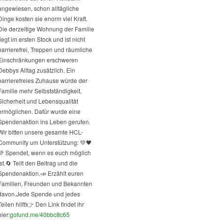
angewiesen, schon alltägliche
Dinge kosten sie enorm viel Kraft.
Die derzeitige Wohnung der Familie
liegt im ersten Stock und ist nicht
barrierefrei, Treppen und räumliche
Einschränkungen erschweren
Debbys Alltag zusätzlich. Ein
barrierefreies Zuhause würde der
Familie mehr Selbstständigkeit,
Sicherheit und Lebensqualität
ermöglichen. Dafür wurde eine
Spendenaktion ins Leben gerufen.
Wir bitten unsere gesamte HCL-
Community um Unterstützung: 💚🖤
💚 Spendet, wenn es euch möglich
st.
🔄 Teilt den Beitrag und die
Spendenaktion.
📣 Erzählt euren
Familien, Freunden und Bekannten
davon.
Jede Spende und jedes
Teilen hilft!
👉 Den Link findet ihr
hier:
gofund.me/40bbc8c65