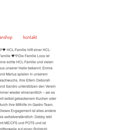
anshop
kontakt
💚🖤 HCL-Familie hilft einer HCL-
Familie 🖤💚
Die Familie Loos ist
eine echte HCL-Familie und vielen
aus unserer Halle bekannt. Emma
und Marius spielen in unserem
Nachwuchs, ihre Eltern Deborah
und Sandro unterstützen den Verein
immer wieder ehrenamtlich – sei es
mit selbst gebackenem Kuchen oder
durch ihre Mithilfe im Gastro-Team.
Dieses Engagement ist alles andere
als selbstverständlich: Debby lebt
mit ME/CFS und POTS und ist
mittlerweile auf einen Rollstuhl