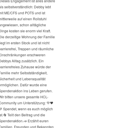
Dieses Engagement ist alles andere
als selbstverständlich: Debby lebt
mit ME/CFS und POTS und ist
mittlerweile auf einen Rollstuhl
angewiesen, schon alltägliche
Dinge kosten sie enorm viel Kraft.
Die derzeitige Wohnung der Familie
liegt im ersten Stock und ist nicht
barrierefrei, Treppen und räumliche
Einschränkungen erschweren
Debbys Alltag zusätzlich. Ein
barrierefreies Zuhause würde der
Familie mehr Selbstständigkeit,
Sicherheit und Lebensqualität
ermöglichen. Dafür wurde eine
Spendenaktion ins Leben gerufen.
Wir bitten unsere gesamte HCL-
Community um Unterstützung: 💚🖤
💚 Spendet, wenn es euch möglich
st.
🔄 Teilt den Beitrag und die
Spendenaktion.
📣 Erzählt euren
Familien, Freunden und Bekannten