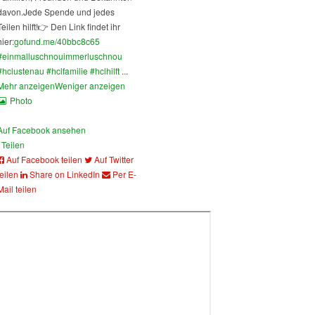
davon.
Jede Spende und jedes
Teilen hilft!
👉 Den Link findet ihr
hier:
gofund.me/40bbc8c65
#einmalluschnouimmerluschnou
#hclustenau
#hclfamilie
#hclhilft
...
Mehr anzeigen
Weniger anzeigen
Photo
Auf Facebook ansehen
Teilen
Auf Facebook teilen
Auf Twitter
teilen
Share on LinkedIn
Per E-
Mail teilen