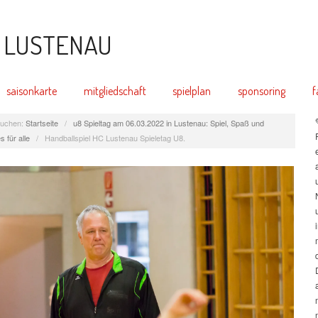
saisonkarte
mitgliedschaft
spielplan
sponsoring
f
uchen:
Startseite
/
u8 Spieltag am 06.03.2022 in Lustenau: Spiel, Spaß und
 für alle
/
Handballspiel HC Lustenau Spieletag U8.