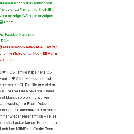
#einmalluschnouimmerluschnou
#hclustenau
#hclfamilie
#hclhilft
...
Mehr anzeigen
Weniger anzeigen
Photo
Auf Facebook ansehen
Teilen
Auf Facebook teilen
Auf Twitter
teilen
Share on LinkedIn
Per E-
Mail teilen
💚🖤 HCL-Familie hilft einer HCL-
Familie 🖤💚
Die Familie Loos ist
eine echte HCL-Familie und vielen
aus unserer Halle bekannt. Emma
und Marius spielen in unserem
Nachwuchs, ihre Eltern Deborah
und Sandro unterstützen den Verein
immer wieder ehrenamtlich – sei es
mit selbst gebackenem Kuchen oder
durch ihre Mithilfe im Gastro-Team.