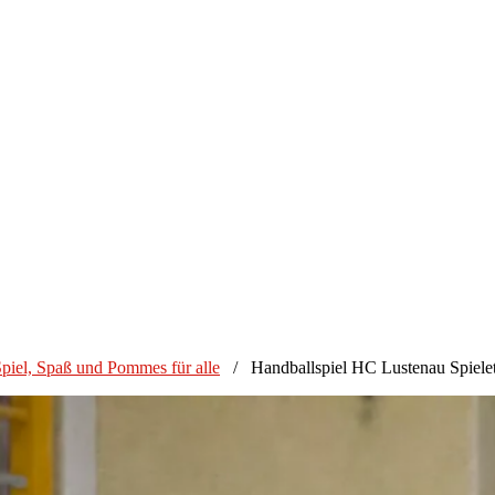
Spiel, Spaß und Pommes für alle
/
Handballspiel HC Lustenau Spiele