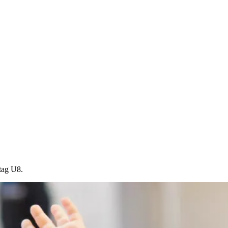
tag U8.