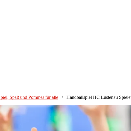
Spiel, Spaß und Pommes für alle
/
Handballspiel HC Lustenau Spiele