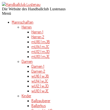
Die Website des Handballclub Lustenaus
Menü
Mannschaften
Herren
Herren 1
Herren 2
mU16 | mJB
mU14 | mJC
mU12 | mJD
mU10 | mJE
Damen
Damen 1
Damen 2
wU16 | wJB
wU14 | wJC
wU12 | wJD
wU10 | wJE
Kinder
Ballzauberer
Ballzirkus