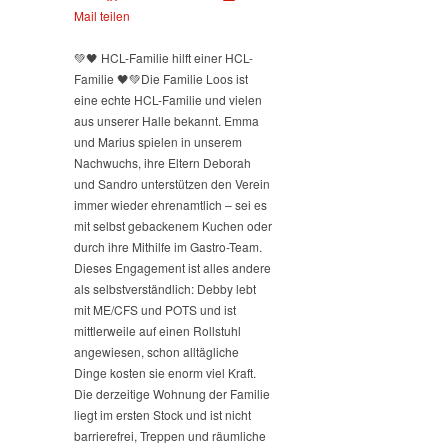
Mail teilen
💚🖤 HCL-Familie hilft einer HCL-
Familie 🖤💚
Die Familie Loos ist
eine echte HCL-Familie und vielen
aus unserer Halle bekannt. Emma
und Marius spielen in unserem
Nachwuchs, ihre Eltern Deborah
und Sandro unterstützen den Verein
immer wieder ehrenamtlich – sei es
mit selbst gebackenem Kuchen oder
durch ihre Mithilfe im Gastro-Team.
Dieses Engagement ist alles andere
als selbstverständlich: Debby lebt
mit ME/CFS und POTS und ist
mittlerweile auf einen Rollstuhl
angewiesen, schon alltägliche
Dinge kosten sie enorm viel Kraft.
Die derzeitige Wohnung der Familie
liegt im ersten Stock und ist nicht
barrierefrei, Treppen und räumliche