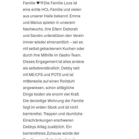
Familie 🖤💚
Die Familie Loos ist
eine echte HCL-Familie und vielen
aus unserer Halle bekannt. Emma
und Marius spielen in unserem
Nachwuchs, ihre Eltern Deborah
und Sandro unterstützen den Verein
immer wieder ehrenamtlich – sei es
mit selbst gebackenem Kuchen oder
durch ihre Mithilfe im Gastro-Team.
Dieses Engagement ist alles andere
als selbstverständlich: Debby lebt
mit ME/CFS und POTS und ist
mittlerweile auf einen Rollstuhl
angewiesen, schon alltägliche
Dinge kosten sie enorm viel Kraft.
Die derzeitige Wohnung der Familie
liegt im ersten Stock und ist nicht
barrierefrei, Treppen und räumliche
Einschränkungen erschweren
Debbys Alltag zusätzlich. Ein
barrierefreies Zuhause würde der