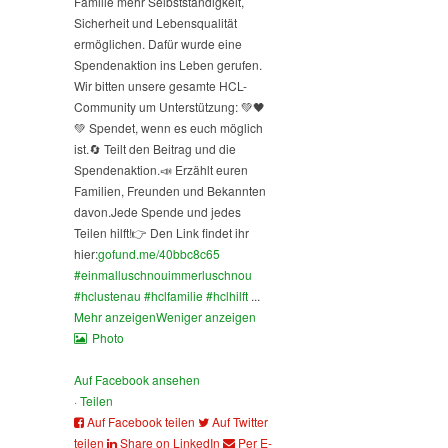
Familie mehr Selbstständigkeit,
Sicherheit und Lebensqualität
ermöglichen. Dafür wurde eine
Spendenaktion ins Leben gerufen.
Wir bitten unsere gesamte HCL-
Community um Unterstützung: 💚🖤
💚 Spendet, wenn es euch möglich
ist.
🔄 Teilt den Beitrag und die
Spendenaktion.
📣 Erzählt euren
Familien, Freunden und Bekannten
davon.
Jede Spende und jedes
Teilen hilft!
👉 Den Link findet ihr
hier:
gofund.me/40bbc8c65
#einmalluschnouimmerluschnou
#hclustenau
#hclfamilie
#hclhilft
...
Mehr anzeigen
Weniger anzeigen
Photo
Auf Facebook ansehen
·
Teilen
Auf Facebook teilen
Auf Twitter
teilen
Share on LinkedIn
Per E-