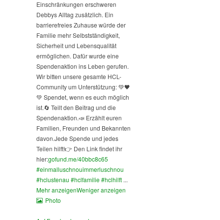
Einschränkungen erschweren
Debbys Alltag zusätzlich. Ein
barrierefreies Zuhause würde der
Familie mehr Selbstständigkeit,
Sicherheit und Lebensqualität
ermöglichen. Dafür wurde eine
Spendenaktion ins Leben gerufen.
Wir bitten unsere gesamte HCL-
Community um Unterstützung: 💚🖤
💚 Spendet, wenn es euch möglich
ist.
🔄 Teilt den Beitrag und die
Spendenaktion.
📣 Erzählt euren
Familien, Freunden und Bekannten
davon.
Jede Spende und jedes
Teilen hilft!
👉 Den Link findet ihr
hier:
gofund.me/40bbc8c65
#einmalluschnouimmerluschnou
#hclustenau
#hclfamilie
#hclhilft
...
Mehr anzeigen
Weniger anzeigen
Photo