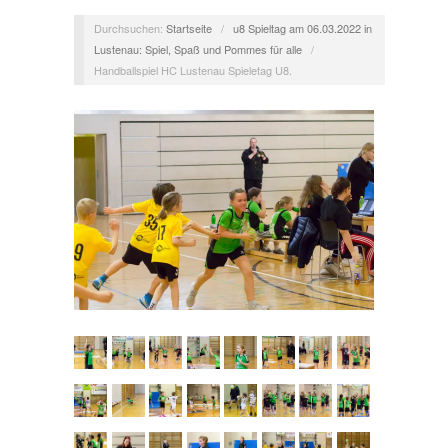
Durchsuchen:
Startseite
/
u8 Spieltag am 06.03.2022 in
Lustenau: Spiel, Spaß und Pommes für alle
/
Handballspiel HC Lustenau Spieletag U8.