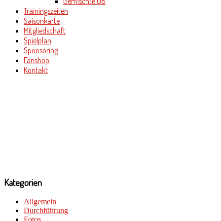
Gemischte U8
Trainingszeiten
Saisonkarte
Mitgliedschaft
Spielplan
Sponsoring
Fanshop
Kontakt
Kategorien
Allgemein
Durchführung
Fotos