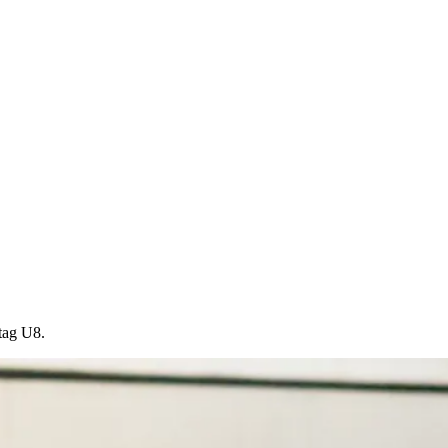
tag U8.