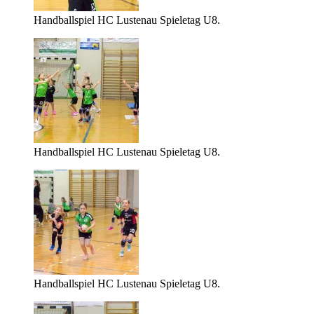
Handballspiel HC Lustenau Spieletag U8.
Handballspiel HC Lustenau Spieletag U8.
Handballspiel HC Lustenau Spieletag U8.