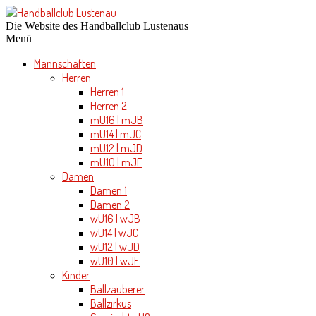
Die Website des Handballclub Lustenaus
Menü
Mannschaften
Herren
Herren 1
Herren 2
mU16 | mJB
mU14 | mJC
mU12 | mJD
mU10 | mJE
Damen
Damen 1
Damen 2
wU16 | wJB
wU14 | wJC
wU12 | wJD
wU10 | wJE
Kinder
Ballzauberer
Ballzirkus