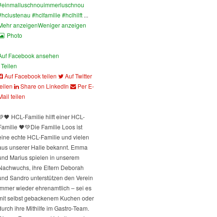
#einmalluschnouimmerluschnou
#hclustenau
#hclfamilie
#hclhilft
...
Mehr anzeigen
Weniger anzeigen
Photo
Auf Facebook ansehen
Teilen
Auf Facebook teilen
Auf Twitter
teilen
Share on LinkedIn
Per E-
Mail teilen
💚🖤 HCL-Familie hilft einer HCL-
Familie 🖤💚
Die Familie Loos ist
eine echte HCL-Familie und vielen
aus unserer Halle bekannt. Emma
und Marius spielen in unserem
Nachwuchs, ihre Eltern Deborah
und Sandro unterstützen den Verein
immer wieder ehrenamtlich – sei es
mit selbst gebackenem Kuchen oder
durch ihre Mithilfe im Gastro-Team.