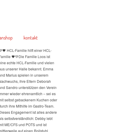
anshop
kontakt
💚🖤 HCL-Familie hilft einer HCL-
Familie 🖤💚
Die Familie Loos ist
eine echte HCL-Familie und vielen
aus unserer Halle bekannt. Emma
und Marius spielen in unserem
Nachwuchs, ihre Eltern Deborah
und Sandro unterstützen den Verein
immer wieder ehrenamtlich – sei es
mit selbst gebackenem Kuchen oder
durch ihre Mithilfe im Gastro-Team.
Dieses Engagement ist alles andere
als selbstverständlich: Debby lebt
mit ME/CFS und POTS und ist
mittlerweile auf einen Rollstuhl