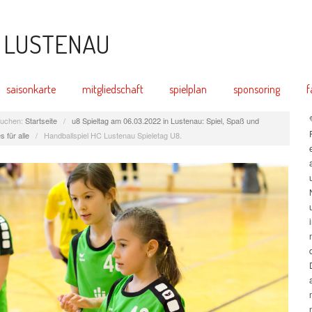
saisonkarte
mitgliedschaft
spielplan
sponsoring
f
uchen:
Startseite
/
u8 Spieltag am 06.03.2022 in Lustenau: Spiel, Spaß und
 für alle
/
Handballspiel HC Lustenau Spieletag U8.