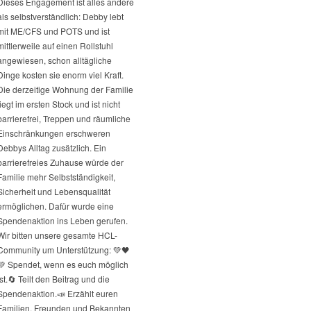
Dieses Engagement ist alles andere
als selbstverständlich: Debby lebt
mit ME/CFS und POTS und ist
mittlerweile auf einen Rollstuhl
angewiesen, schon alltägliche
Dinge kosten sie enorm viel Kraft.
Die derzeitige Wohnung der Familie
liegt im ersten Stock und ist nicht
barrierefrei, Treppen und räumliche
Einschränkungen erschweren
Debbys Alltag zusätzlich. Ein
barrierefreies Zuhause würde der
Familie mehr Selbstständigkeit,
Sicherheit und Lebensqualität
ermöglichen. Dafür wurde eine
Spendenaktion ins Leben gerufen.
Wir bitten unsere gesamte HCL-
Community um Unterstützung: 💚🖤
💚 Spendet, wenn es euch möglich
st.
🔄 Teilt den Beitrag und die
Spendenaktion.
📣 Erzählt euren
Familien, Freunden und Bekannten