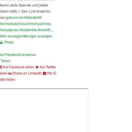
davon.
Jede Spende und jedes
Teilen hilft!
👉 Den Link findet ihr
hier:
gofund.me/40bbc8c65
#einmalluschnouimmerluschnou
#hclustenau
#hclfamilie
#hclhilft
...
Mehr anzeigen
Weniger anzeigen
Photo
Auf Facebook ansehen
Teilen
Auf Facebook teilen
Auf Twitter
teilen
Share on LinkedIn
Per E-
Mail teilen