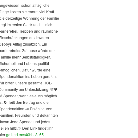
angewiesen, schon alltägliche
Dinge kosten sie enorm viel Kraft.
Die derzeitige Wohnung der Familie
liegt im ersten Stock und ist nicht
barrierefrei, Treppen und räumliche
Einschränkungen erschweren
Debbys Alltag zusätzlich. Ein
barrierefreies Zuhause würde der
Familie mehr Selbstständigkeit,
Sicherheit und Lebensqualität
ermöglichen. Dafür wurde eine
Spendenaktion ins Leben gerufen.
Wir bitten unsere gesamte HCL-
Community um Unterstützung: 💚🖤
💚 Spendet, wenn es euch möglich
st.
🔄 Teilt den Beitrag und die
Spendenaktion.
📣 Erzählt euren
Familien, Freunden und Bekannten
davon.
Jede Spende und jedes
Teilen hilft!
👉 Den Link findet ihr
hier:
gofund.me/40bbc8c65