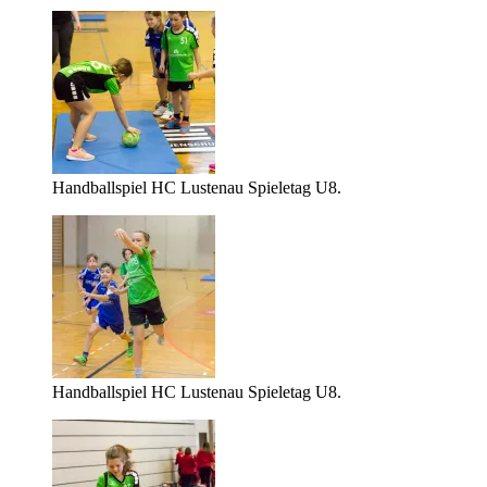
Handballspiel HC Lustenau Spieletag U8.
Handballspiel HC Lustenau Spieletag U8.