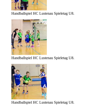
Handballspiel HC Lustenau Spieletag U8.
Handballspiel HC Lustenau Spieletag U8.
Handballspiel HC Lustenau Spieletag U8.