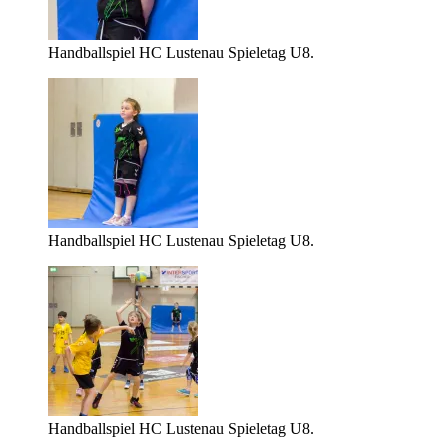
Handballspiel HC Lustenau Spieletag U8.
Handballspiel HC Lustenau Spieletag U8.
Handballspiel HC Lustenau Spieletag U8.