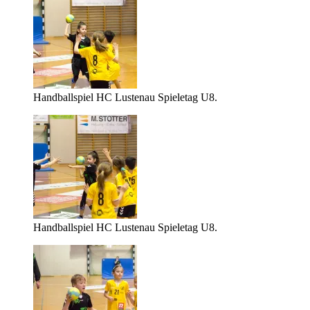
Handballspiel HC Lustenau Spieletag U8.
Handballspiel HC Lustenau Spieletag U8.