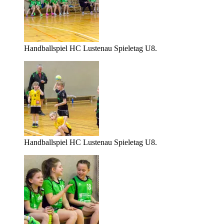
Handballspiel HC Lustenau Spieletag U8.
Handballspiel HC Lustenau Spieletag U8.