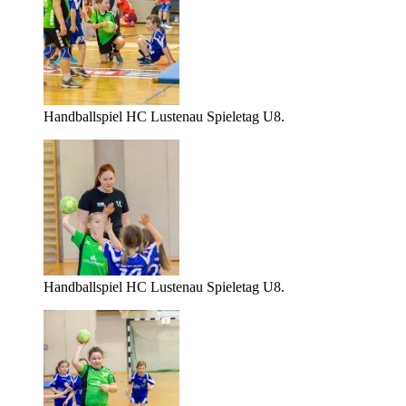
Handballspiel HC Lustenau Spieletag U8.
Handballspiel HC Lustenau Spieletag U8.