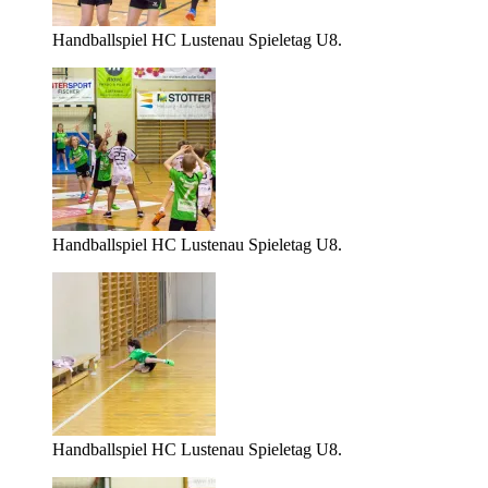
Handballspiel HC Lustenau Spieletag U8.
Handballspiel HC Lustenau Spieletag U8.
Handballspiel HC Lustenau Spieletag U8.