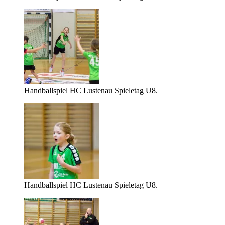
Handballspiel HC Lustenau Spieletag U8.
Handballspiel HC Lustenau Spieletag U8.