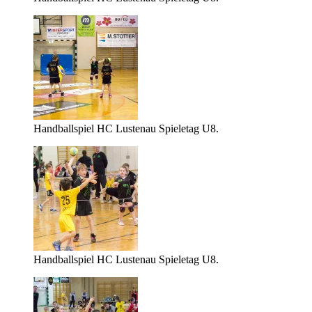
Handballspiel HC Lustenau Spieletag U8.
Handballspiel HC Lustenau Spieletag U8.