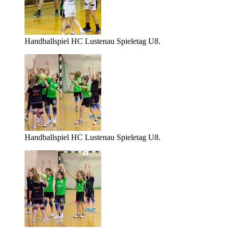
Handballspiel HC Lustenau Spieletag U8.
Handballspiel HC Lustenau Spieletag U8.