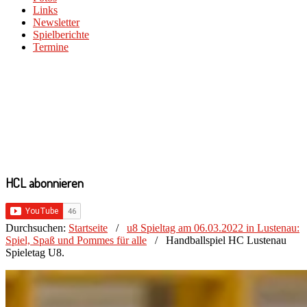
Links
Newsletter
Spielberichte
Termine
HCL abonnieren
Durchsuchen:
Startseite
/
u8 Spieltag am 06.03.2022 in Lustenau:
Spiel, Spaß und Pommes für alle
/
Handballspiel HC Lustenau
Spieletag U8.