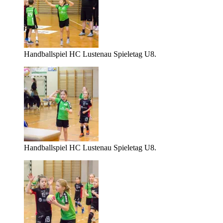
Handballspiel HC Lustenau Spieletag U8.
Handballspiel HC Lustenau Spieletag U8.