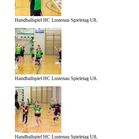
Handballspiel HC Lustenau Spieletag U8.
Handballspiel HC Lustenau Spieletag U8.
Handballspiel HC Lustenau Spieletag U8.