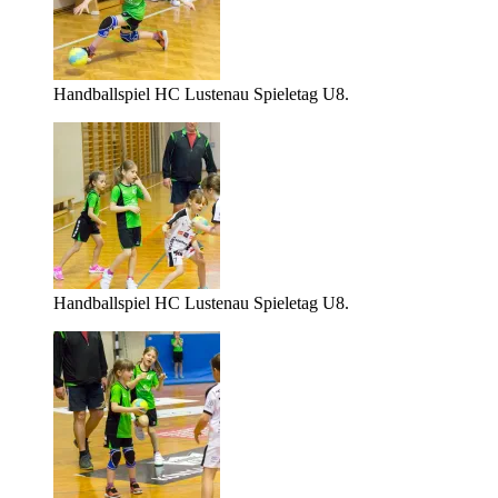
Handballspiel HC Lustenau Spieletag U8.
Handballspiel HC Lustenau Spieletag U8.