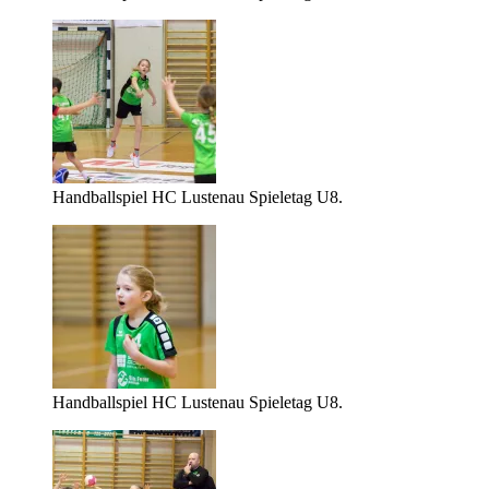
Handballspiel HC Lustenau Spieletag U8.
Handballspiel HC Lustenau Spieletag U8.