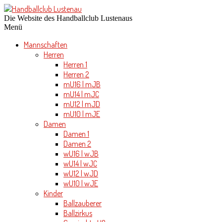
Die Website des Handballclub Lustenaus
Menü
Mannschaften
Herren
Herren 1
Herren 2
mU16 | mJB
mU14 | mJC
mU12 | mJD
mU10 | mJE
Damen
Damen 1
Damen 2
wU16 | wJB
wU14 | wJC
wU12 | wJD
wU10 | wJE
Kinder
Ballzauberer
Ballzirkus