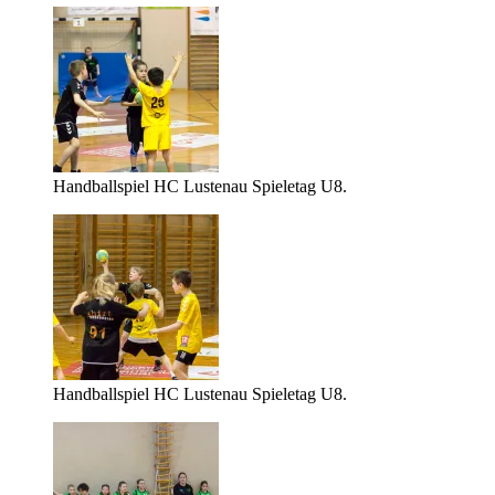
Handballspiel HC Lustenau Spieletag U8.
Handballspiel HC Lustenau Spieletag U8.