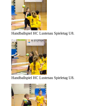
Handballspiel HC Lustenau Spieletag U8.
Handballspiel HC Lustenau Spieletag U8.