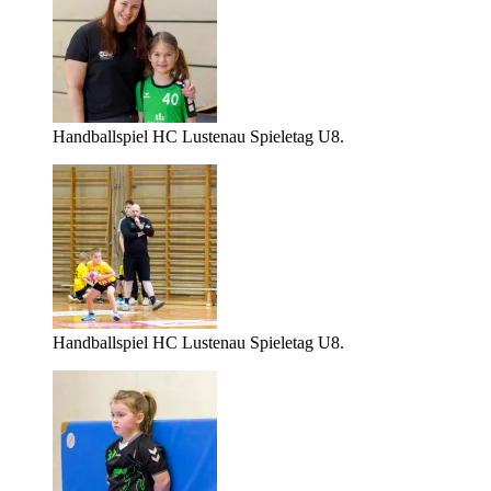
Handballspiel HC Lustenau Spieletag U8.
Handballspiel HC Lustenau Spieletag U8.