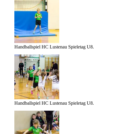
Handballspiel HC Lustenau Spieletag U8.
Handballspiel HC Lustenau Spieletag U8.