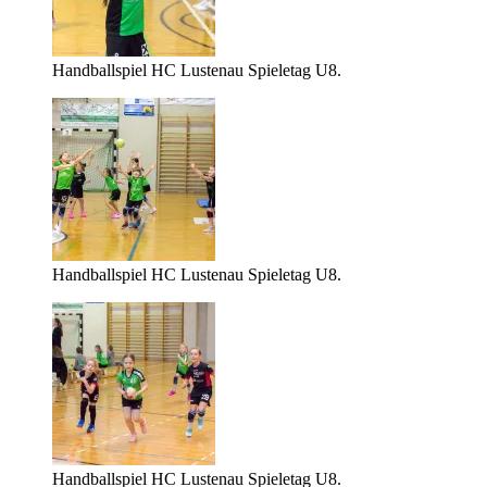
Handballspiel HC Lustenau Spieletag U8.
Handballspiel HC Lustenau Spieletag U8.
Handballspiel HC Lustenau Spieletag U8.