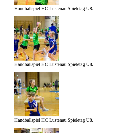
Handballspiel HC Lustenau Spieletag U8.
Handballspiel HC Lustenau Spieletag U8.
Handballspiel HC Lustenau Spieletag U8.