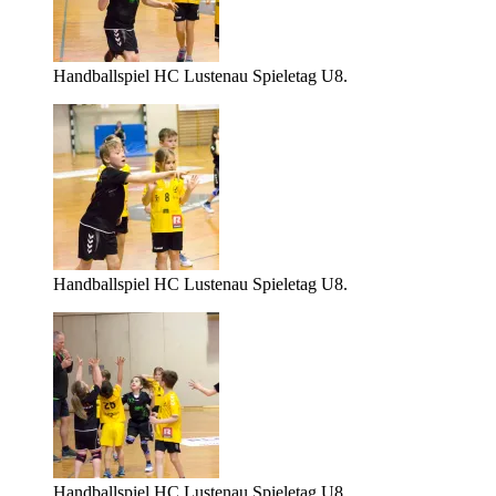
Handballspiel HC Lustenau Spieletag U8.
Handballspiel HC Lustenau Spieletag U8.
Handballspiel HC Lustenau Spieletag U8.