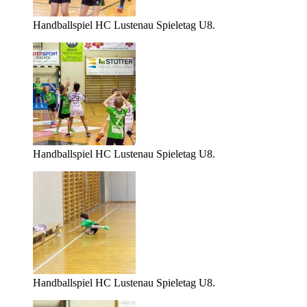
Handballspiel HC Lustenau Spieletag U8.
Handballspiel HC Lustenau Spieletag U8.
Handballspiel HC Lustenau Spieletag U8.