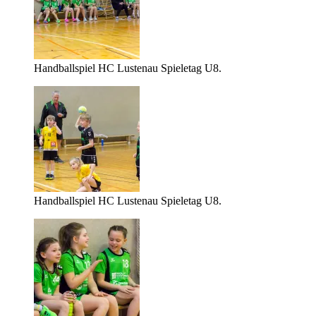
Handballspiel HC Lustenau Spieletag U8.
Handballspiel HC Lustenau Spieletag U8.