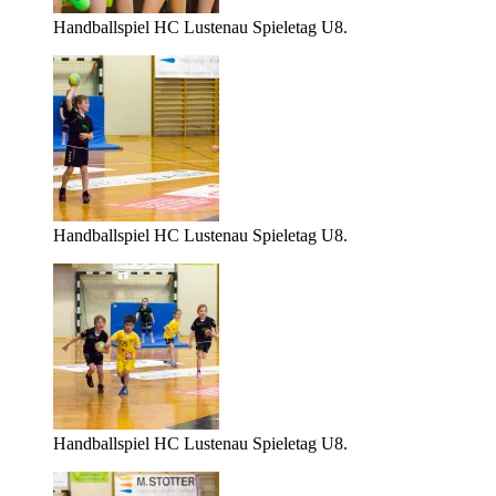
Handballspiel HC Lustenau Spieletag U8.
Handballspiel HC Lustenau Spieletag U8.
Handballspiel HC Lustenau Spieletag U8.