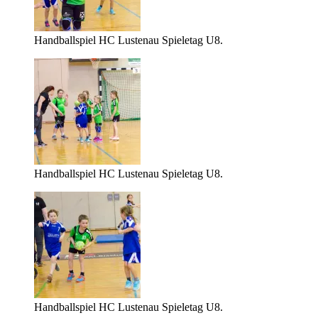
Handballspiel HC Lustenau Spieletag U8.
Handballspiel HC Lustenau Spieletag U8.
Handballspiel HC Lustenau Spieletag U8.