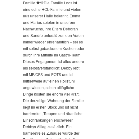
Familie 🖤💚
Die Familie Loos ist
eine echte HCL-Familie und vielen
aus unserer Halle bekannt. Emma
und Marius spielen in unserem
Nachwuchs, ihre Eltern Deborah
und Sandro unterstützen den Verein
immer wieder ehrenamtlich – sei es
mit selbst gebackenem Kuchen oder
durch ihre Mithilfe im Gastro-Team.
Dieses Engagement ist alles andere
als selbstverständlich: Debby lebt
mit ME/CFS und POTS und ist
mittlerweile auf einen Rollstuhl
angewiesen, schon alltägliche
Dinge kosten sie enorm viel Kraft.
Die derzeitige Wohnung der Familie
liegt im ersten Stock und ist nicht
barrierefrei, Treppen und räumliche
Einschränkungen erschweren
Debbys Alltag zusätzlich. Ein
barrierefreies Zuhause würde der