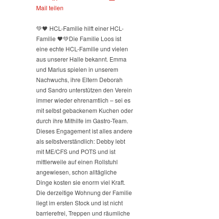
Mail teilen
💚🖤 HCL-Familie hilft einer HCL-
Familie 🖤💚
Die Familie Loos ist
eine echte HCL-Familie und vielen
aus unserer Halle bekannt. Emma
und Marius spielen in unserem
Nachwuchs, ihre Eltern Deborah
und Sandro unterstützen den Verein
immer wieder ehrenamtlich – sei es
mit selbst gebackenem Kuchen oder
durch ihre Mithilfe im Gastro-Team.
Dieses Engagement ist alles andere
als selbstverständlich: Debby lebt
mit ME/CFS und POTS und ist
mittlerweile auf einen Rollstuhl
angewiesen, schon alltägliche
Dinge kosten sie enorm viel Kraft.
Die derzeitige Wohnung der Familie
liegt im ersten Stock und ist nicht
barrierefrei, Treppen und räumliche