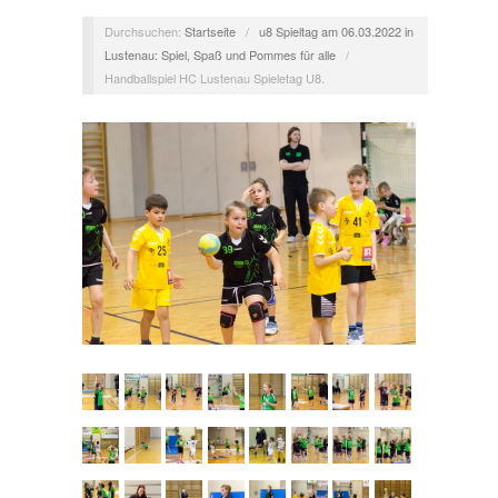
Durchsuchen:
Startseite
/
u8 Spieltag am 06.03.2022 in
Lustenau: Spiel, Spaß und Pommes für alle
/
Handballspiel HC Lustenau Spieletag U8.