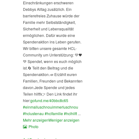
Einschränkungen erschweren
Debbys Alltag zusätzlich. Ein
barrierefreies Zuhause würde der
Familie mehr Selbstständigkeit,
Sicherheit und Lebensqualität
ermöglichen. Dafür wurde eine
Spendenaktion ins Leben gerufen.
Wir bitten unsere gesamte HCL-
Community um Unterstützung: 💚🖤
💚 Spendet, wenn es euch möglich
ist.
🔄 Teilt den Beitrag und die
Spendenaktion.
📣 Erzählt euren
Familien, Freunden und Bekannten
davon.
Jede Spende und jedes
Teilen hilft!
👉 Den Link findet ihr
hier:
gofund.me/40bbc8c65
#einmalluschnouimmerluschnou
#hclustenau
#hclfamilie
#hclhilft
...
Mehr anzeigen
Weniger anzeigen
Photo