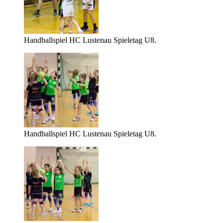
Handballspiel HC Lustenau Spieletag U8.
Handballspiel HC Lustenau Spieletag U8.