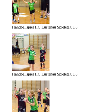
Handballspiel HC Lustenau Spieletag U8.
Handballspiel HC Lustenau Spieletag U8.