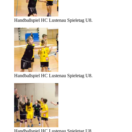
Handballspiel HC Lustenau Spieletag U8.
Handballspiel HC Lustenau Spieletag U8.
Handballspiel HC Lustenau Spieletag U8.