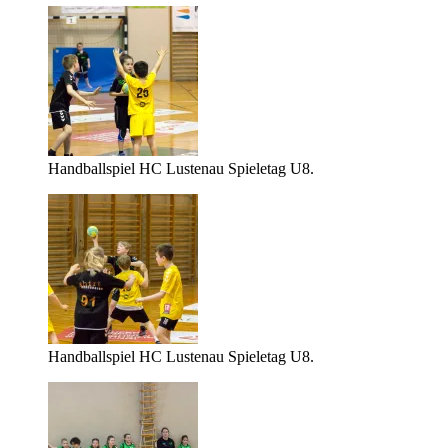
Handballspiel HC Lustenau Spieletag U8.
Handballspiel HC Lustenau Spieletag U8.