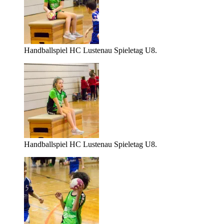
Handballspiel HC Lustenau Spieletag U8.
Handballspiel HC Lustenau Spieletag U8.