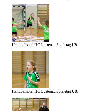
Handballspiel HC Lustenau Spieletag U8.
Handballspiel HC Lustenau Spieletag U8.