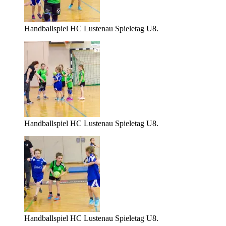
Handballspiel HC Lustenau Spieletag U8.
Handballspiel HC Lustenau Spieletag U8.
Handballspiel HC Lustenau Spieletag U8.