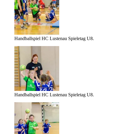
Handballspiel HC Lustenau Spieletag U8.
Handballspiel HC Lustenau Spieletag U8.