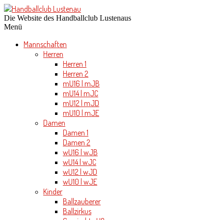
Die Website des Handballclub Lustenaus
Menü
Mannschaften
Herren
Herren 1
Herren 2
mU16 | mJB
mU14 | mJC
mU12 | mJD
mU10 | mJE
Damen
Damen 1
Damen 2
wU16 | wJB
wU14 | wJC
wU12 | wJD
wU10 | wJE
Kinder
Ballzauberer
Ballzirkus