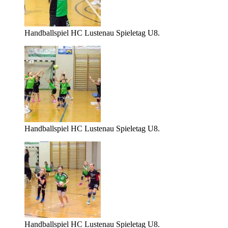
Handballspiel HC Lustenau Spieletag U8.
Handballspiel HC Lustenau Spieletag U8.
Handballspiel HC Lustenau Spieletag U8.