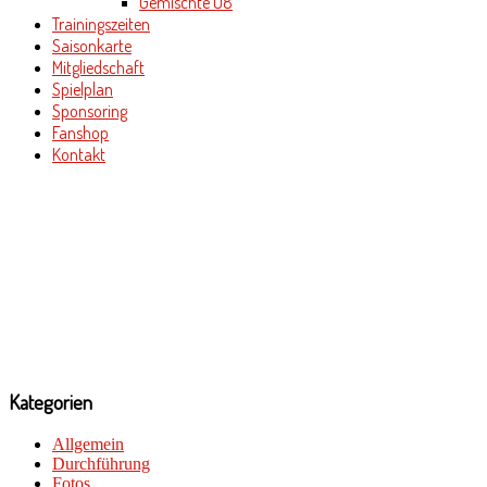
Gemischte U8
Trainingszeiten
Saisonkarte
Mitgliedschaft
Spielplan
Sponsoring
Fanshop
Kontakt
Kategorien
Allgemein
Durchführung
Fotos