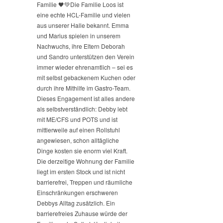
Familie 🖤💚
Die Familie Loos ist
eine echte HCL-Familie und vielen
aus unserer Halle bekannt. Emma
und Marius spielen in unserem
Nachwuchs, ihre Eltern Deborah
und Sandro unterstützen den Verein
immer wieder ehrenamtlich – sei es
mit selbst gebackenem Kuchen oder
durch ihre Mithilfe im Gastro-Team.
Dieses Engagement ist alles andere
als selbstverständlich: Debby lebt
mit ME/CFS und POTS und ist
mittlerweile auf einen Rollstuhl
angewiesen, schon alltägliche
Dinge kosten sie enorm viel Kraft.
Die derzeitige Wohnung der Familie
liegt im ersten Stock und ist nicht
barrierefrei, Treppen und räumliche
Einschränkungen erschweren
Debbys Alltag zusätzlich. Ein
barrierefreies Zuhause würde der