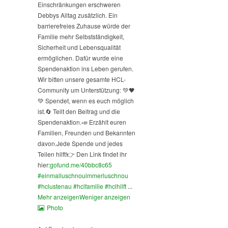
Einschränkungen erschweren
Debbys Alltag zusätzlich. Ein
barrierefreies Zuhause würde der
Familie mehr Selbstständigkeit,
Sicherheit und Lebensqualität
ermöglichen. Dafür wurde eine
Spendenaktion ins Leben gerufen.
Wir bitten unsere gesamte HCL-
Community um Unterstützung: 💚🖤
💚 Spendet, wenn es euch möglich
ist.
🔄 Teilt den Beitrag und die
Spendenaktion.
📣 Erzählt euren
Familien, Freunden und Bekannten
davon.
Jede Spende und jedes
Teilen hilft!
👉 Den Link findet ihr
hier:
gofund.me/40bbc8c65
#einmalluschnouimmerluschnou
#hclustenau
#hclfamilie
#hclhilft
...
Mehr anzeigen
Weniger anzeigen
Photo