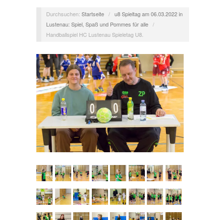
Durchsuchen:
Startseite
/
u8 Spieltag am 06.03.2022 in
Lustenau: Spiel, Spaß und Pommes für alle
/
Handballspiel HC Lustenau Spieletag U8.