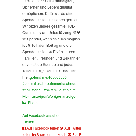
Familie mehr Selbstständigkeit,
Sicherheit und Lebensqualität
ermöglichen. Dafür wurde eine
Spendenaktion ins Leben gerufen.
Wir bitten unsere gesamte HCL-
Community um Unterstützung: 💚🖤
💚 Spendet, wenn es euch möglich
ist.
🔄 Teilt den Beitrag und die
Spendenaktion.
📣 Erzählt euren
Familien, Freunden und Bekannten
davon.
Jede Spende und jedes
Teilen hilft!
👉 Den Link findet ihr
hier:
gofund.me/40bbc8c65
#einmalluschnouimmerluschnou
#hclustenau
#hclfamilie
#hclhilft
...
Mehr anzeigen
Weniger anzeigen
Photo
Auf Facebook ansehen
·
Teilen
Auf Facebook teilen
Auf Twitter
teilen
Share on LinkedIn
Per E-