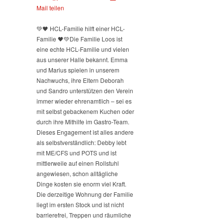
Mail teilen
💚🖤 HCL-Familie hilft einer HCL-
Familie 🖤💚
Die Familie Loos ist
eine echte HCL-Familie und vielen
aus unserer Halle bekannt. Emma
und Marius spielen in unserem
Nachwuchs, ihre Eltern Deborah
und Sandro unterstützen den Verein
immer wieder ehrenamtlich – sei es
mit selbst gebackenem Kuchen oder
durch ihre Mithilfe im Gastro-Team.
Dieses Engagement ist alles andere
als selbstverständlich: Debby lebt
mit ME/CFS und POTS und ist
mittlerweile auf einen Rollstuhl
angewiesen, schon alltägliche
Dinge kosten sie enorm viel Kraft.
Die derzeitige Wohnung der Familie
liegt im ersten Stock und ist nicht
barrierefrei, Treppen und räumliche