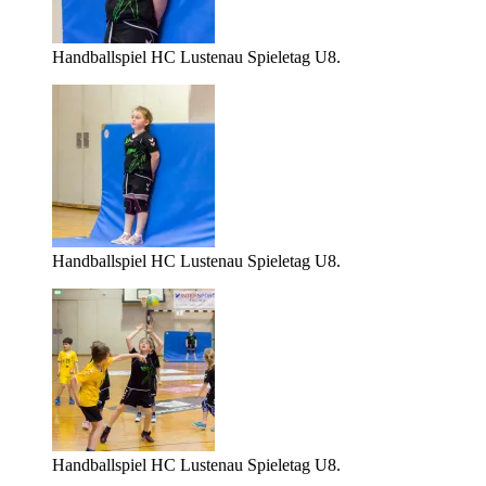
Handballspiel HC Lustenau Spieletag U8.
Handballspiel HC Lustenau Spieletag U8.
Handballspiel HC Lustenau Spieletag U8.