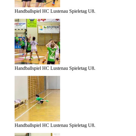
Handballspiel HC Lustenau Spieletag U8.
Handballspiel HC Lustenau Spieletag U8.
Handballspiel HC Lustenau Spieletag U8.