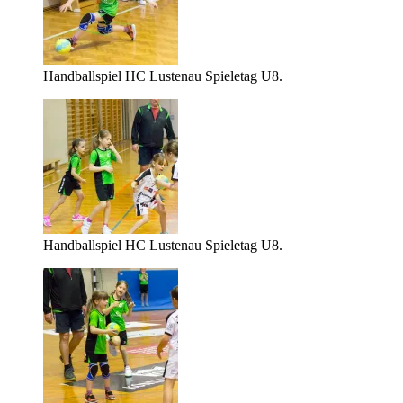
Handballspiel HC Lustenau Spieletag U8.
Handballspiel HC Lustenau Spieletag U8.