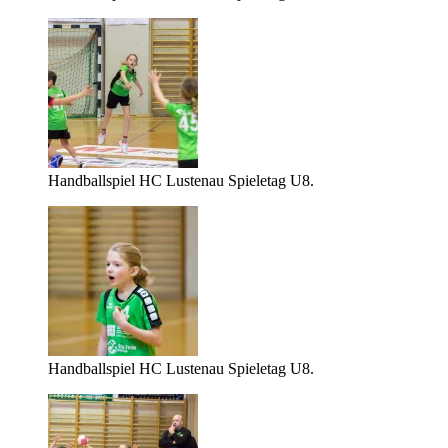
Handballspiel HC Lustenau Spieletag U8.
Handballspiel HC Lustenau Spieletag U8.