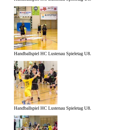
Handballspiel HC Lustenau Spieletag U8.
Handballspiel HC Lustenau Spieletag U8.