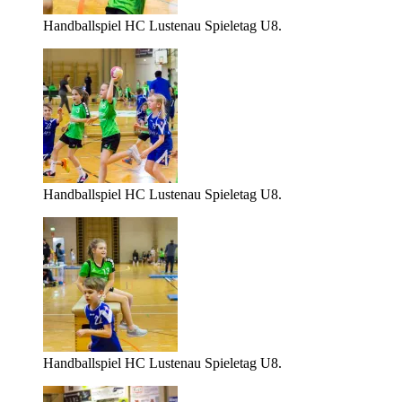
Handballspiel HC Lustenau Spieletag U8.
Handballspiel HC Lustenau Spieletag U8.
Handballspiel HC Lustenau Spieletag U8.