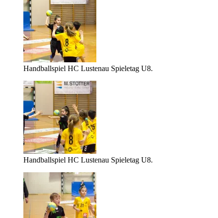
Handballspiel HC Lustenau Spieletag U8.
Handballspiel HC Lustenau Spieletag U8.