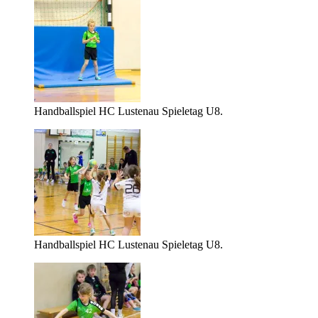
Handballspiel HC Lustenau Spieletag U8.
Handballspiel HC Lustenau Spieletag U8.