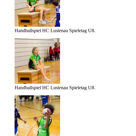
Handballspiel HC Lustenau Spieletag U8.
Handballspiel HC Lustenau Spieletag U8.