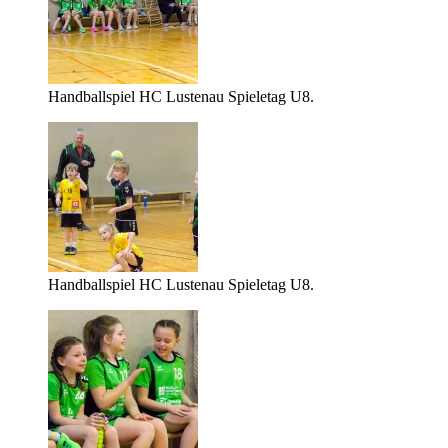
Handballspiel HC Lustenau Spieletag U8.
Handballspiel HC Lustenau Spieletag U8.