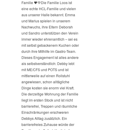
Familie 🖤💚
Die Familie Loos ist
eine echte HCL-Familie und vielen
aus unserer Halle bekannt. Emma
und Marius spielen in unserem
Nachwuchs, ihre Eltern Deborah
und Sandro unterstützen den Verein
immer wieder ehrenamtlich – sei es
mit selbst gebackenem Kuchen oder
durch ihre Mithilfe im Gastro-Team.
Dieses Engagement ist alles andere
als selbstverständlich: Debby lebt
mit ME/CFS und POTS und ist
mittlerweile auf einen Rollstuhl
angewiesen, schon alltägliche
Dinge kosten sie enorm viel Kraft.
Die derzeitige Wohnung der Familie
liegt im ersten Stock und ist nicht
barrierefrei, Treppen und räumliche
Einschränkungen erschweren
Debbys Alltag zusätzlich. Ein
barrierefreies Zuhause würde der