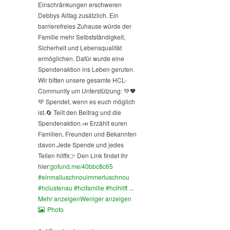
Einschränkungen erschweren
Debbys Alltag zusätzlich. Ein
barrierefreies Zuhause würde der
Familie mehr Selbstständigkeit,
Sicherheit und Lebensqualität
ermöglichen. Dafür wurde eine
Spendenaktion ins Leben gerufen.
Wir bitten unsere gesamte HCL-
Community um Unterstützung: 💚🖤
💚 Spendet, wenn es euch möglich
ist.
🔄 Teilt den Beitrag und die
Spendenaktion.
📣 Erzählt euren
Familien, Freunden und Bekannten
davon.
Jede Spende und jedes
Teilen hilft!
👉 Den Link findet ihr
hier:
gofund.me/40bbc8c65
#einmalluschnouimmerluschnou
#hclustenau
#hclfamilie
#hclhilft
...
Mehr anzeigen
Weniger anzeigen
Photo