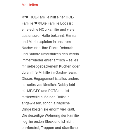
Mail teilen
💚🖤 HCL-Familie hilft einer HCL-
Familie 🖤💚
Die Familie Loos ist
eine echte HCL-Familie und vielen
aus unserer Halle bekannt. Emma
und Marius spielen in unserem
Nachwuchs, ihre Eltern Deborah
und Sandro unterstützen den Verein
immer wieder ehrenamtlich – sei es
mit selbst gebackenem Kuchen oder
durch ihre Mithilfe im Gastro-Team.
Dieses Engagement ist alles andere
als selbstverständlich: Debby lebt
mit ME/CFS und POTS und ist
mittlerweile auf einen Rollstuhl
angewiesen, schon alltägliche
Dinge kosten sie enorm viel Kraft.
Die derzeitige Wohnung der Familie
liegt im ersten Stock und ist nicht
barrierefrei, Treppen und räumliche