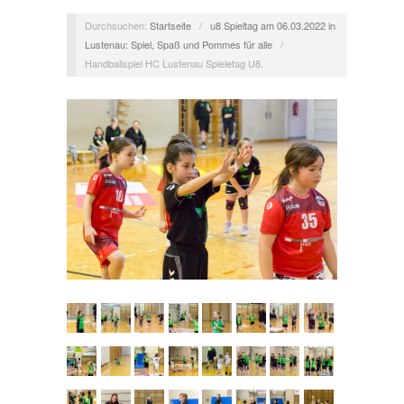
Durchsuchen:
Startseite
/
u8 Spieltag am 06.03.2022 in
Lustenau: Spiel, Spaß und Pommes für alle
/
Handballspiel HC Lustenau Spieletag U8.