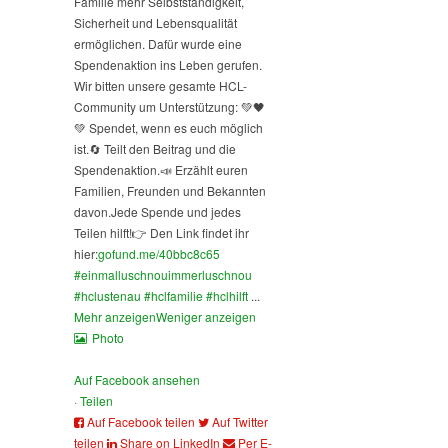
Familie mehr Selbstständigkeit,
Sicherheit und Lebensqualität
ermöglichen. Dafür wurde eine
Spendenaktion ins Leben gerufen.
Wir bitten unsere gesamte HCL-
Community um Unterstützung: 💚🖤
💚 Spendet, wenn es euch möglich
ist.
🔄 Teilt den Beitrag und die
Spendenaktion.
📣 Erzählt euren
Familien, Freunden und Bekannten
davon.
Jede Spende und jedes
Teilen hilft!
👉 Den Link findet ihr
hier:
gofund.me/40bbc8c65
#einmalluschnouimmerluschnou
#hclustenau
#hclfamilie
#hclhilft
...
Mehr anzeigen
Weniger anzeigen
Photo
Auf Facebook ansehen
·
Teilen
Auf Facebook teilen
Auf Twitter
teilen
Share on LinkedIn
Per E-