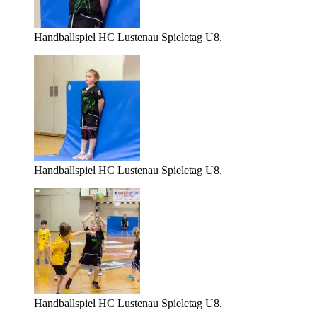
Handballspiel HC Lustenau Spieletag U8.
Handballspiel HC Lustenau Spieletag U8.
Handballspiel HC Lustenau Spieletag U8.