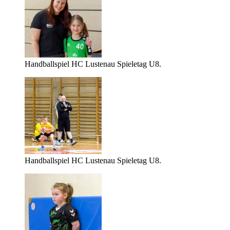
Handballspiel HC Lustenau Spieletag U8.
Handballspiel HC Lustenau Spieletag U8.