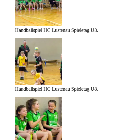
Handballspiel HC Lustenau Spieletag U8.
Handballspiel HC Lustenau Spieletag U8.