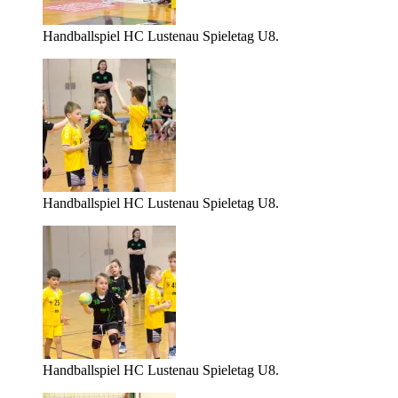
Handballspiel HC Lustenau Spieletag U8.
Handballspiel HC Lustenau Spieletag U8.
Handballspiel HC Lustenau Spieletag U8.