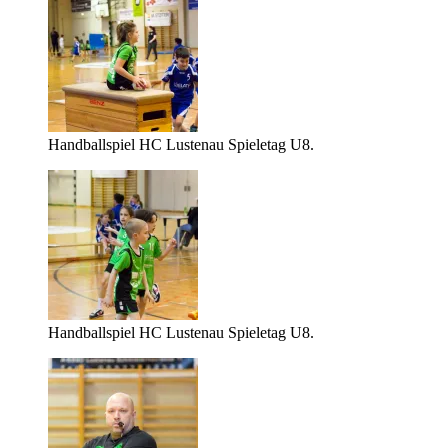
Handballspiel HC Lustenau Spieletag U8.
Handballspiel HC Lustenau Spieletag U8.