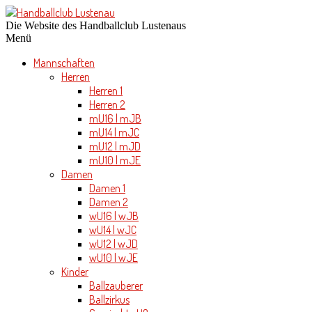
Die Website des Handballclub Lustenaus
Menü
Mannschaften
Herren
Herren 1
Herren 2
mU16 | mJB
mU14 | mJC
mU12 | mJD
mU10 | mJE
Damen
Damen 1
Damen 2
wU16 | wJB
wU14 | wJC
wU12 | wJD
wU10 | wJE
Kinder
Ballzauberer
Ballzirkus