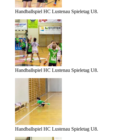
Handballspiel HC Lustenau Spieletag U8.
Handballspiel HC Lustenau Spieletag U8.
Handballspiel HC Lustenau Spieletag U8.