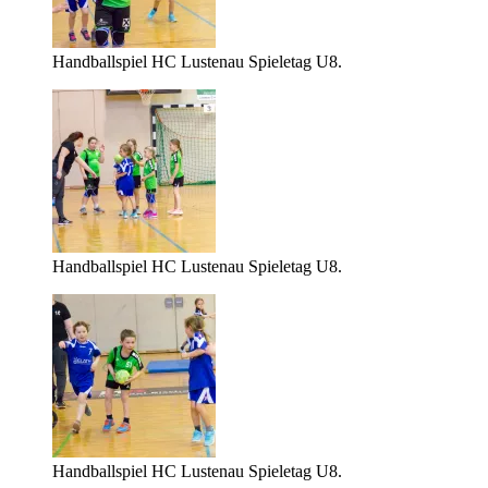
Handballspiel HC Lustenau Spieletag U8.
Handballspiel HC Lustenau Spieletag U8.
Handballspiel HC Lustenau Spieletag U8.