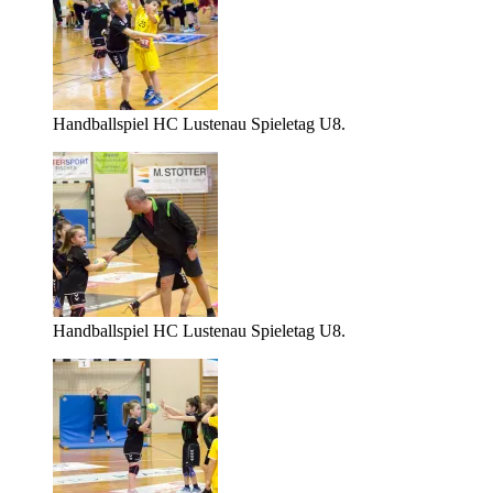
Handballspiel HC Lustenau Spieletag U8.
Handballspiel HC Lustenau Spieletag U8.