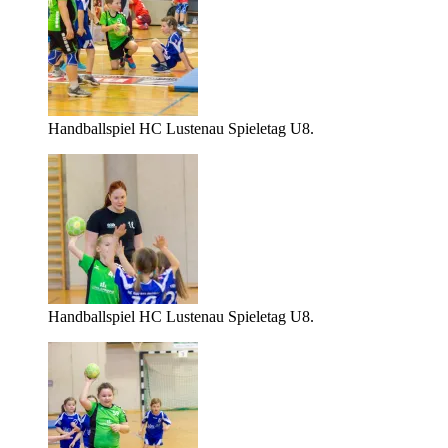
Handballspiel HC Lustenau Spieletag U8.
Handballspiel HC Lustenau Spieletag U8.