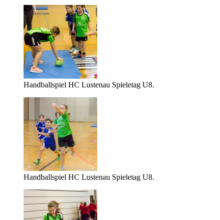
Handballspiel HC Lustenau Spieletag U8.
Handballspiel HC Lustenau Spieletag U8.