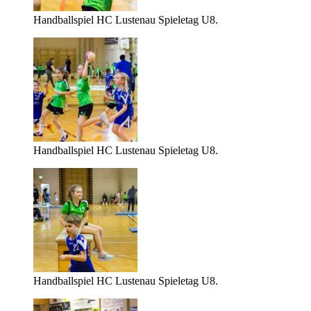
Handballspiel HC Lustenau Spieletag U8.
Handballspiel HC Lustenau Spieletag U8.
Handballspiel HC Lustenau Spieletag U8.