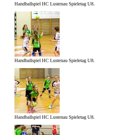
Handballspiel HC Lustenau Spieletag U8.
Handballspiel HC Lustenau Spieletag U8.
Handballspiel HC Lustenau Spieletag U8.