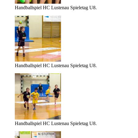
Handballspiel HC Lustenau Spieletag U8.
Handballspiel HC Lustenau Spieletag U8.
Handballspiel HC Lustenau Spieletag U8.