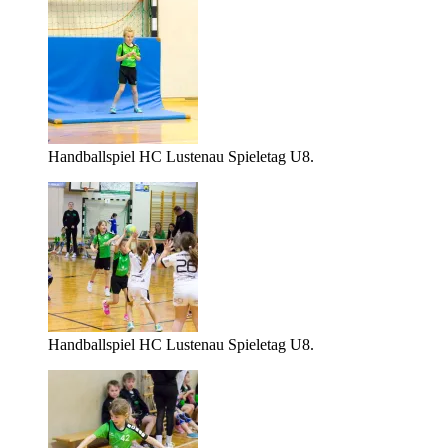
Handballspiel HC Lustenau Spieletag U8.
Handballspiel HC Lustenau Spieletag U8.