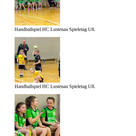
Handballspiel HC Lustenau Spieletag U8.
Handballspiel HC Lustenau Spieletag U8.