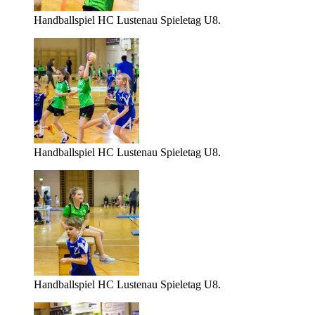
Handballspiel HC Lustenau Spieletag U8.
Handballspiel HC Lustenau Spieletag U8.
Handballspiel HC Lustenau Spieletag U8.