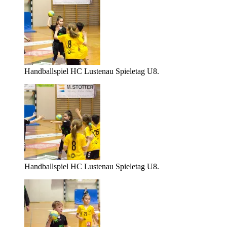
Handballspiel HC Lustenau Spieletag U8.
Handballspiel HC Lustenau Spieletag U8.