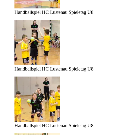
Handballspiel HC Lustenau Spieletag U8.
Handballspiel HC Lustenau Spieletag U8.
Handballspiel HC Lustenau Spieletag U8.