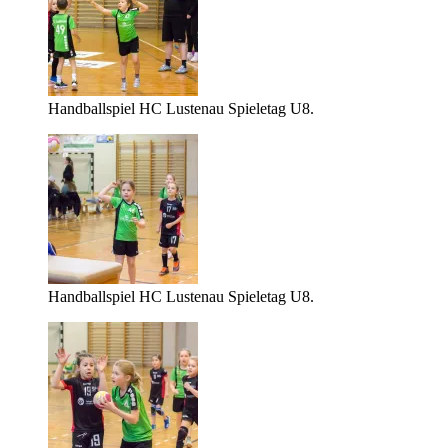
Handballspiel HC Lustenau Spieletag U8.
Handballspiel HC Lustenau Spieletag U8.