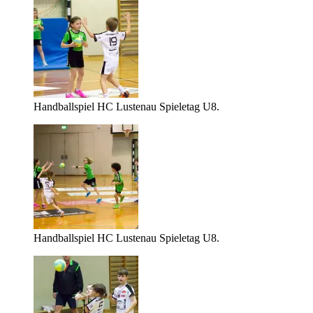
Handballspiel HC Lustenau Spieletag U8.
Handballspiel HC Lustenau Spieletag U8.