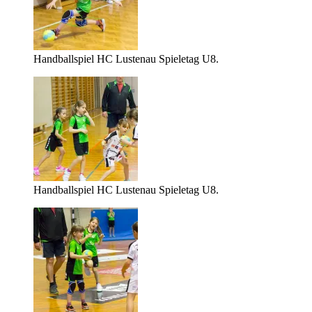
Handballspiel HC Lustenau Spieletag U8.
Handballspiel HC Lustenau Spieletag U8.