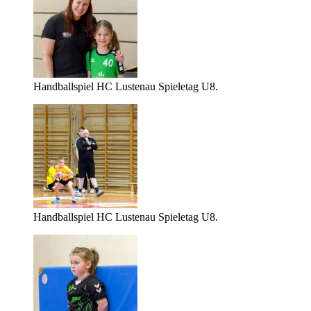
Handballspiel HC Lustenau Spieletag U8.
Handballspiel HC Lustenau Spieletag U8.