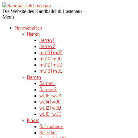
Die Website des Handballclub Lustenaus
Menü
Mannschaften
Herren
Herren 1
Herren 2
mU16 | mJB
mU14 | mJC
mU12 | mJD
mU10 | mJE
Damen
Damen 1
Damen 2
wU16 | wJB
wU14 | wJC
wU12 | wJD
wU10 | wJE
Kinder
Ballzauberer
Ballzirkus