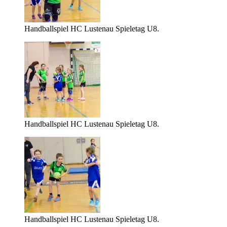
Handballspiel HC Lustenau Spieletag U8.
Handballspiel HC Lustenau Spieletag U8.
Handballspiel HC Lustenau Spieletag U8.