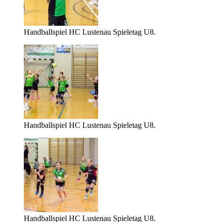
Handballspiel HC Lustenau Spieletag U8.
Handballspiel HC Lustenau Spieletag U8.
Handballspiel HC Lustenau Spieletag U8.