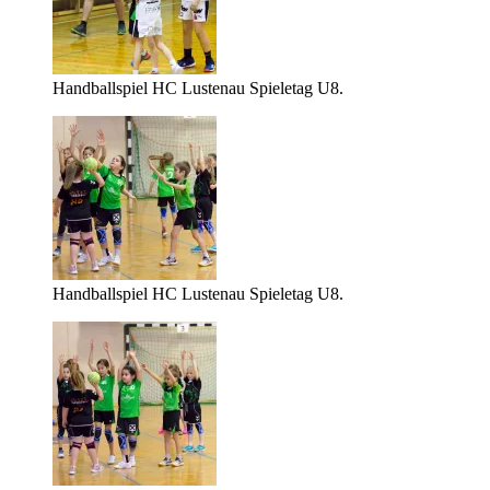
Handballspiel HC Lustenau Spieletag U8.
Handballspiel HC Lustenau Spieletag U8.