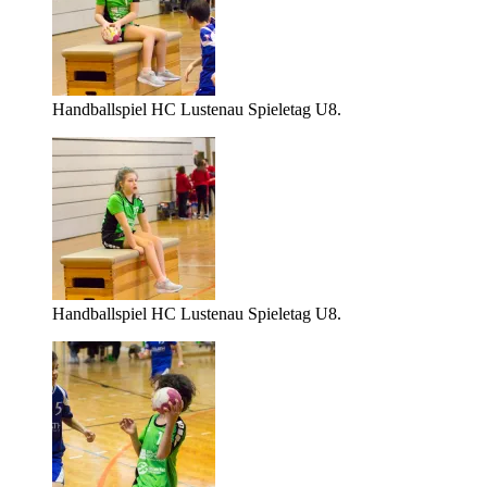
Handballspiel HC Lustenau Spieletag U8.
Handballspiel HC Lustenau Spieletag U8.