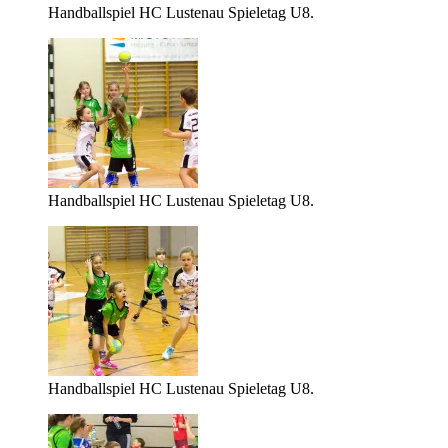
Handballspiel HC Lustenau Spieletag U8.
Handballspiel HC Lustenau Spieletag U8.
Handballspiel HC Lustenau Spieletag U8.