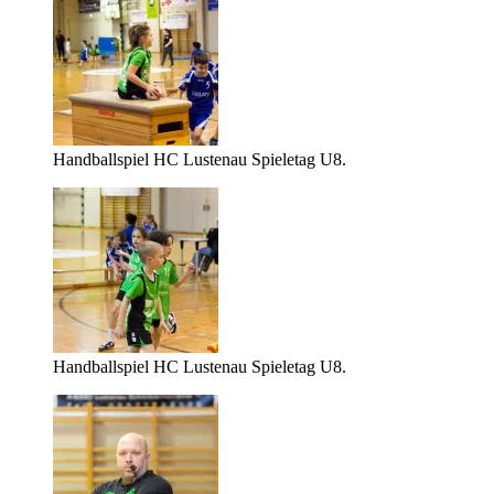
Handballspiel HC Lustenau Spieletag U8.
Handballspiel HC Lustenau Spieletag U8.