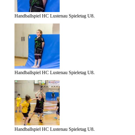
Handballspiel HC Lustenau Spieletag U8.
Handballspiel HC Lustenau Spieletag U8.
Handballspiel HC Lustenau Spieletag U8.