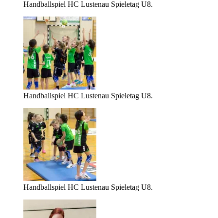
Handballspiel HC Lustenau Spieletag U8.
Handballspiel HC Lustenau Spieletag U8.
Handballspiel HC Lustenau Spieletag U8.