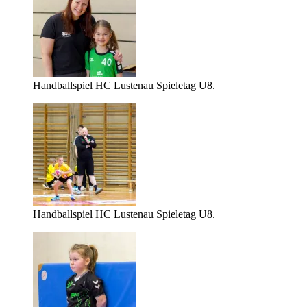
Handballspiel HC Lustenau Spieletag U8.
Handballspiel HC Lustenau Spieletag U8.