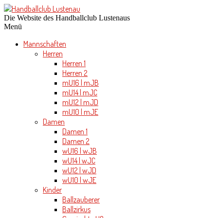
Die Website des Handballclub Lustenaus
Menü
Mannschaften
Herren
Herren 1
Herren 2
mU16 | mJB
mU14 | mJC
mU12 | mJD
mU10 | mJE
Damen
Damen 1
Damen 2
wU16 | wJB
wU14 | wJC
wU12 | wJD
wU10 | wJE
Kinder
Ballzauberer
Ballzirkus