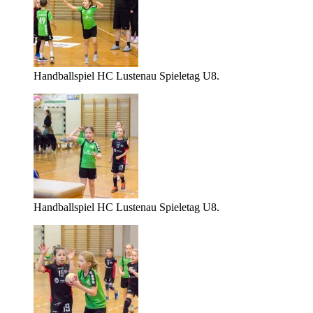
Handballspiel HC Lustenau Spieletag U8.
Handballspiel HC Lustenau Spieletag U8.