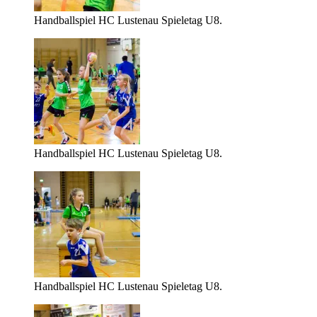
Handballspiel HC Lustenau Spieletag U8.
Handballspiel HC Lustenau Spieletag U8.
Handballspiel HC Lustenau Spieletag U8.