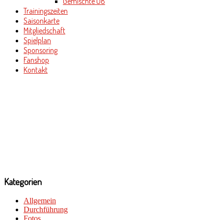
Gemischte U8
Trainingszeiten
Saisonkarte
Mitgliedschaft
Spielplan
Sponsoring
Fanshop
Kontakt
Kategorien
Allgemein
Durchführung
Fotos