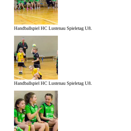
Handballspiel HC Lustenau Spieletag U8.
Handballspiel HC Lustenau Spieletag U8.