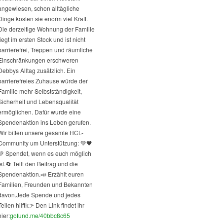
angewiesen, schon alltägliche
Dinge kosten sie enorm viel Kraft.
Die derzeitige Wohnung der Familie
liegt im ersten Stock und ist nicht
barrierefrei, Treppen und räumliche
Einschränkungen erschweren
Debbys Alltag zusätzlich. Ein
barrierefreies Zuhause würde der
Familie mehr Selbstständigkeit,
Sicherheit und Lebensqualität
ermöglichen. Dafür wurde eine
Spendenaktion ins Leben gerufen.
Wir bitten unsere gesamte HCL-
Community um Unterstützung: 💚🖤
💚 Spendet, wenn es euch möglich
st.
🔄 Teilt den Beitrag und die
Spendenaktion.
📣 Erzählt euren
Familien, Freunden und Bekannten
davon.
Jede Spende und jedes
Teilen hilft!
👉 Den Link findet ihr
hier:
gofund.me/40bbc8c65