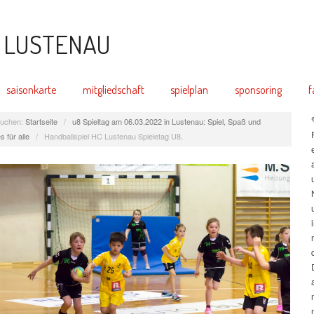
saisonkarte
mitgliedschaft
spielplan
sponsoring
f
uchen:
Startseite
/
u8 Spieltag am 06.03.2022 in Lustenau: Spiel, Spaß und
 für alle
/
Handballspiel HC Lustenau Spieletag U8.