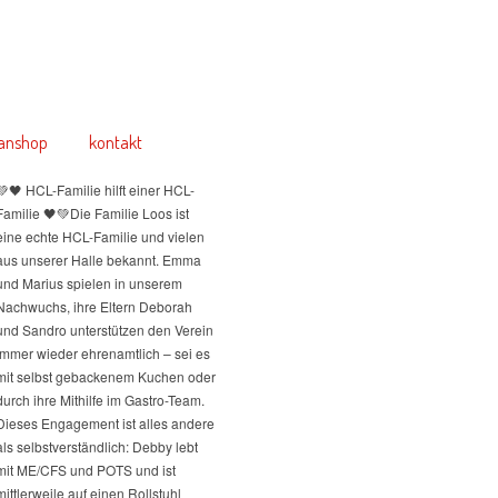
anshop
kontakt
💚🖤 HCL-Familie hilft einer HCL-
Familie 🖤💚
Die Familie Loos ist
eine echte HCL-Familie und vielen
aus unserer Halle bekannt. Emma
und Marius spielen in unserem
Nachwuchs, ihre Eltern Deborah
und Sandro unterstützen den Verein
immer wieder ehrenamtlich – sei es
mit selbst gebackenem Kuchen oder
durch ihre Mithilfe im Gastro-Team.
Dieses Engagement ist alles andere
als selbstverständlich: Debby lebt
mit ME/CFS und POTS und ist
mittlerweile auf einen Rollstuhl