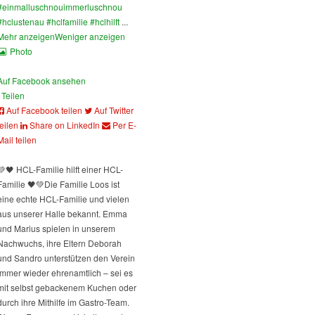
#einmalluschnouimmerluschnou
#hclustenau
#hclfamilie
#hclhilft
...
Mehr anzeigen
Weniger anzeigen
Photo
Auf Facebook ansehen
Teilen
Auf Facebook teilen
Auf Twitter
teilen
Share on LinkedIn
Per E-
Mail teilen
💚🖤 HCL-Familie hilft einer HCL-
Familie 🖤💚
Die Familie Loos ist
eine echte HCL-Familie und vielen
aus unserer Halle bekannt. Emma
und Marius spielen in unserem
Nachwuchs, ihre Eltern Deborah
und Sandro unterstützen den Verein
immer wieder ehrenamtlich – sei es
mit selbst gebackenem Kuchen oder
durch ihre Mithilfe im Gastro-Team.