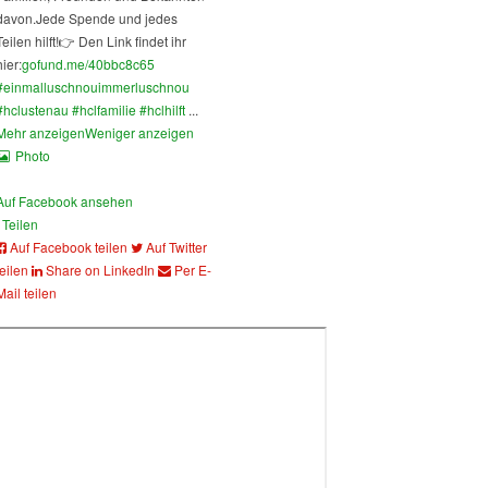
davon.
Jede Spende und jedes
Teilen hilft!
👉 Den Link findet ihr
hier:
gofund.me/40bbc8c65
#einmalluschnouimmerluschnou
#hclustenau
#hclfamilie
#hclhilft
...
Mehr anzeigen
Weniger anzeigen
Photo
Auf Facebook ansehen
Teilen
Auf Facebook teilen
Auf Twitter
teilen
Share on LinkedIn
Per E-
Mail teilen