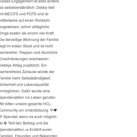
Dieses Engagement ist alles andere
als selbstverständlich: Debby lebt
mit ME/CFS und POTS und ist
mittlerweile auf einen Rollstuhl
angewiesen, schon alltägliche
Dinge kosten sie enorm viel Kraft.
Die derzeitige Wohnung der Familie
liegt im ersten Stock und ist nicht
barrierefrei, Treppen und räumliche
Einschränkungen erschweren
Debbys Alltag zusätzlich. Ein
barrierefreies Zuhause würde der
Familie mehr Selbstständigkeit,
Sicherheit und Lebensqualität
ermöglichen. Dafür wurde eine
Spendenaktion ins Leben gerufen.
Wir bitten unsere gesamte HCL-
Community um Unterstützung: 💚🖤
💚 Spendet, wenn es euch möglich
st.
🔄 Teilt den Beitrag und die
Spendenaktion.
📣 Erzählt euren
Familien, Freunden und Bekannten